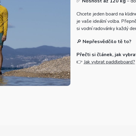
✅
Nosnost až 120 kg
– do
Chcete jeden board na klidn
je vaše ideální volba. Přepn
si vodní radovánky každý de
🔎
Nepřesvědčilo tě to?
Přečti si článek, jak vybr
👉
Jak vybrat paddleboard?