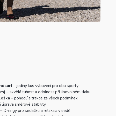
ndsurf
– jediný kus vybavení pro oba sporty
cm)
– skvělá tuhost a odolnost při libovolném tlaku
ložka
– pohodlí a trakce za všech podmínek
á úprava směrové stability
– D-ringy pro sedačku a relaxaci v sedě