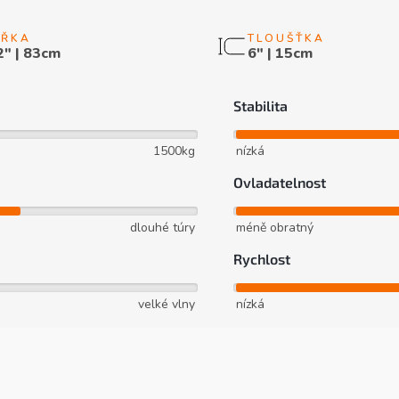
2" | 83cm
6" | 15cm
Stabilita
1500kg
nízká
Ovladatelnost
dlouhé túry
méně obratný
Rychlost
velké vlny
nízká