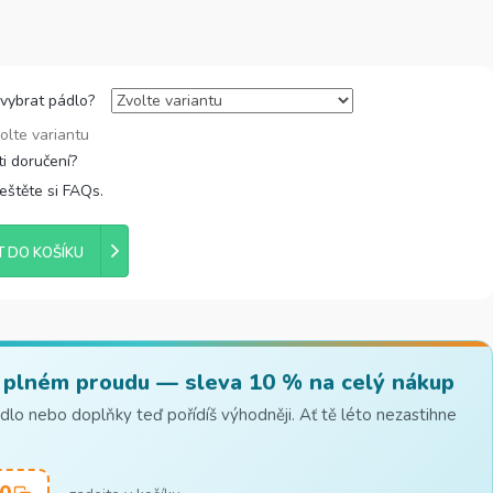
 vybrat pádlo?
olte variantu
řeštěte si FAQs.
T DO KOŠÍKU
 plném proudu — sleva 10 % na celý nákup
lo nebo doplňky teď pořídíš výhodněji. Ať tě léto nezastihne