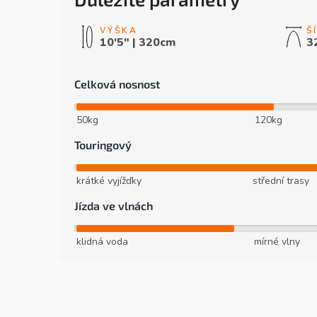
10'5" | 320cm
3
Celková nosnost
50kg
120kg
Touringový
krátké vyjížďky
střední trasy
Jízda ve vlnách
klidná voda
mírné vlny