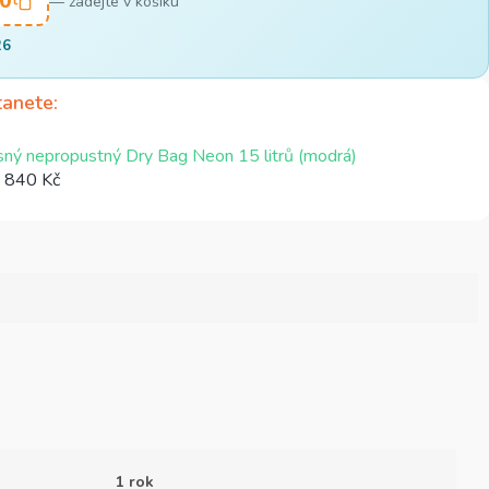
0
— zadejte v košíku
26
tanete
ný nepropustný Dry Bag Neon 15 litrů (modrá)
 840 Kč
1 rok