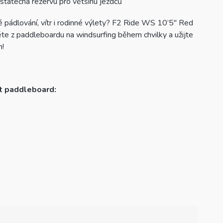
statečná rezervu pro většinu jezdců
é pádlování, vítr i rodinné výlety? F2 Ride WS 10’5″ Red
ěte z paddleboardu na windsurfing během chvilky a užijte
n!
at paddleboard: