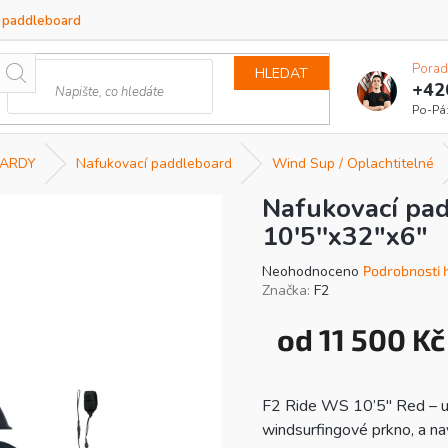
a paddleboard
Porad
HLEDAT
+42
ARDY
Nafukovací paddleboard
Wind Sup / Oplachtitelné
Nafukovací pa
10'5''x32"x6"
Průměrné
Neohodnoceno
Podrobnosti 
hodnocení
Značka:
F2
produktu
je
od
11 500 Kč
0,0
z
5
hvězdiček.
F2 Ride WS 10’5″ Red – un
windsurfingové prkno, a na