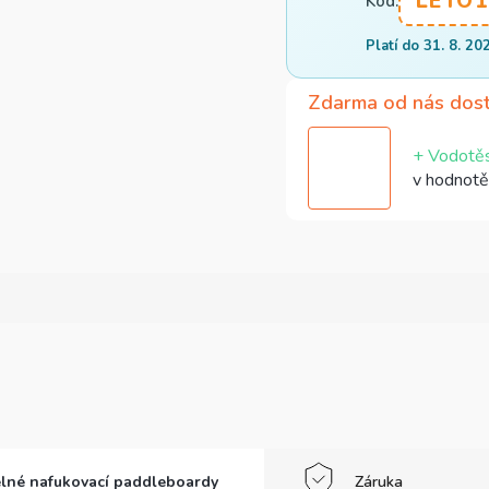
LETO1
Kód:
Platí do 31. 8. 20
Zdarma od nás dos
+ Vodotěs
v hodnotě
elné nafukovací paddleboardy
Záruka