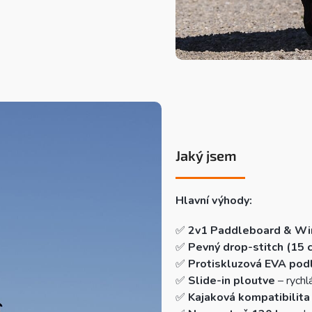
Jaký jsem
Hlavní výhody:
✅
2v1 Paddleboard & Wi
✅
Pevný drop-stitch (15 
✅
Protiskluzová EVA pod
✅
Slide-in ploutve
– rychl
✅
Kajaková kompatibilita