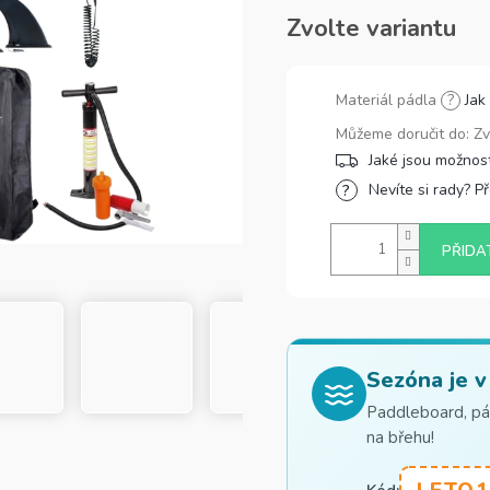
Zvolte variantu
Materiál pádla
?
Jak
Můžeme doručit do:
Zv
Nevíte si rady? P
PŘIDA
Sezóna je v
Paddleboard, pád
na břehu!