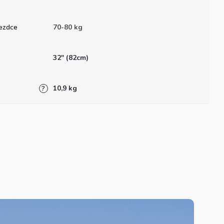
ezdce
70-80 kg
32" (82cm)
10,9 kg
?