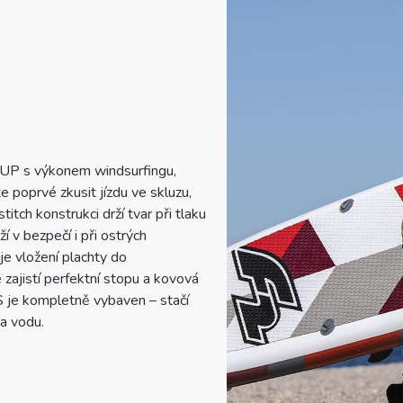
SUP s výkonem windsurfingu,
e poprvé zkusit jízdu ve skluzu,
tch konstrukci drží tvar při tlaku
 v bezpečí i při ostrých
e vložení plachty do
 zajistí perfektní stopu a kovová
 je kompletně vybaven – stačí
na vodu.