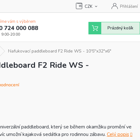
CZK
Přihlášení
íme vám s výběrem
0 724 000 088
Nákupní
Prázdný košík
košík
Nafukovací paddleboard F2 Ride WS - 10'5''x32"x6"
ddleboard F2 Ride WS -
hodnocení
Měrná
cena:
iverzální paddleboard, který se během okamžiku promění ve
víc umožní kajaková sedátka pro rodinnou zábavu.
Celý popis