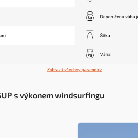
Doporučena váha j
cm)
Šířka
Váha
Zobrazit všechny parametry
d SUP s výkonem windsurfingu