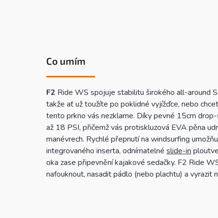
Co umím
F
2
Ride WS spojuje stabilitu širokého all-around 
takže ať už toužíte po poklidné vyjížďce, nebo chcet
tento prkno vás nezklame. Díky pevné 15cm drop-sti
až 18 PSI, přičemž vás protiskluzová EVA pěna udrží
manévrech. Rychlé přepnutí na windsurfing umožňuj
integrovaného inserta, odnímatelné
slide-in
ploutve
oka zase připevnění kajakové sedačky. F2 Ride WS
nafouknout, nasadit pádlo (nebo plachtu) a vyrazit 