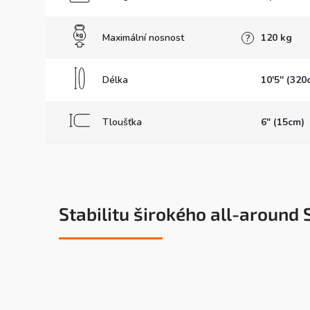
Maximální nosnost
120 kg
?
Délka
10'5'' (320
Tloušťka
6" (15cm)
Stabilitu širokého all-aroun