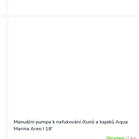
hvězdiček.
Manuální pumpa k nafukování člunů a kajaků Aqua
Marina Areo I 18'
Skladem
(1 ks)