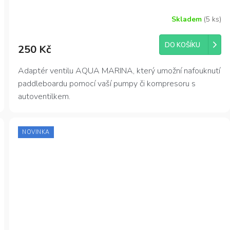
Skladem
(5 ks)
Průměrné
hodnocení
produktu
DO KOŠÍKU
250 Kč
je
3,7
z
Adaptér ventilu AQUA MARINA, který umožní nafouknutí
5
paddleboardu pomocí vaší pumpy či kompresoru s
hvězdiček.
autoventilkem.
NOVINKA