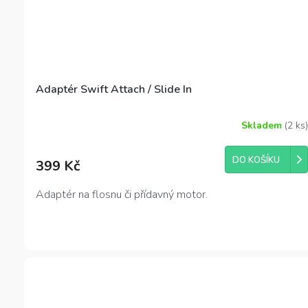
Adaptér Swift Attach / Slide In
Skladem
(2 ks)
Průměrné
hodnocení
produktu
DO KOŠÍKU
399 Kč
je
5,0
z
Adaptér na flosnu či přídavný motor.
5
hvězdiček.