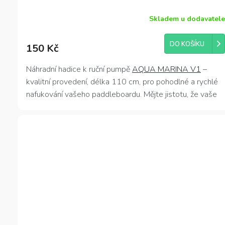
Skladem u dodavatele
Průměrné
hodnocení
produktu
DO KOŠÍKU
150 Kč
je
5,0
z
Náhradní hadice k ruční pumpě
AQUA MARINA V1
–
5
kvalitní provedení, délka 110 cm, pro pohodlné a rychlé
hvězdiček.
nafukování vašeho paddleboardu. Mějte jistotu, že vaše
pumpa bude vždy připravena na další dobrodružství!