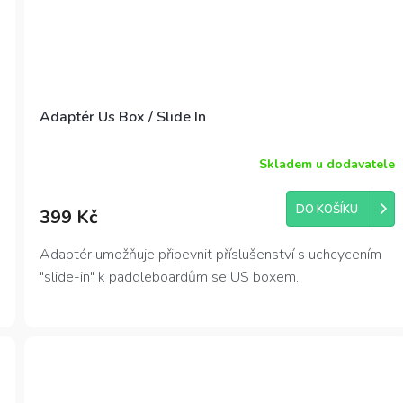
Adaptér Us Box / Slide In
Skladem u dodavatele
Průměrné
hodnocení
produktu
DO KOŠÍKU
399 Kč
je
5,0
z
Adaptér umožňuje připevnit příslušenství s uchcycením
5
"slide-in" k paddleboardům se US boxem.
hvězdiček.