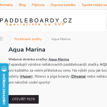
Přejít
Kontakty
Blog
Půjčovna
Doprava a platba
Typické otázky n
na
obsah
Domů
Prodávané značky
Aqua Marina
Aqua Marina
Webová stránka značky:
Aqua Marina
Expandující výrobce nafukovacích paddleboardů značky
AQ
pro každého za velmi přátelskou cenu. Na výběr jsou jak boa
výlety (
Hyper
), fitness a jóga boardy (
Dhyana
) nebo nafuko
pro náročné vodní sporty!
OTEVŘÍT FILTR