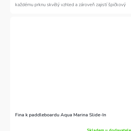
každému prknu skvělý vzhled a zároveň zajistí špičkový
výkon.
Fina k paddleboardu Aqua Marina Slide-In
Skladem u dodavatele