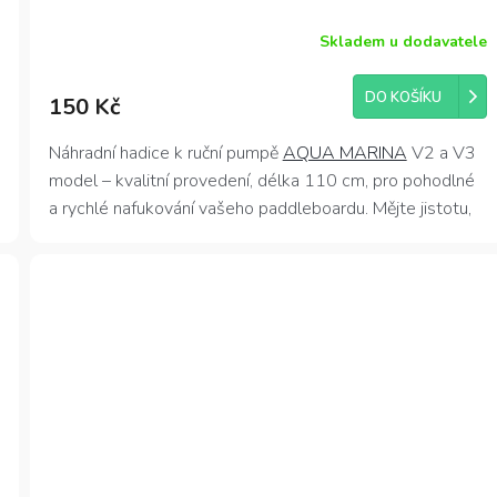
Skladem u dodavatele
DO KOŠÍKU
150 Kč
Náhradní hadice k ruční pumpě
AQUA MARINA
V2 a V3
model – kvalitní provedení, délka 110 cm, pro pohodlné
a rychlé nafukování vašeho paddleboardu. Mějte jistotu,
že vaše pumpa bude vždy připravena na další
dobrodružství!