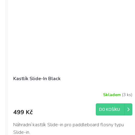
Kastlík Slide-In Black
Skladem
(3 ks)
Průměrné
hodnocení
produktu
DO KOŠÍKU
499 Kč
je
4,5
z
Náhradní kastlík Slide-in pro paddleboard flosny typu
5
Slide-in.