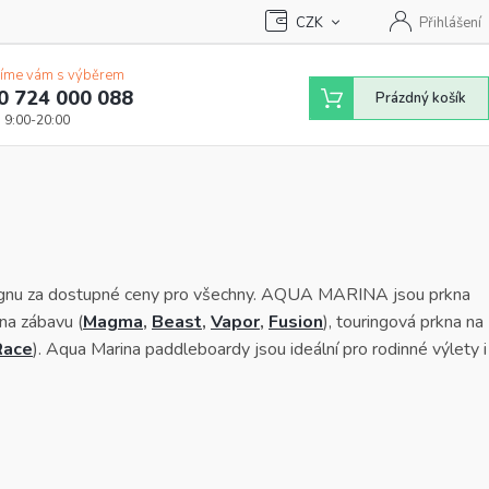
CZK
Přihlášení
íme vám s výběrem
0 724 000 088
Nákupní
Prázdný košík
košík
designu za dostupné ceny pro všechny. AQUA MARINA jsou prkna
 na zábavu (
Magma
,
Beast
,
Vapor
,
Fusion
), touringová prkna na
Race
). Aqua Marina paddleboardy jsou ideální pro rodinné výlety i