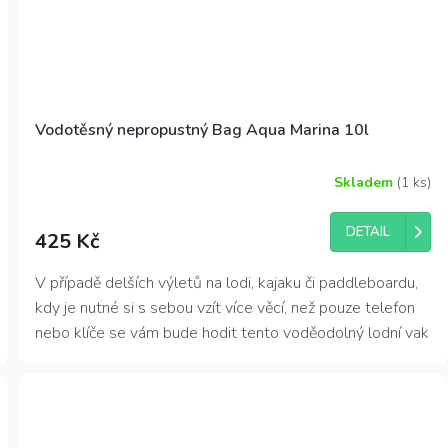
Vodotěsný nepropustný Bag Aqua Marina 10l
Skladem
(1 ks)
Průměrné
hodnocení
produktu
DETAIL
425 Kč
je
4,3
z
V případě delších výletů na lodi, kajaku či paddleboardu,
5
kdy je nutné si s sebou vzít více věcí, než pouze telefon
hvězdiček.
nebo klíče se vám bude hodit tento voděodolný lodní vak
neboli loďák. Nepromokavý obal je vyroben z kompletně
voděodolného materiálu a má snadné zapínání rolováním
s plastovou přezkou.
Dry bag má
objem 10 litrů
, je
vyroben z PVC a má výraznou barvu pro lepší viditelnost