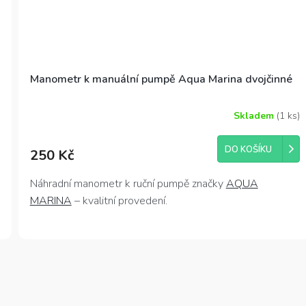
Manometr k manuální pumpě Aqua Marina dvojčinné
Skladem
(1 ks)
Průměrné
hodnocení
produktu
DO KOŠÍKU
250 Kč
je
4,0
z
Náhradní manometr k ruční pumpě značky
AQUA
5
MARINA
– kvalitní provedení.
hvězdiček.