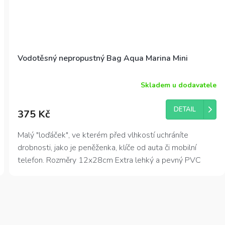
Vodotěsný nepropustný Bag Aqua Marina Mini
Skladem u dodavatele
Průměrné
hodnocení
produktu
DETAIL
375 Kč
je
5,0
z
Malý "loďáček", ve kterém před vlhkostí uchráníte
5
drobnosti, jako je peněženka, klíče od auta či mobilní
hvězdiček.
telefon. Rozměry 12x28cm Extra lehký a pevný PVC
materiál Vodotěsné rolovací uzavírání.