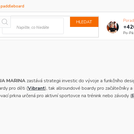
a paddleboard
Porad
HLEDAT
+42
UA MARINA
zastává strategii investic do vývoje a funkčního 
rdy pro děti (
Vibrant
), tak allroundové boardy pro začátečníky a
vací prkna určená pro aktivní sportovce na trénink nebo závody (