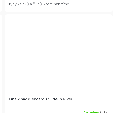
typy kajaků a člunů, které nabízíme.
Fina k paddleboardu Slide In River
Skladem
(3 ks)