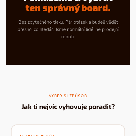
ten správný board.
Bez zbytečného tlaku. Pár otázek a budeš vědět
přesně, co hledáš. Jsme normální lidé, ne prodejní
roboti.
VYBER SI ZPŮSOB
Jak ti nejvíc vyhovuje poradit?