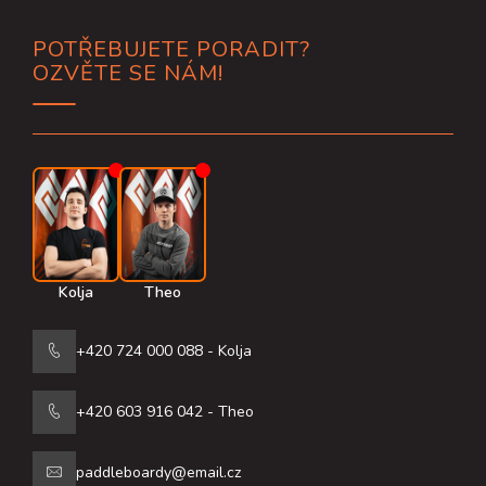
Z
POTŘEBUJETE PORADIT?
á
OZVĚTE SE NÁM!
p
a
t
í
Kolja
Theo
+420 724 000 088 - Kolja
+420 603 916 042 - Theo
paddleboardy@email.cz