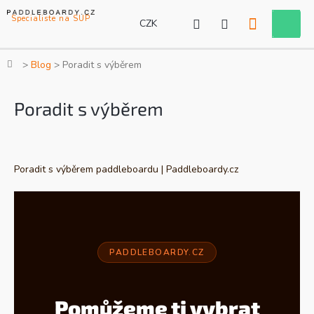
Přejít
na
CZK
Nákupní
obsah
košík
Domů
Blog
Poradit s výběrem
Poradit s výběrem
Poradit s výběrem paddleboardu | Paddleboardy.cz
PADDLEBOARDY.CZ
Pomůžeme ti vybrat