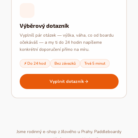
Výběrový dotazník
Vyplníš pár otázek — výška, váha, co od boardu
očekáváš — a my ti do 24 hodin napíšeme
konkrétní doporučení přímo na míru.
⚡ Do 24 hod
Bez závazků
Trvá 5 minut
Vyplnit dotazník
Jsme rodinný e-shop z Jílového u Prahy. Paddleboardy