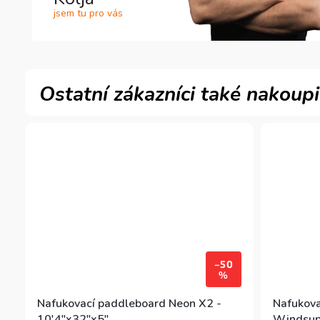
jsem tu pro vás
–50
%
Nafukovací paddleboard Neon X2 -
Nafukova
10'4"x32"x5"
Windsup