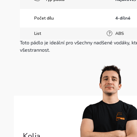
Počet dílu
4-dílné
List
ABS
?
Toto pádlo je ideální pro všechny nadšené vodáky, kte
všestrannost.
Kolja