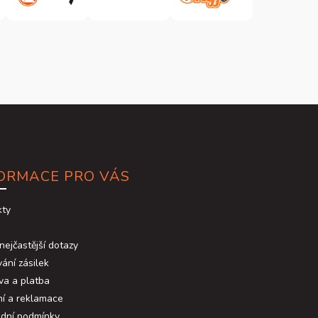
ORMACE PRO VÁS
kty
nejčastější dotazy
ání zásilek
va a platba
ní a reklamace
dní podmínky