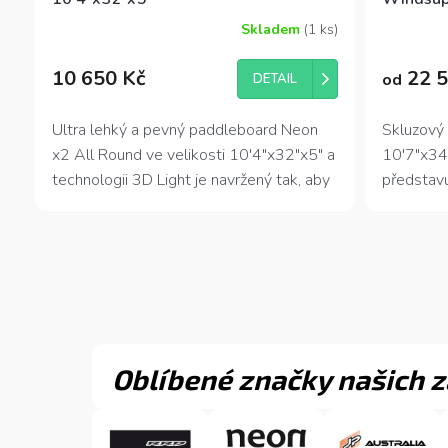
Skladem
(1 ks)
Průměrné
Průměrné
hodnocení
hodnocení
produktu
produktu
10 650 Kč
22 5
od
DETAIL
je
je
4,6
4,7
z
z
Ultra lehký a pevný paddleboard Neon
Skluzový
5
5
x2 All Round ve velikosti 10'4"x32"x5" a
10'7"x34
hvězdiček.
hvězdiček.
technologii 3D Light je navržený tak, aby
představu
zvládl požadavky i toho nejnáročnějšího
pro víces
zákazníka - paddleboardisty. Krom
dostateč
extrémě nízké váhy
a
výborných
ledový kl
jízdních vlasností
, zdobí paddleboard
třech jez
kombinace modré a zelené barvy.!
Oblíbené značky našich 