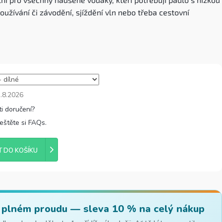
oužívání či závodění, sjíždění vln nebo třeba cestovní
.8.2026
řeštěte si FAQs.
T DO KOŠÍKU
 plném proudu — sleva 10 % na celý nákup