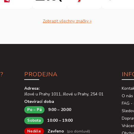
Zobrazit všechny značky »
?
PRODEJNA
INF
Adresa:
Konta
Jílové u Prahy 1011, Jílové u Prahy, 254 01
O nás
Otevírací doba
FAG - 
9:00 – 20:00
Po – Pá
Sledov
Dopra
10:00 – 19:00
Sobota
Vráce
Zavřeno
Neděle
(po domluvě)
Obcho