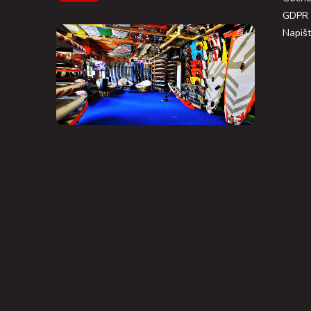
GDPR
Napiš