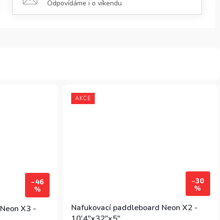
Odpovídáme i o víkendu
AKCE
–30
–46
%
%
Nafukovací paddleboard Neon X2 -
 Neon X3 -
10'4"x32"x5"