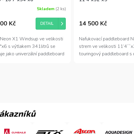
Skladem
(2 ks)
Průměrné
hodnocení
produktu
00 Kč
14 500 Kč
DETAIL
je
5,0
z
 Neon X1 Windsup ve velikosti
Nafukovací paddleboard N
5
"x6 s výtlakem 341litrů se
strem ve velikosti 11’4´´x
hvězdiček.
je jako univerzální paddleboard
touringový paddleboard s u
tranné využití. Vysoký výtlak a
prvky. Pouze 8,45kg z něj d
ná šíře dodává paddleboardu
lehce ovladatelný board, k
id na hladině i ve dvou nebo
problému upádluje i dáma
dcích.
dítě.
zákazníků