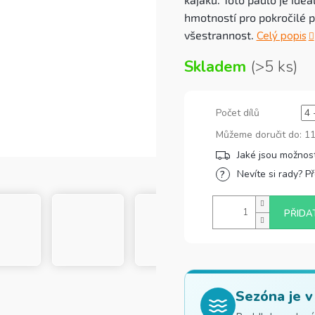
hmotností pro pokročilé p
všestrannost.
Celý popis
Skladem
(>5 ks)
Počet dílů
Můžeme doručit do:
11
Nevíte si rady? P
PŘIDA
Sezóna je v