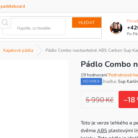
a paddleboard
Porad
HLEDAT
+42
Kajakové pádla
Pádlo Combo nastavitelné ABS Carbon Sup Kar
Pádlo Combo n
Průměrné
19 hodnocení
Podrobnosti h
hodnocení
Značka:
Sup Karlín
NOVINKA
produktu
je
4,6
5 990 Kč
–18
z
5
hvězdiček.
Toto je verze lehkého a 
dvěma
ABS
plastovými lis
kajaku. Toto pádlo je ideá