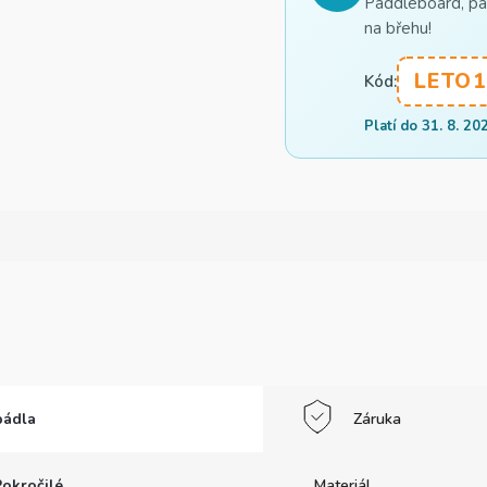
Paddleboard, pád
na břehu!
LETO1
Kód:
Platí do 31. 8. 20
pádla
Záruka
Pokročilé
Materiál