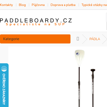
Přejít
Kontakty
Blog
Půjčovna
Doprava a platba
Typické otázky n
na
obsah
Přeskočit
Kategorie
Domů
PÁDLA
kategorie
P
o
s
t
r
a
n
n
í
p
a
n