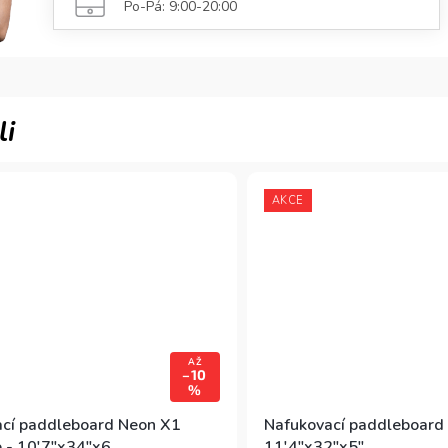
Po-Pá: 9:00-20:00
AKCE
AŽ
–10
%
cí paddleboard Neon X1
Nafukovací paddleboard
 - 10'7"x34"x6
11'4"x32"x5"