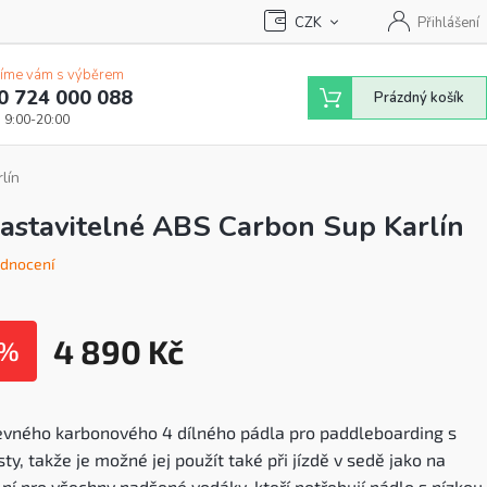
CZK
Přihlášení
íme vám s výběrem
0 724 000 088
Nákupní
Prázdný košík
košík
lín
astavitelné ABS Carbon Sup Karlín
odnocení
4 890 Kč
 %
Měrná
cena:
pevného karbonového 4 dílného pádla pro paddleboarding s
ty, takže je možné jej použít také při jízdě v sedě jako na
lní pro všechny nadšené vodáky, kteří potřebují pádlo s nízkou