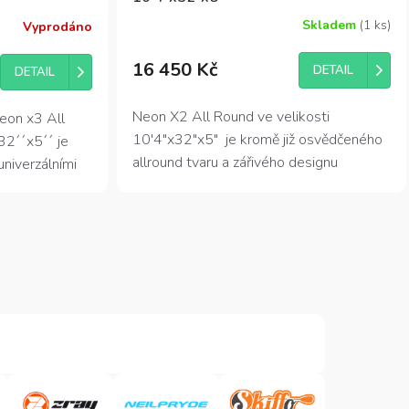
Skladem
(1 ks)
Vyprodáno
Průměrné
hodnocení
produktu
16 450 Kč
DETAIL
DETAIL
je
4,9
z
Neon X2 All Round ve velikosti
eon x3 All
5
10'4"x32"x5" je kromě již osvědčeného
32´´x5´´ je
hvězdiček.
allround tvaru a zářivého designu
niverzálními
vybaven
extrémně nízkou váhou 7.6
ělá rychlý a
kg
.
Mix vysoké stability a vysoké
terý bez
rychlosti z něj činí univerzální plovák pro
 nebo menší
jakékoliv použití.
Vhodný pro normálně
těžkého nebo dva menší jezdce.