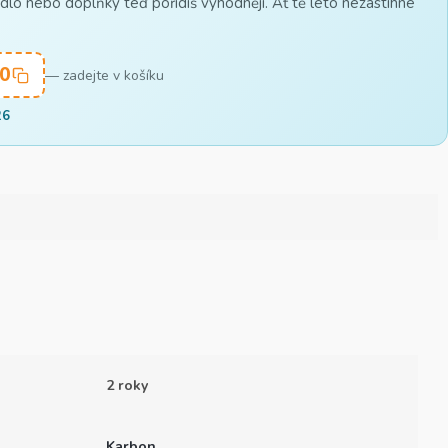
lo nebo doplňky teď pořídíš výhodněji. Ať tě léto nezastihne
0
— zadejte v košíku
26
2 roky
Karbon