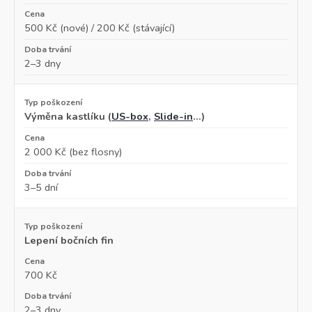
500 Kč (nové) / 200 Kč (stávající)
2–3 dny
Výměna kastlíku (
US-box
,
Slide-in
…)
2 000 Kč (bez flosny)
3–5 dní
Lepení bočních fin
700 Kč
2–3 dny