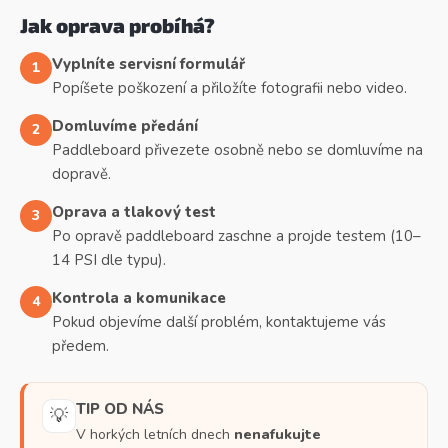
Jak oprava probíhá?
Vyplníte servisní formulář
1
Popíšete poškození a přiložíte fotografii nebo video.
Domluvíme předání
2
Paddleboard přivezete osobně nebo se domluvíme na
dopravě.
Oprava a tlakový test
3
Po opravě paddleboard zaschne a projde testem (10–
14 PSI dle typu).
Kontrola a komunikace
4
Pokud objevíme další problém, kontaktujeme vás
předem.
TIP OD NÁS
💡
V horkých letních dnech
nenafukujte