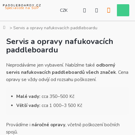
Přejít
na
CZK
Nákupní
obsah
košík
Domů
Servis a opravy nafukovacích paddleboardu
Servis a opravy nafukovacích
paddleboardu
Neprodáváme jen vybavení. Nabízíme také
odborný
servis nafukovacích paddleboardů všech značek
. Cena
opravy se vždy odvíjí od rozsahu poškození.
Malé vady:
cca 350–500 Kč
Větší vady:
cca 1 000–3 500 Kč
Provádíme i
náročné opravy
, včetně poškození bočních
spojů.