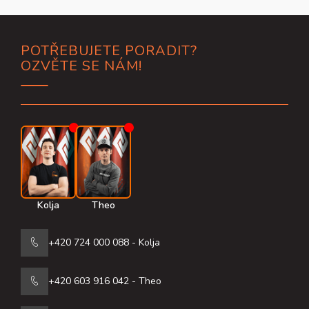
Z
POTŘEBUJETE PORADIT?
á
OZVĚTE SE NÁM!
p
a
t
í
Kolja
Theo
+420 724 000 088 - Kolja
+420 603 916 042 - Theo