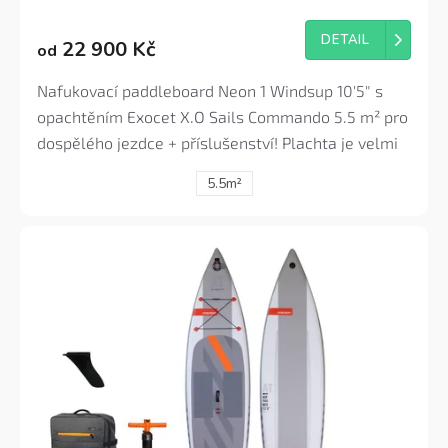
hodnocení
produktu
DETAIL
22 900 Kč
od
je
4,8
z
Nafukovací paddleboard Neon 1 Windsup 10'5" s
5
opachtěním Exocet X.O Sails Commando 5.5 m² pro
hvězdiček.
dospělého jezdce + příslušenství! Plachta je velmi
lehká, takže ji mohou vytahovat z vody a jezdit s ní
5.5m²
také ženy. Univerzální set s veškerým
příslušenstvím jak pro pádlování tak pro pro
začátečníky a mírně pokročilé na windsurfingu.