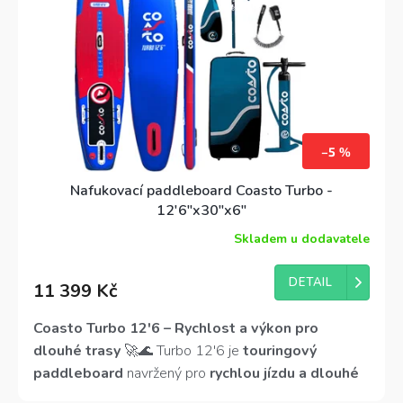
–5 %
Nafukovací paddleboard Coasto Turbo -
12'6"x30"x6"
Skladem u dodavatele
DETAIL
11 399 Kč
Coasto Turbo 12'6 – Rychlost a výkon pro
dlouhé trasy
🚀🌊 Turbo 12'6 je
touringový
paddleboard
navržený pro
rychlou jízdu a dlouhé
výlety
. S
délkou 381 cm a šířkou 76 cm
nabízí