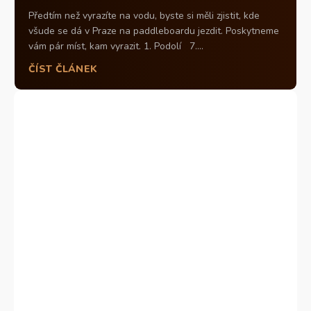
Předtím než vyrazíte na vodu, byste si měli zjistit, kde
všude se dá v Praze na paddleboardu jezdit. Poskytneme
vám pár míst, kam vyrazit. 1. Podolí 7....
ČÍST ČLÁNEK