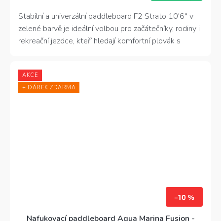
4,0
z
Stabilní a univerzální paddleboard F2 Strato 10'6'' v
5
zelené barvě je ideální volbou pro začátečníky, rodiny i
hvězdiček.
rekreační jezdce, kteří hledají komfortní plovák s
vysokou nosností a snadnou ovladatelností.
AKCE
+ DÁREK ZDARMA
–10 %
Nafukovací paddleboard Aqua Marina Fusion -