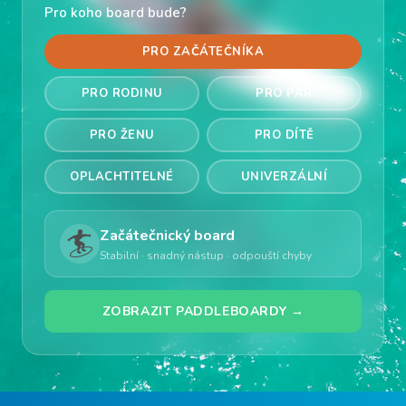
Pro koho board bude?
PRO ZAČÁTEČNÍKA
PRO RODINU
PRO PÁR
PRO ŽENU
PRO DÍTĚ
OPLACHTITELNÉ
UNIVERZÁLNÍ
🏄
Začátečnický board
Stabilní · snadný nástup · odpouští chyby
ZOBRAZIT PADDLEBOARDY →