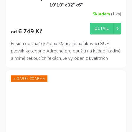
10'10''x32''x6"
Skladem
(1 ks)
Průměrné
hodnocení
produktu
DETAIL
6 749 Kč
od
je
3,6
z
Fusion od značky Aqua Marina je nafukovací SUP
5
plovák kategorie Allround pro použití na klidné hladině
hvězdiček.
a mírně tekoucích řekách. Je vyroben z kvalitních
materiálů včetně drop-stitch technologie a má
zesílené bočnice s ochrannou vrstvou PVC. Je snadno
+ DÁREK ZDARMA
skladný a přenositelný díky transportnímu batohu,
který je součástí dodávky.