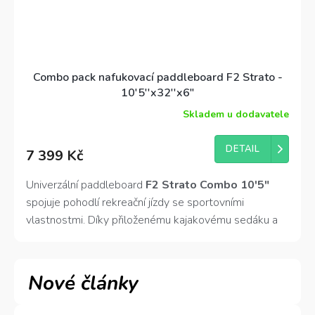
Combo pack nafukovací paddleboard F2 Strato -
10'5''x32''x6"
Skladem u dodavatele
Průměrné
hodnocení
produktu
DETAIL
7 399 Kč
je
4,3
z
Univerzální paddleboard
F2 Strato Combo 10'5"
5
spojuje pohodlí rekreační jízdy se sportovními
hvězdiček.
vlastnostmi. Díky přiloženému kajakovému sedáku a
pádlu nabízí i pohodlnou variantu jízdy v sedě. Skvělý
parťák na výlety i relax u vody.
Nové články