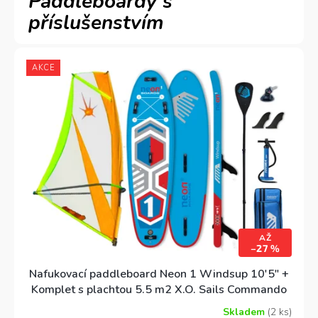
Paddleboardy s
příslušenstvím
AKCE
AŽ
–27 %
Nafukovací paddleboard Neon 1 Windsup 10'5" +
Komplet s plachtou 5.5 m2 X.O. Sails Commando
Skladem
(2 ks)
Průměrné