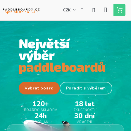
Přejít
na
CZK
Nákupní
obsah
košík
Největší
výběr
paddleboardů
Vybrat board
Poradit s výběrem
120+
18 let
BOARDŮ SKLADEM
ZKUŠENOSTÍ
24h
30 dní
ODESLÁNÍ
VRÁCENÍ