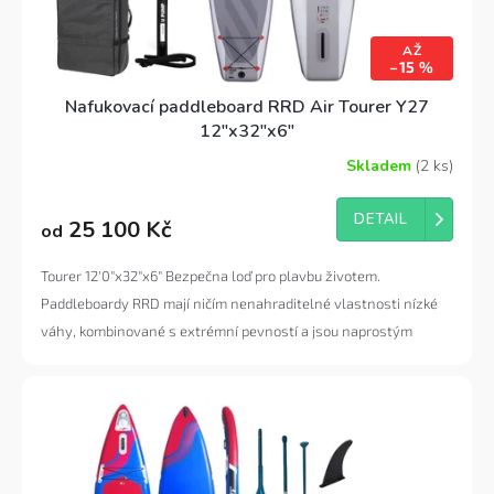
AŽ
–15 %
Nafukovací paddleboard RRD Air Tourer Y27
12"x32"x6"
Skladem
(2 ks)
Průměrné
hodnocení
produktu
DETAIL
25 100 Kč
od
je
4,7
z
Tourer 12'0"x32"x6" Bezpečna loď pro plavbu životem.
5
Paddleboardy RRD mají ničím nenahraditelné vlastnosti nízké
hvězdiček.
váhy, kombinované s extrémní pevností a jsou naprostým
vrcholem toho, co je možné v současném světě nafukovacích
paddleboardů poskytnout.