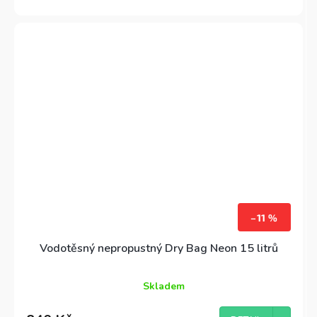
–11 %
Vodotěsný nepropustný Dry Bag Neon 15 litrů
Skladem
Průměrné
hodnocení