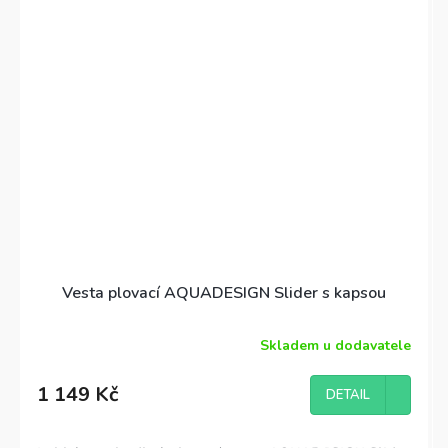
snadné zapínání rolováním s plastovou přezkou.
Dry
bag má
objem 20 litrů
, je vyroben z PVC a má
výraznou barvu pro lepší viditelnost na vodě
Vesta plovací AQUADESIGN Slider s kapsou
Skladem u dodavatele
1 149 Kč
DETAIL