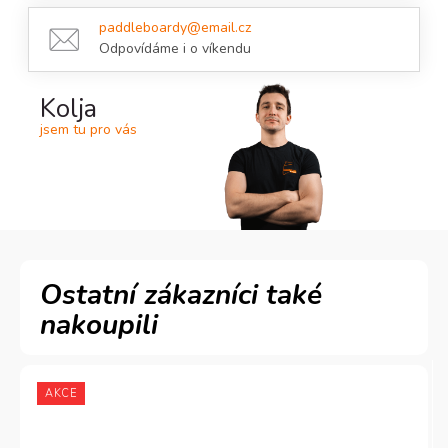
paddleboardy@email.cz
Odpovídáme i o víkendu
Kolja
jsem tu pro vás
AKCE