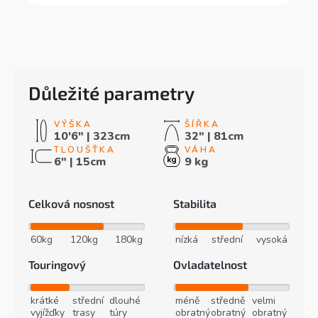
Důležité parametry
10'6" | 323cm
32" | 81cm
6" | 15cm
9 kg
Celková nosnost
Stabilita
60kg
120kg
180kg
nízká
střední
vysoká
Touringový
Ovladatelnost
krátké
střední
dlouhé
méně
středně
velmi
vyjížďky
trasy
túry
obratný
obratný
obratný