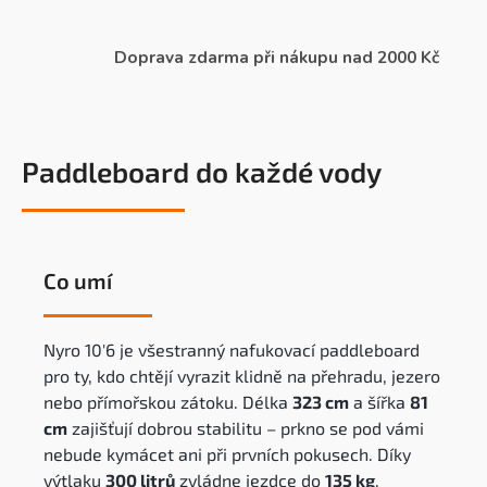
Doprava zdarma při nákupu nad 2000 Kč
Paddleboard do každé vody
Co umí
Nyro 10'6 je všestranný nafukovací paddleboard
pro ty, kdo chtějí vyrazit klidně na přehradu, jezero
nebo přímořskou zátoku. Délka
323 cm
a šířka
81
cm
zajišťují dobrou stabilitu – prkno se pod vámi
nebude kymácet ani při prvních pokusech. Díky
výtlaku
300 litrů
zvládne jezdce do
135 kg
.