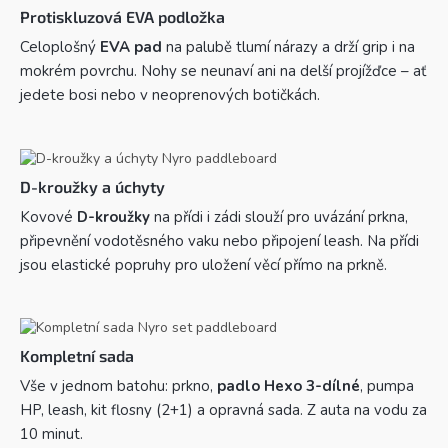
Protiskluzová EVA podložka
Celoplošný
EVA pad
na palubě tlumí nárazy a drží grip i na
mokrém povrchu. Nohy se neunaví ani na delší projížďce – ať
jedete bosi nebo v neoprenových botičkách.
D-kroužky a úchyty
Kovové
D-kroužky
na přídi i zádi slouží pro uvázání prkna,
připevnění vodotěsného vaku nebo připojení leash. Na přídi
jsou elastické popruhy pro uložení věcí přímo na prkně.
Kompletní sada
Vše v jednom batohu: prkno,
padlo Hexo 3-dílné
, pumpa
HP, leash, kit flosny (2+1) a opravná sada. Z auta na vodu za
10 minut.