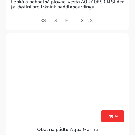
Lehká a pohodlná plovací vesta AQUADESIGN Slider
je ideální pro trénink paddleboardingu.
XS
S
M-L
XL-2XL
–15 %
Obal na pádlo Aqua Marina