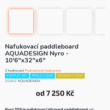
Nafukovací paddleboard
AQUADESIGN Nyro -
10'6"x32"x6"
Průměrné
2 hodnocení
Podrobnosti hodnocení
hodnocení
KOMPLET SET
PÁDLO V CENĚ
SEDAČKA V CENĚ
produktu
Značka:
AQUADESIGN
je
5,0
od
7 250 Kč
z
Mě
5
cen
hvězdiček.
Nyro 10'6 je nafukovací allround paddleboard
od