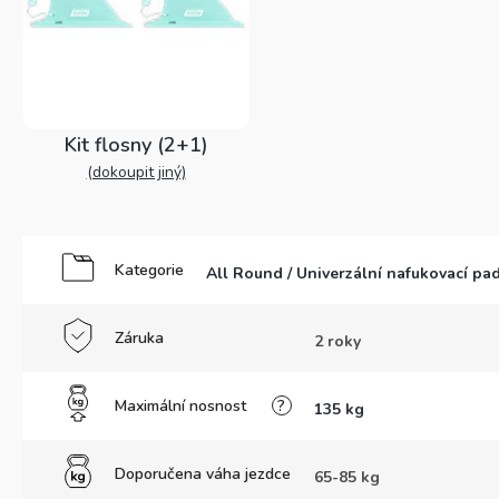
Kit flosny (2+1)
(dokoupit jiný)
Kategorie
All Round / Univerzální nafukovací p
Záruka
2 roky
Maximální nosnost
?
135 kg
Doporučena váha jezdce
65-85 kg