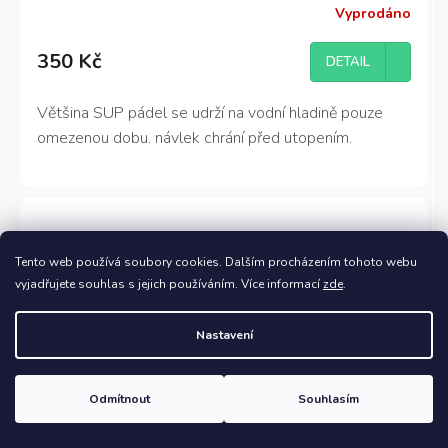
Vyprodáno
350 Kč
DETAIL
Většina SUP pádel se udrží na vodní hladině pouze
omezenou dobu. návlek chrání před utopením.
Tento web používá soubory cookies. Dalším procházením tohoto webu
vyjadřujete souhlas s jejich používáním. Více informací
zde
.
Nastavení
Odmítnout
Souhlasím