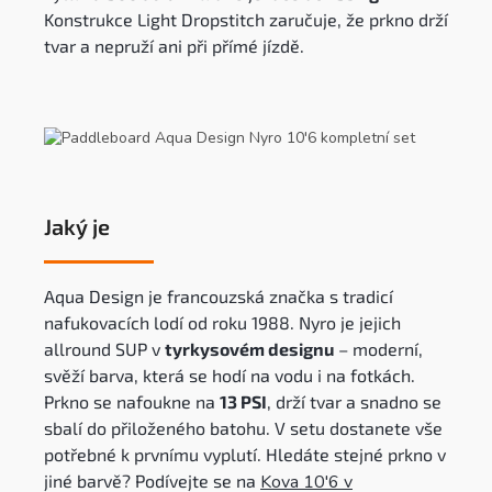
Konstrukce Light Dropstitch zaručuje, že prkno drží
tvar a nepruží ani při přímé jízdě.
Jaký je
Aqua Design je francouzská značka s tradicí
nafukovacích lodí od roku 1988. Nyro je jejich
allround SUP v
tyrkysovém designu
– moderní,
svěží barva, která se hodí na vodu i na fotkách.
Prkno se nafoukne na
13 PSI
, drží tvar a snadno se
sbalí do přiloženého batohu. V setu dostanete vše
potřebné k prvnímu vyplutí. Hledáte stejné prkno v
jiné barvě? Podívejte se na
Kova 10'6 v