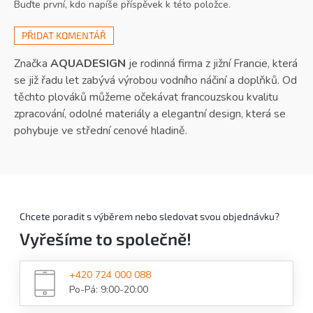
Buďte první, kdo napíše příspěvek k této položce.
opravnou sadu.
PŘIDAT KOMENTÁŘ
Značka
AQUADESIGN
je rodinná firma z jižní Francie, která
se již řadu let zabývá výrobou vodního náčiní a doplňků. Od
těchto plováků můžeme očekávat francouzskou kvalitu
zpracování, odolné materiály a elegantní design, která se
pohybuje ve střední cenové hladině.
Chcete poradit s výběrem nebo sledovat svou objednávku?
Vyřešíme to společně!
+420 724 000 088
Po-Pá: 9:00-20:00