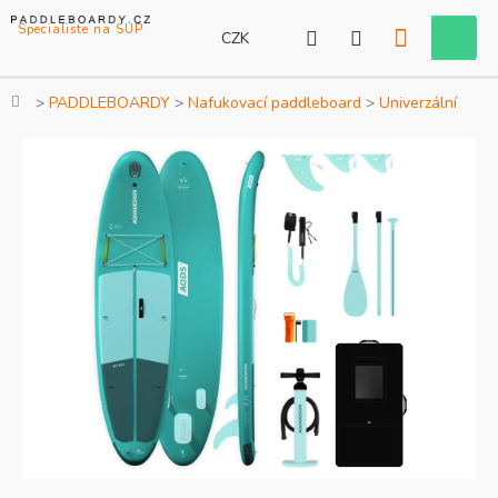
Přejít
na
CZK
Nákupní
obsah
košík
Domů
PADDLEBOARDY
Nafukovací paddleboard
Univerzální