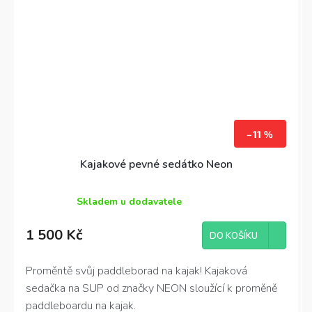
–11 %
Kajakové pevné sedátko Neon
Skladem u dodavatele
Průměrné
hodnocení
1 500 Kč
produktu
DO KOŠÍKU
je
4,2
Proměntě svůj paddleborad na kajak! Kajaková
z
sedačka na SUP od značky NEON sloužící k proměně
5
hvězdiček.
paddleboardu na kajak.