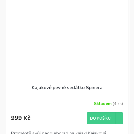
Kajakové pevné sedátko Spinera
Skladem
(4 ks)
999 Kč
DO KOŠÍKU
Proměntě svůj paddleborad na kajak! Kajaková