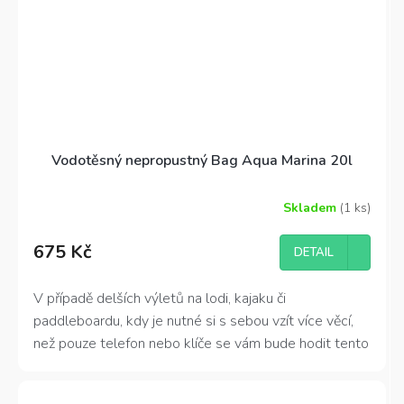
Vodotěsný nepropustný Bag Aqua Marina 20l
Skladem
(1 ks)
675 Kč
DETAIL
V případě delších výletů na lodi, kajaku či
paddleboardu, kdy je nutné si s sebou vzít více věcí,
než pouze telefon nebo klíče se vám bude hodit tento
voděodolný lodní vak neboli loďák. Nepromokavý obal
je vyroben z kompletně voděodolného materiálu a má