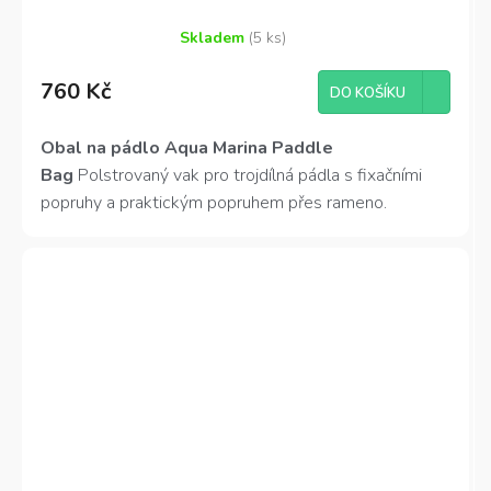
Skladem
(5 ks)
Průměrné
hodnocení
760 Kč
produktu
DO KOŠÍKU
je
4,7
Obal na pádlo Aqua Marina Paddle
z
Bag
Polstrovaný vak pro trojdílná pádla s fixačními
5
hvězdiček.
popruhy a praktickým popruhem přes rameno.