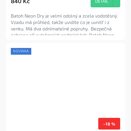
840 Kč
produktu
DETAIL
je
4,4
Batoh Neon Dry je velmi odolný a zcela vodotěsný.
z
Vzadu má průhled, takže uvidíte co je uvnitř i z
5
venku. Má dva odnímatelné popruhy. Bezpečná
hvězdiček.
ochrana při extrémních podmínkách. Batoh Neon
Dry je pro všechny vodní sporty a další outdoorové
aktivity skvělou volbou! Praktické a snadno
NOVINKA
použitelné zavírání rolováním.
Dry bag Neon má
objem 15 litrů
, je vyroben z PVC.
–18 %