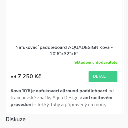
Nafukovací paddleboard AQUADESIGN Kova -
10'6"x32"x6"
Skladem u dodavatele
7 250 Kč
od
DETAIL
Kova 10'6 je nafukovací allround
paddleboard
od
francouzské značky Aqua Design v
antracitovém
provedení
– lehký, tuhý a připravený na moře,
jezero i řeku. Ideální pro začátečníky i mírně
pokročilé do
135 kg
.
Set obsahuje
padlo Hexo 3-
Diskuze
dílné, pumpu HP, batoh, leash, kit flosny (2+1) a