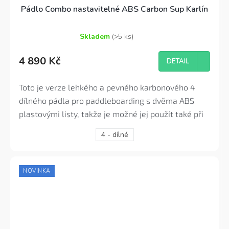
Pádlo Combo nastavitelné ABS Carbon Sup Karlín
Skladem
(>5 ks)
Průměrné
hodnocení
4 890 Kč
produktu
DETAIL
je
4,6
Toto je verze lehkého a pevného karbonového 4
z
5
dílného pádla pro paddleboarding s dvěma ABS
hvězdiček.
plastovými listy, takže je možné jej použít také při
jízdě v sedě jako na kajaku. Toto pádlo je ideální pro
4 - dílné
všechny nadšené vodáky, kteří potřebují pádlo s
nízkou hmotností pro pokročilé používání či
závodění, sjíždění vln nebo třeba cestovní
NOVINKA
všestrannost.