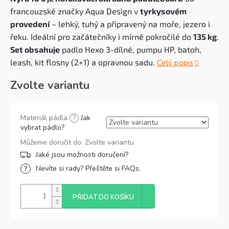
francouzské značky Aqua Design v
tyrkysovém
provedení
– lehký, tuhý a připravený na moře, jezero i
řeku. Ideální pro začátečníky i mírně pokročilé do
135 kg
.
Set obsahuje
padlo Hexo 3-dílné, pumpu HP, batoh,
leash, kit flosny (2+1) a opravnou sadu.
Celý popis
Zvolte variantu
Materiál pádla
?
Jak
vybrat pádlo?
Můžeme doručit do:
Zvolte variantu
Nevíte si rady? Přeštěte si FAQs.
PŘIDAT DO KOŠÍKU