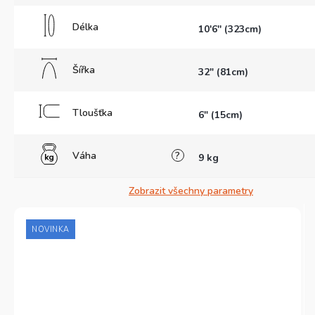
Délka
10'6'' (323cm)
Šířka
32" (81cm)
Tloušťka
6" (15cm)
Váha
?
9 kg
Zobrazit všechny parametry
NOVINKA