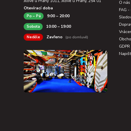
Jílové u Prahy 1011, Jílové u Prahy, 254 01
O nás
Otevírací doba
FAG - 
9:00 – 20:00
Po – Pá
Sledov
Dopra
10:00 – 19:00
Sobota
Vráce
Zavřeno
Neděle
(po domluvě)
Obcho
GDPR
Napiš