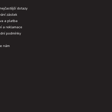
nejčastější dotazy
ání zásilek
va a platba
ní a reklamace
dní podmínky
te nám