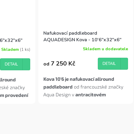
Nafukovací paddleboard
AQUADESIGN Kova - 10'6"x32"x6"
6"x32"x6"
Skladem u dodavatele
Skladem
(1 ks)
7 250 Kč
od
DETAIL
DETAIL
Kova 10'6 je nafukovací allround
allround
paddleboard
od francouzské značky
zské značky
Aqua Design v
antracitovém
m provedení
provedení
– lehký, tuhý a připravený
ý na moře,
na moře, jezero i řeku. Ideální pro
začátečníky i
začátečníky i mírně pokročilé do
135
g
.
Set
kg
.
Set obsahuje
padlo Hexo 3-dílné,
ílné, pumpu
pumpu HP, batoh, leash, kit flosny
y (2+1) a