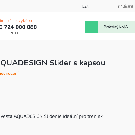
CZK
Přihlášení
íme vám s výběrem
0 724 000 088
Nákupní
Prázdný košík
košík
 AQUADESIGN Slider s kapsou
hodnocení
vesta AQUADESIGN Slider je ideální pro trénink