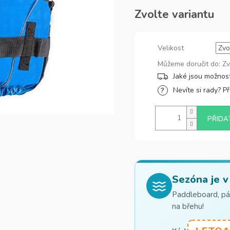
Zvolte variantu
Velikost
Můžeme doručit do:
Zv
Nevíte si rady? P
PŘIDA
Sezóna je v
Paddleboard, pád
na břehu!