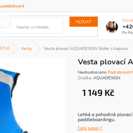
a paddleboard
Porad
HLEDAT
+42
STVÍ
Vesty
Vesta plovací AQUADESIGN Slider s kapsou
Vesta plovací
Průměrné
Neohodnoceno
Podrobnosti 
hodnocení
Značka:
AQUADESIGN
produktu
je
1 149 Kč
0,0
Měrná
z
cena:
5
hvězdiček.
Lehká a pohodlná plovací 
paddleboardingu.
Celý popis