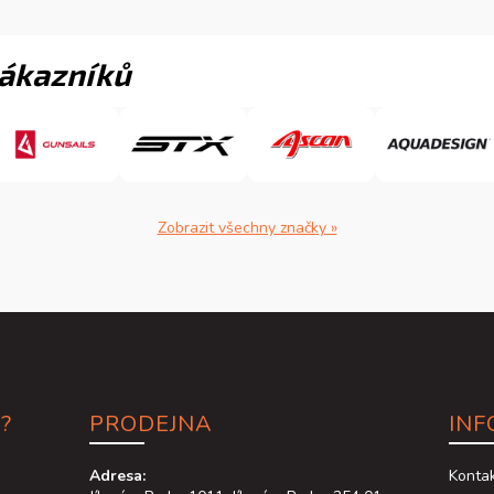
. Nosnost 180 kg.
opravnou sadu.
zákazníků
Zobrazit všechny značky »
?
PRODEJNA
INF
Adresa:
Konta