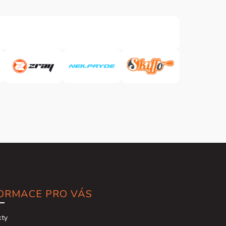
(2+1) a opravnou sadu.
ORMACE PRO VÁS
kty