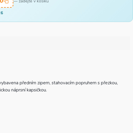
0
— zadejte v košíku
26
Je vybavena předním zipem, stahovacím popruhem s přezkou,
ckou náprsní kapsičkou.