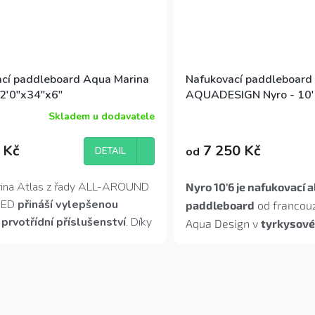
cí paddleboard Aqua Marina
Nafukovací paddleboard
12'0"x34"x6"
AQUADESIGN Nyro - 10'
Skladem u dodavatele
Průměrné
hodnocení
produktu
 Kč
7 250 Kč
od
DETAIL
je
5,0
z
ina Atlas z řady ALL-AROUND
Nyro 10'6 je nafukovací 
5
ED
přináší vylepšenou
paddleboard
od francou
hvězdiček.
 prvotřídní příslušenství
. Díky
Aqua Design v
tyrkysové
é nosnosti je model Atlas
– lehký, tuhý a připraven
pro velké a těžké jezdce
,
a
jezero i řeku. Ideální pro 
i pro rodiny
, které si chtějí
mírně pokročilé do
135 k
bavu společně. Atlas je snadno
obsahuje
padlo Hexo 3-d
ný a poskytuje vynikající
HP, batoh, leash, kit flosn