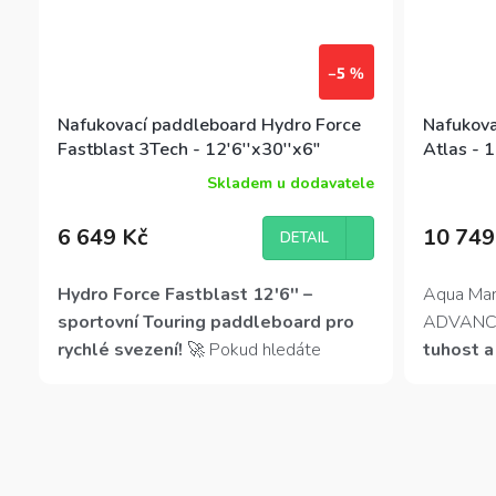
–5 %
Nafukovací paddleboard Hydro Force
Nafukova
Fastblast 3Tech - 12'6''x30''x6"
Atlas - 
Skladem u dodavatele
Průměrné
Průměrné
hodnocení
hodnocení
produktu
produktu
6 649 Kč
10 749
DETAIL
je
je
4,5
4,3
z
z
Hydro Force Fastblast 12'6'' –
Aqua Mar
5
5
sportovní Touring paddleboard pro
ADVANC
hvězdiček.
hvězdiček.
rychlé svezení!
🚀 Pokud hledáte
tuhost a
paddleboard, který spojuje rychlost a
své vysok
stabilitu,
Hydro Force Fastblast 12'6''
ideální 
je perfektní volbou! Díky svému
dokonce 
protáhlému tvaru a úzké špičce skvěle
užívat zá
proráží vodu a umožní vám efektivně
ovladatel