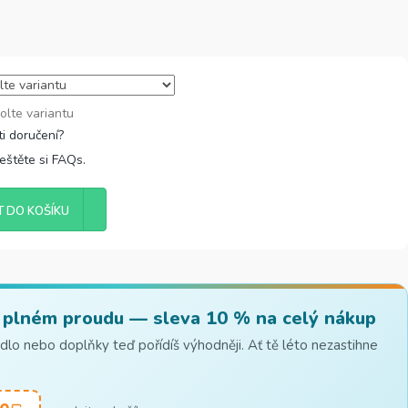
olte variantu
řeštěte si FAQs.
T DO KOŠÍKU
 plném proudu — sleva 10 % na celý nákup
lo nebo doplňky teď pořídíš výhodněji. Ať tě léto nezastihne