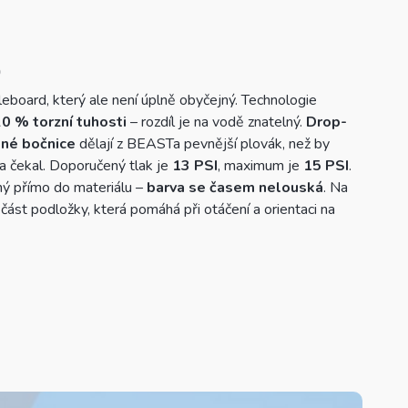
)
eboard, který ale není úplně obyčejný. Technologie
0 % torzní tuhosti
– rozdíl je na vodě znatelný.
Drop-
ené bočnice
dělají z BEASTa pevnější plovák, než by
a čekal. Doporučený tlak je
13 PSI
, maximum je
15 PSI
.
ný přímo do materiálu –
barva se časem nelouská
. Na
část podložky, která pomáhá při otáčení a orientaci na