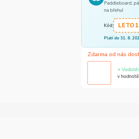
Paddleboard, pád
na břehu!
LETO1
Kód:
Platí do 31. 8. 20
Zdarma od nás dos
+ Vodotěs
v hodnotě