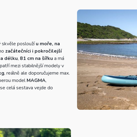
ý skvěle poslouží
u moře, na
 ho
začátečníci i pokročilejší
a délku
,
81 cm na šířku
a má
patří mezi stabilnější modely v
kg
, reálně ale doporučujeme max.
vyberou model
MAGMA
,
 se celá sestava vejde do