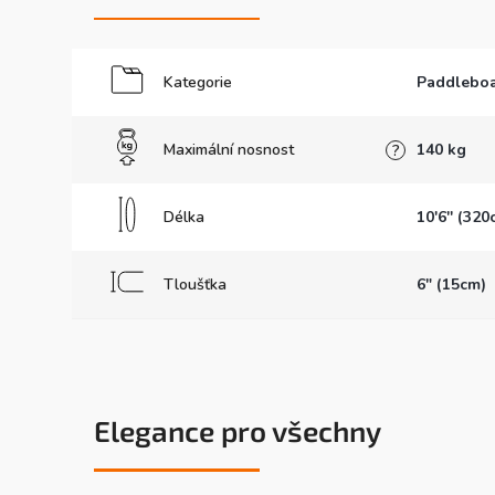
Kategorie
Paddleboa
Maximální nosnost
140 kg
?
Délka
10'6'' (320
Tloušťka
6" (15cm)
Elegance pro všechny