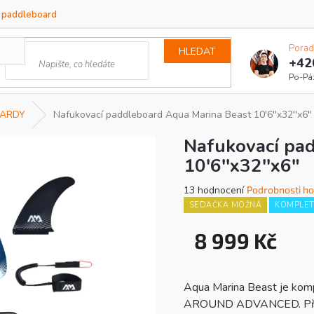
a paddleboard
Porad
HLEDAT
+42
ARDY
Nafukovací paddleboard Aqua Marina Beast 10'6''x32''x6"
Nafukovací pa
10'6''x32''x6"
Průměrné
13 hodnocení
Podrobnosti h
hodnocení
SEDAČKA MOŽNÁ
KOMPLET
produktu
je
8 999 Kč
4,0
Měrn
z
cena:
5
hvězdiček.
Aqua Marina Beast je komp
AROUND ADVANCED. Přináší