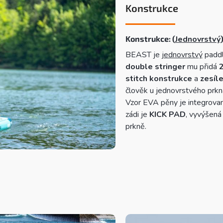
Konstrukce
Konstrukce: (
Jednovrstvý
BEAST je
jednovrstvý
paddl
double stringer
mu přidá
2
stitch konstrukce
a
zesíl
člověk u jednovrstvého prkn
Vzor EVA pěny je integrova
zádi je
KICK PAD
, vyvýšená 
prkně.