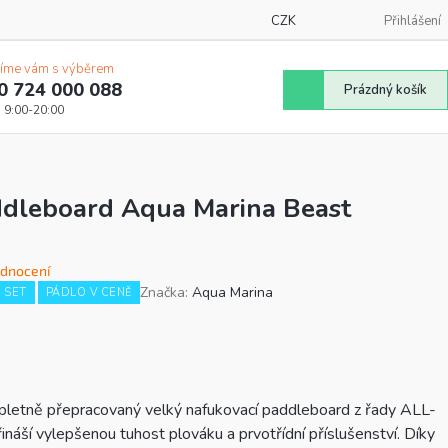
CZK
Přihlášení
íme vám s výběrem
0 724 000 088
Nákupní
Prázdný košík
košík
ddleboard Aqua Marina Beast
odnocení
Značka:
Aqua Marina
 SET
PÁDLO V CENĚ
á
letně přepracovaný velký nafukovací paddleboard z řady ALL-
 vylepšenou tuhost plováku a prvotřídní příslušenství. Díky