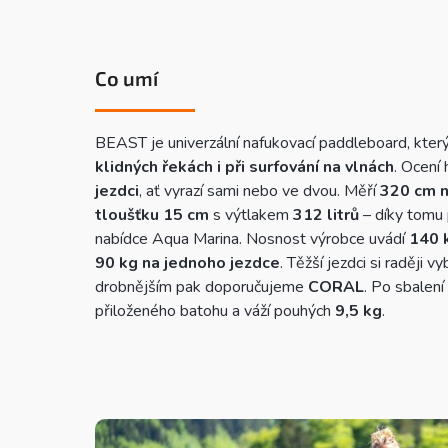
Co umí
BEAST je univerzální nafukovací paddleboard, kter
klidných řekách i při surfování na vlnách
. Ocení
jezdci
, ať vyrazí sami nebo ve dvou. Měří
320 cm n
tloušťku 15 cm
s výtlakem
312 litrů
– díky tomu 
nabídce Aqua Marina. Nosnost výrobce uvádí
140 
90 kg na jednoho jezdce
. Těžší jezdci si raději 
drobnějším pak doporučujeme
CORAL
. Po sbalení
přiloženého batohu a váží pouhých
9,5 kg
.