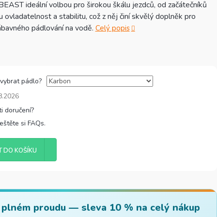
e BEAST ideální volbou pro širokou škálu jezdců, od začátečníků
 ovladatelnost a stabilitu, což z něj činí skvělý doplněk pro
zábavného pádlování na vodě.
Celý popis
 vybrat pádlo?
8.2026
řeštěte si FAQs.
T DO KOŠÍKU
 plném proudu — sleva 10 % na celý nákup