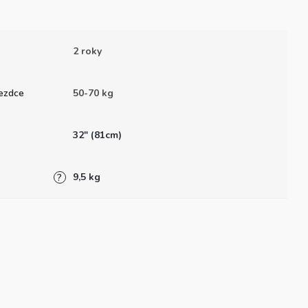
2 roky
ezdce
50-70 kg
32" (81cm)
9,5 kg
?