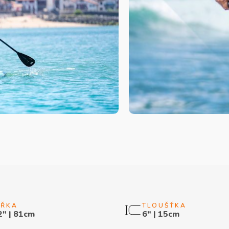
2" | 81cm
6" | 15cm