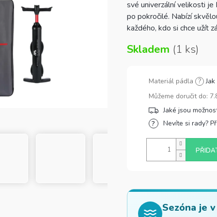
své univerzální velikosti j
po pokročilé. Nabízí skvělou
každého, kdo si chce užít 
Skladem
(1 ks)
Materiál pádla
?
Jak
Můžeme doručit do:
7.
Nevíte si rady? P
PŘIDA
Sezóna je v