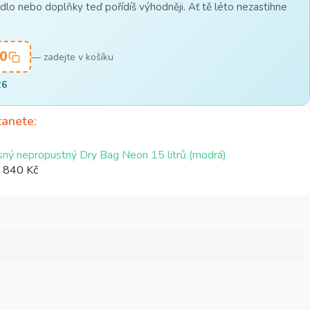
lo nebo doplňky teď pořídíš výhodněji. Ať tě léto nezastihne
0
— zadejte v košíku
26
tanete
ný nepropustný Dry Bag Neon 15 litrů (modrá)
 840 Kč