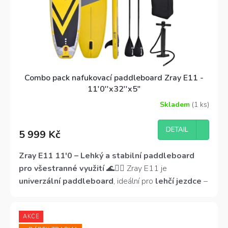
Combo pack nafukovací paddleboard Zray E11 -
11'0''x32''x5"
Skladem
(1 ks)
Průměrné
hodnocení
produktu
DETAIL
5 999 Kč
je
3,7
z
Zray E11 11'0 – Lehký a stabilní paddleboard
5
pro všestranné využití
🌊🏄‍♀️ Zray E11 je
hvězdiček.
univerzální paddleboard
, ideální pro
lehčí jezdce
–
děti, juniory a ženy.
Délka 335 cm a šířka 81 cm
zajišťují
stabilitu i plynulý skluz
, zatímco
snížená
AKCE
výška 12 cm
pomáhá udržet nízké těžiště.
Včetně