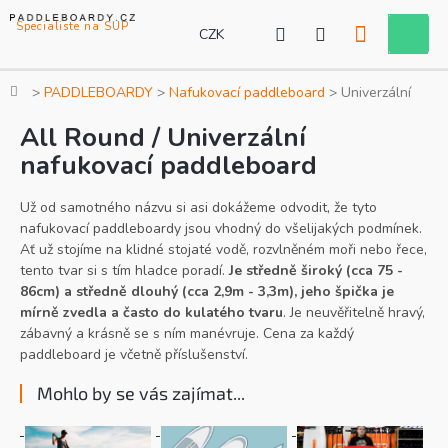
Přejít
na
CZK
Nákupní
obsah
košík
Domů
PADDLEBOARDY
Nafukovací paddleboard
Univerzální
All Round / Univerzální
nafukovací paddleboard
Už od samotného názvu si asi dokážeme odvodit, že tyto
nafukovací paddleboardy jsou vhodný do všelijakých podmínek.
Ať už stojíme na klidné stojaté vodě, rozvlněném moři nebo řece,
tento tvar si s tím hladce poradí.
Je středně široký (cca 75 -
86cm) a středně dlouhý (cca 2,9m - 3,3m), jeho špička je
mírně zvedla a často do kulatého tvaru
.
Je neuvěřitelně hravý,
zábavný a krásně se s ním manévruje. Cena za každý
paddleboard je včetně příslušenství.
Mohlo by se vás zajímat...