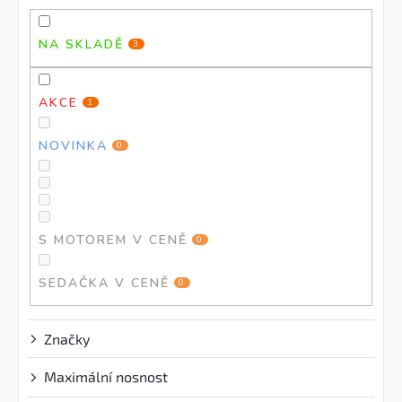
d
u
u
k
NA SKLADĚ
3
k
t
t
ů
ů
AKCE
1
NOVINKA
0
S MOTOREM V CENĚ
0
SEDAČKA V CENĚ
0
Značky
Maximální nosnost
?