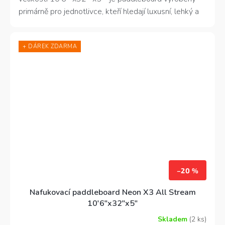
primárně pro jednotlivce, kteří hledají luxusní, lehký a
hravý board do všech podmínek.
+ DÁREK ZDARMA
–20 %
Nafukovací paddleboard Neon X3 All Stream
10'6"x32"x5"
Skladem
(2 ks)
Průměrné