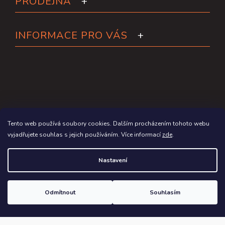
PRODEJNA
INFORMACE PRO VÁS
Tento web používá soubory cookies. Dalším procházením tohoto webu
vyjadřujete souhlas s jejich používáním. Více informací
zde
.
Copyright 2026
Paddleboardy.cz
. Všechna práva vyhrazena.
Nastavení
Grafický návrh vytvořil a na Shoptet implementoval
Tomáš Hlad
&
Shoptetak.cz
.
Odmítnout
Souhlasím
Vytvořil Shoptet