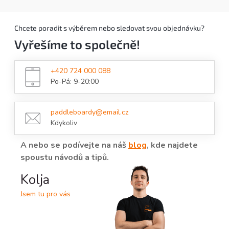
v
zajišťuje
pevnost a nízkou hmotnost
. Ideální pro
l
klidné projížďky, dynamická dobrodružství nebo
á
Chcete poradit s výběrem nebo sledovat svou objednávku?
d
první paddleboardingové zkušenosti
. Pokud
Vyřešíme to společně!
a
hledáte větší paddleboard s ještě lepším skluzem,
c
podívejte se na
First 11 nebo First 12
.
í
+420 724 000 088
p
Po-Pá: 9-20:00
r
v
k
y
paddleboardy@email.cz
v
Kdykoliv
ý
p
A nebo se podívejte na náš
blog
, kde najdete
i
spoustu návodů a tipů.
s
u
Kolja
Jsem tu pro vás