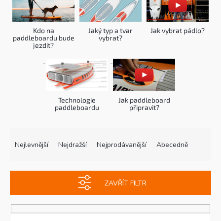
Kdo na
Jaký typ a tvar
Jak vybrat pádlo?
paddleboardu bude
vybrat?
jezdit?
Technologie
Jak paddleboard
paddleboardu
připravit?
Ř
V
a
ý
Nejlevnější
Nejdražší
Nejprodávanější
Abecedně
z
p
e
i
n
s
ZAVŘÍT FILTR
í
p
p
r
r
o
o
d