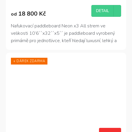
hodnocení
produktu
DETAIL
18 800 Kč
od
je
4,9
z
Nafukovací paddleboard Neon x3 All strem ve
5
velikosti 10
’
6´´x32´´x5´´ je paddleboard vyrobený
hvězdiček.
primárně pro jednotlivce, kteří hledají luxusní, lehký a
hravý board do všech podmínek.
+ DÁREK ZDARMA