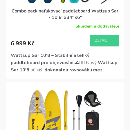
Combo pack nafukovací paddleboard Wattsup Sar
- 10'8''x34''x6"
Skladem u dodavatele
Průměrné
hodnocení
produktu
DETAIL
6 999 Kč
je
3,7
z
Wattsup Sar 10'8 – Stabilní a lehký
5
paddleboard pro objevování
🌊🏄‍♂️ Nový
Wattsup
hvězdiček.
Sar 10'8
přináší
dokonalou rovnováhu mezi
stabilitou, ovladatelností a pohodlím
. Díky
šířce
84 cm a protiskluzové EVA podložce
poskytuje
vynikající stabilitu
, ideální pro
začátečníky i
zkušenější jezdce
.
Lehká konstrukce a
ergonomická madla
zajišťují
snadný transport
,
zatímco
skvělá manévrovatelnost
umožňuje
plynulou jízdu na řekách, kanálech i moři
.