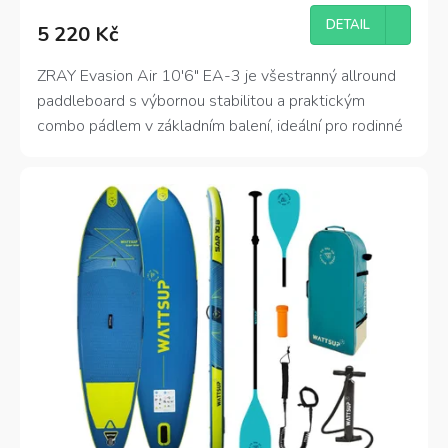
DETAIL
5 220 Kč
ZRAY Evasion Air 10′6″ EA-3 je všestranný allround
paddleboard s výbornou stabilitou a praktickým
combo pádlem v základním balení, ideální pro rodinné
výlety i sportovní hraní na vodě