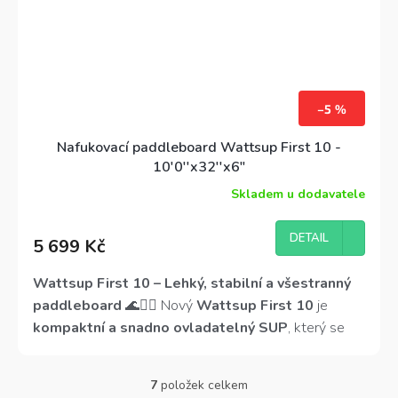
–5 %
Nafukovací paddleboard Wattsup First 10 -
10'0''x32''x6"
Skladem u dodavatele
Průměrné
hodnocení
produktu
DETAIL
5 699 Kč
je
4,3
z
Wattsup First 10 – Lehký, stabilní a všestranný
5
paddleboard
🌊🏄‍♂️
Nový
Wattsup First 10
je
hvězdiček.
kompaktní a snadno ovladatelný SUP
, který se
skvěle hodí pro
začátečníky i pokročilé jezdce
. Díky
šířce 81 cm a tloušťce 15 cm
nabízí
výjimečnou
7
položek celkem
O
stabilitu
, zatímco
Drop-Stitch technologie