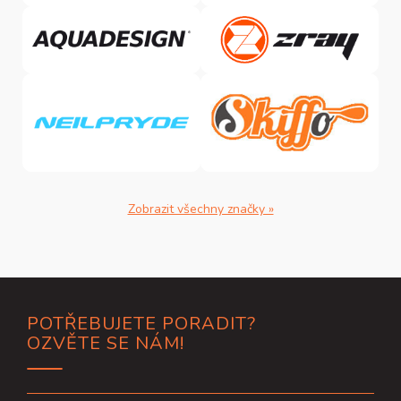
Zobrazit všechny značky »
Z
POTŘEBUJETE PORADIT?
á
OZVĚTE SE NÁM!
p
a
t