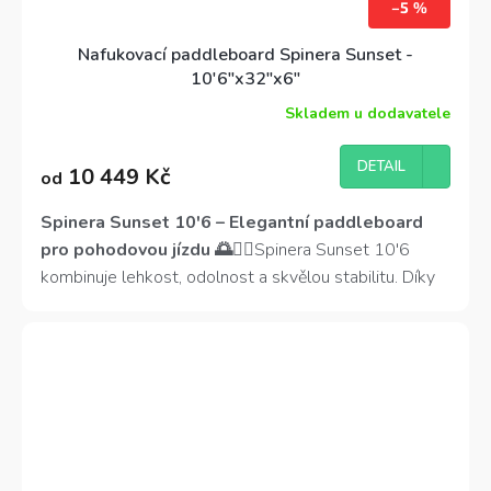
–5 %
Nafukovací paddleboard Spinera Sunset -
10'6"x32"x6"
Skladem u dodavatele
DETAIL
10 449 Kč
od
Spinera Sunset 10'6 – Elegantní paddleboard
pro pohodovou jízdu 🌅🏄‍♀️
Spinera Sunset 10'6
kombinuje lehkost, odolnost a skvělou stabilitu. Díky
dvojvrstvé MSL-Fusion technologii je pevný a lehký,
zatímco protiskluzová EVA pěna zajišťuje bezpečný
postoj. Ideální pro klidné vody i menší vlny, perfektní
pro ženy a lehčí jezdce!