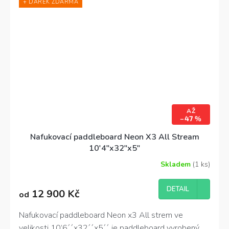
+ DÁREK ZDARMA
kajakové sedačky a pádla
pro maximální variabilitu!
AŽ
–47 %
Nafukovací paddleboard Neon X3 All Stream
10'4"x32"x5"
Skladem
(1 ks)
DETAIL
12 900 Kč
od
Nafukovací paddleboard Neon x3 All strem ve
velikosti 10
’
6´´x32´´x5´´ je paddleboard vyrobený