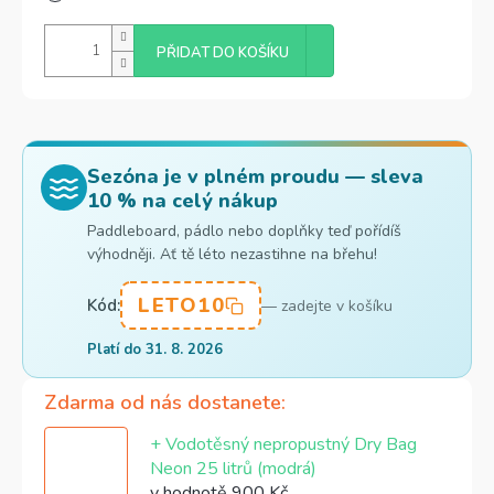
PŘIDAT DO KOŠÍKU
Sezóna je v plném proudu — sleva
10 % na celý nákup
Paddleboard, pádlo nebo doplňky teď pořídíš
výhodněji. Ať tě léto nezastihne na břehu!
LETO10
Kód:
— zadejte v košíku
Platí do 31. 8. 2026
Zdarma od nás dostanete
+ Vodotěsný nepropustný Dry Bag
Neon 25 litrů (modrá)
v hodnotě 900 Kč