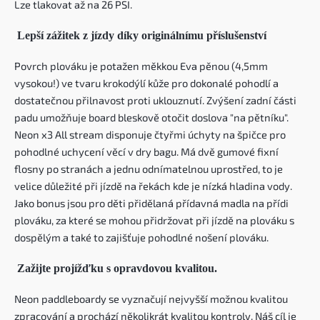
Lze tlakovat až na 26 PSI.
Lepší zážitek z jízdy díky originálnímu příslušenství
Povrch plováku je potažen měkkou Eva pěnou (4,5mm
vysokou!) ve tvaru krokodýlí kůže pro dokonalé pohodlí a
dostatečnou přilnavost proti uklouznutí. Zvýšení zadní části
padu umožňuje board bleskově otočit doslova "na pětníku".
Neon x3 All stream disponuje čtyřmi úchyty na špičce pro
pohodlné uchycení věcí v dry bagu. Má dvě gumové fixní
flosny po stranách a jednu odnímatelnou uprostřed, to je
velice důležité při jízdě na řekách kde je nízká hladina vody.
Jako bonus jsou pro děti přidělaná přídavná madla na přídi
plováku, za které se mohou přidržovat při jízdě na plováku s
dospělým a také to zajišťuje pohodlné nošení plováku.
Zažijte projížďku s opravdovou kvalitou.
Neon paddleboardy se vyznačují nejvyšší možnou kvalitou
zpracování a prochází několikrát kvalitou kontroly. Náš cíl je