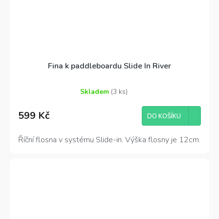
Fina k paddleboardu Slide In River
Skladem
(3 ks)
Průměrné
hodnocení
599 Kč
produktu
DO KOŠÍKU
je
4,3
Říční flosna v systému Slide-in. Výška flosny je 12cm.
z
5
hvězdiček.