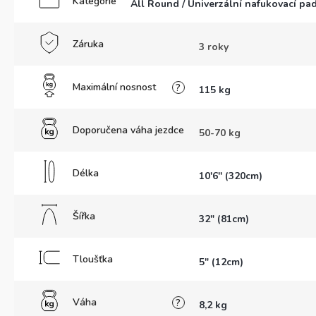
Kategorie
All Round / Univerzální nafukovací p
Záruka
3 roky
Maximální nosnost
?
115 kg
Doporučena váha jezdce
50-70 kg
Délka
10'6'' (320cm)
Šířka
32" (81cm)
Tloušťka
5" (12cm)
Váha
?
8,2 kg