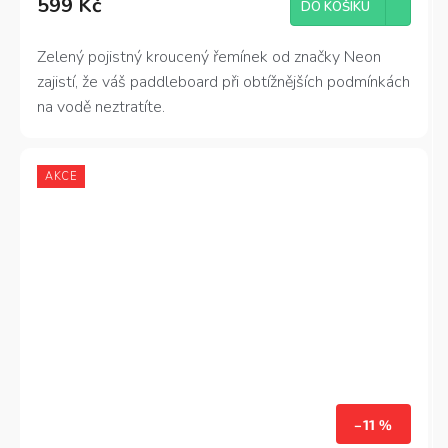
599 Kč
produktu
DO KOŠÍKU
je
5,0
Zelený pojistný kroucený řemínek od značky Neon
z
zajistí, že váš paddleboard při obtížnějších podmínkách
5
hvězdiček.
na vodě neztratíte.
AKCE
–11 %