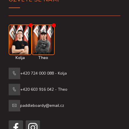
a
t
í
Kolja
Theo
+420 724 000 088 - Kolja
+420 603 916 042 - Theo
paddleboardy@email.cz