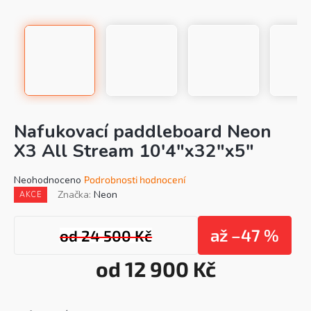
Nafukovací paddleboard Neon
X3 All Stream 10'4"x32"x5"
Průměrné
Neohodnoceno
Podrobnosti hodnocení
hodnocení
Značka:
Neon
AKCE
produktu
je
0,0
až –47 %
od 24 500 Kč
z
5
od
12 900 Kč
hvězdiček.
Mě
cen