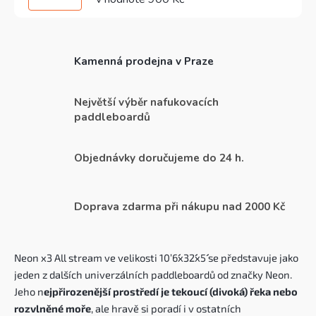
Kamenná prodejna v Praze
Největší výběr nafukovacích
paddleboardů
Objednávky doručujeme do 24 h.
Doprava zdarma při nákupu nad 2000 Kč
Neon x3 All stream ve velikosti
10
’6´´x32´´x5´´ se představuje jako
jeden z dalších univerzálních paddleboardů od značky Neon.
Jeho n
ejpřirozenější prostředí je tekoucí (divoká) řeka nebo
rozvlněné moře
, ale hravě si poradí i v ostatních