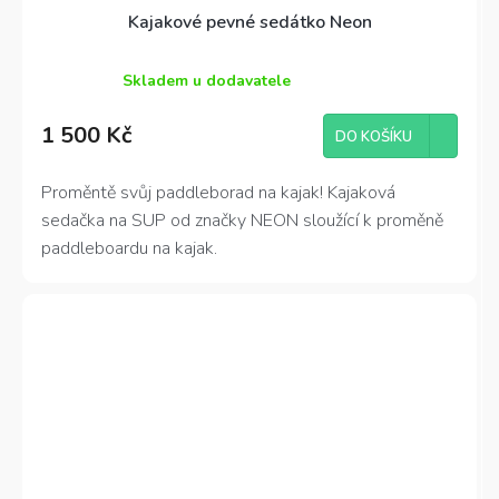
Kajakové pevné sedátko Neon
Skladem u dodavatele
Průměrné
hodnocení
1 500 Kč
produktu
DO KOŠÍKU
je
4,2
Proměntě svůj paddleborad na kajak! Kajaková
z
sedačka na SUP od značky NEON sloužící k proměně
5
hvězdiček.
paddleboardu na kajak.