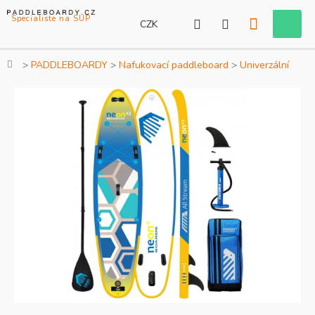
Přejít
na
CZK
Nákupní
obsah
košík
Domů
PADDLEBOARDY
Nafukovací paddleboard
Univerzální