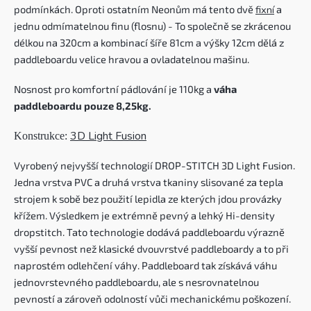
podmínkách. Oproti ostatním Neonům má tento dvě
fixní
a
jednu odmímatelnou finu (flosnu) - To společně se zkrácenou
délkou na 320cm a kombinací šíře 81cm a výšky 12cm dělá z
paddleboardu velice hravou a ovladatelnou mašinu.
Nosnost pro komfortní pádlování je 110kg a
váha
paddleboardu pouze 8,25kg.
3D Light Fusion
Konstrukce:
Vyrobený nejvyšší technologií DROP-STITCH 3D Light Fusion.
Jedna vrstva PVC a druhá vrstva tkaniny slisované za tepla
strojem k sobě bez použití lepidla ze kterých jdou provázky
křížem. Výsledkem je extrémně pevný a lehký Hi-density
dropstitch. Tato technologie dodává paddleboardu výrazně
vyšší pevnost než klasické dvouvrstvé paddleboardy a to při
naprostém odlehčení váhy. Paddleboard tak získává váhu
jednovrstevného paddleboardu, ale s nesrovnatelnou
pevností a zároveň odolností vůči mechanickému poškození.