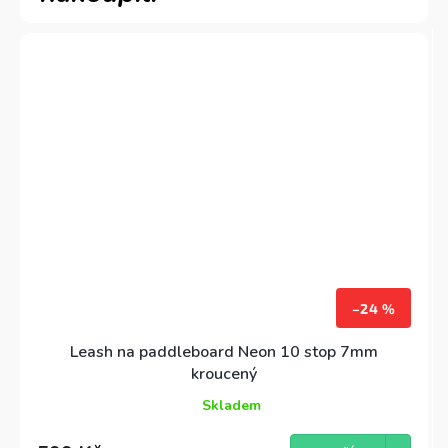
–24 %
Leash na paddleboard Neon 10 stop 7mm
kroucený
Skladem
Průměrné
hodnocení