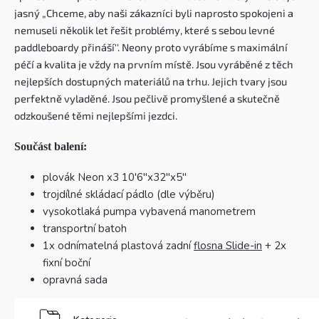
jasný „Chceme, aby naši zákazníci byli naprosto spokojeni a
nemuseli několik let řešit problémy, které s sebou levné
paddleboardy přináší''. Neony proto vyrábíme s maximální
péčí a kvalita je vždy na prvním místě
. Jsou vyráběné z těch
nejlepších dostupných materiálů na trhu. Jejich tvary jsou
perfektně vyladěné. Jsou pečlivě promyšlené a skutečně
odzkoušené těmi nejlepšími jezdci.
Součást balení:
plovák Neon x3 10'6''x32''x5"
trojdílné skládací pádlo (dle výběru)
vysokotlaká pumpa vybavená manometrem
transportní batoh
1x odnímatelná plastová zadní
flosna Slide-in
+ 2x
fixní boční
opravná sada