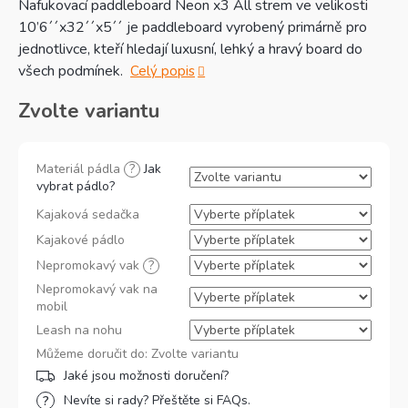
Nafukovací paddleboard Neon x3 All strem ve velikosti
10
’
6´´x32´´x5´´ je paddleboard vyrobený primárně pro
jednotlivce, kteří hledají luxusní, lehký a hravý board do
všech podmínek.
Celý popis
Zvolte variantu
Materiál pádla
?
Jak
vybrat pádlo?
Kajaková sedačka
Kajakové pádlo
Nepromokavý vak
?
Nepromokavý vak na
mobil
Leash na nohu
Můžeme doručit do:
Zvolte variantu
Nevíte si rady? Přeštěte si FAQs.