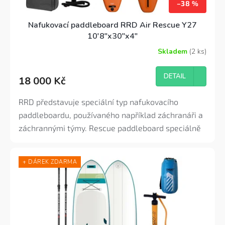
–38 %
Nafukovací paddleboard RRD Air Rescue Y27
10'8"x30"x4"
Skladem
(2 ks)
Průměrné
hodnocení
produktu
DETAIL
18 000 Kč
je
5,0
z
RRD představuje speciální typ nafukovacího
5
paddleboardu, používaného například záchranáři a
hvězdiček.
záchrannými týmy. Rescue paddleboard speciálně
navržený s nižší tloušťkou profilu, který je pevný
jako beton. Nejjemnější pad na trhu.
+ DÁREK ZDARMA