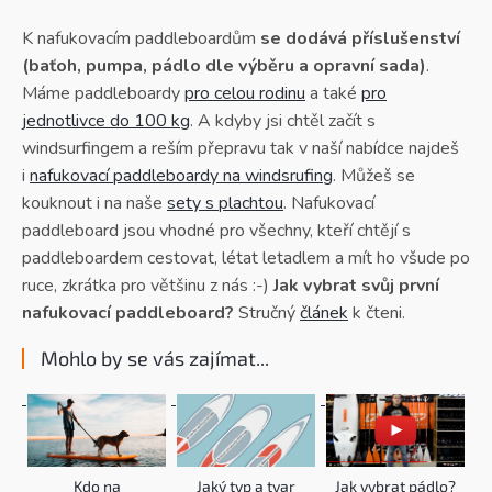
v
l
K nafukovacím paddleboardům
se dodává příslušenství
á
(baťoh, pumpa, pádlo dle výběru a opravní sada)
.
d
Máme paddleboardy
pro celou rodinu
a také
pro
a
c
jednotlivce do 100 kg
. A kdyby jsi chtěl začít s
í
windsurfingem a reším přepravu tak v naší nabídce najdeš
p
i
nafukovací paddleboardy na windsrufing
. Můžeš se
r
v
kouknout i na naše
sety s plachtou
. Nafukovací
k
paddleboard jsou vhodné pro všechny, kteří chtějí s
y
paddleboardem cestovat, létat letadlem a mít ho všude po
v
ý
ruce, zkrátka pro většinu z nás :-)
Jak vybrat svůj první
p
nafukovací paddleboard?
Stručný
článek
k čteni.
i
s
Mohlo by se vás zajímat...
u
Kdo na
Jaký typ a tvar
Jak vybrat pádlo?