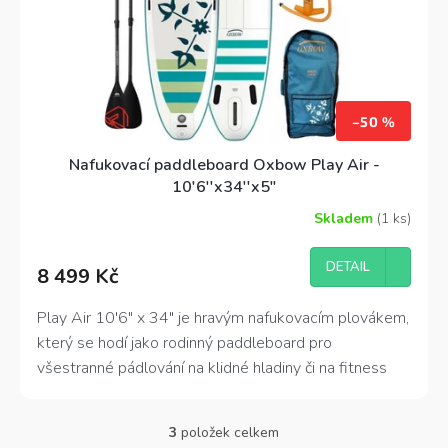
–50 %
Nafukovací paddleboard Oxbow Play Air -
10'6''x34''x5"
Skladem
(1 ks)
Průměrné
hodnocení
produktu
DETAIL
8 499 Kč
je
4,4
z
Play Air 10'6" x 34"
je hravým nafukovacím plovákem,
5
který se hodí jako rodinný paddleboard pro
hvězdiček.
všestranné pádlování na klidné hladiny či na fitness
aktivity. Plochý profil a kulatý nos zajišťují vysokou
stabilitu a je tak vhodný i pro úplné začátečníky.
3
položek celkem
O
Dodáváme je s luxusním batohem s kolečky.