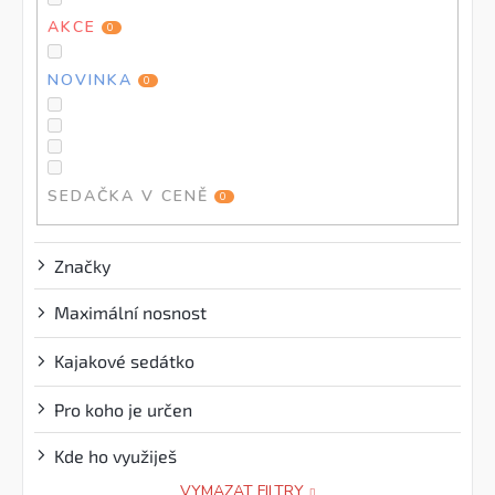
ů
AKCE
0
NOVINKA
0
SEDAČKA V CENĚ
0
Značky
Maximální nosnost
?
Kajakové sedátko
?
Pro koho je určen
Kde ho využiješ
VYMAZAT FILTRY