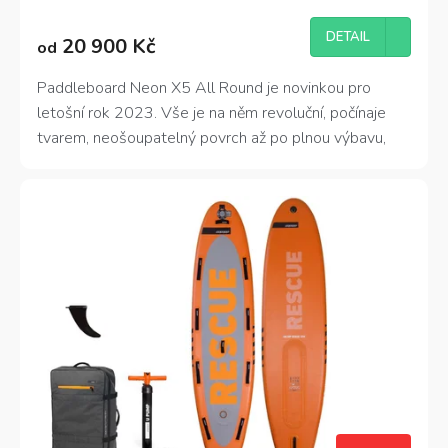
DETAIL
20 900 Kč
od
Paddleboard Neon X5 All Round je novinkou pro
letošní rok 2023. Vše je na něm revoluční, počínaje
tvarem, neošoupatelný povrch až po plnou výbavu,
která přirozeně náleží k nejdražším modelům
paddleboardů. Dvě velikosti 10'5"x33"x5" a
10'5"x33"x6" představují dva paddleboardy pro celou
rodinu. Dokonalé sladění potřebného výtlaku, stability
a univerzálního použití. Jsou extra vybaveny 5
přídavnými Neon madly a též čtyřmi Neon nerezovými
očky pro upevnění kajakového sedátka. Vyrobeny
technologií 3D a 3D Light DropStitch®, tlak 15-20
PSI.