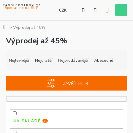
Přejít
na
CZK
Nákupní
obsah
košík
Domů
Výprodej až 45%
Výprodej až 45%
Ř
V
a
ý
Nejlevnější
Nejdražší
Nejprodávanější
Abecedně
z
p
e
i
n
s
ZAVŘÍT FILTR
í
p
p
r
r
o
o
d
d
u
u
k
NA SKLADĚ
3
k
t
t
ů