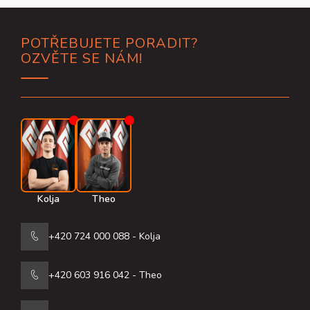
Z
POTŘEBUJETE PORADIT?
á
OZVĚTE SE NÁM!
p
a
t
í
Kolja
Theo
+420 724 000 088 - Kolja
+420 603 916 042 - Theo