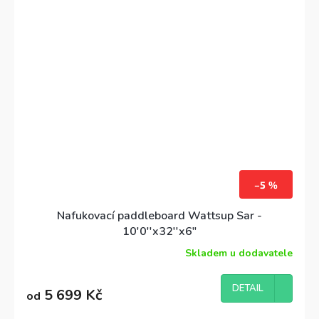
rodinného paddleboardu. Patentovaná zadní
ploutev, vysoký zadní pad.
–5 %
Nafukovací paddleboard Wattsup Sar -
10'0''x32''x6"
Skladem u dodavatele
Průměrné
hodnocení
produktu
DETAIL
5 699 Kč
od
je
4,3