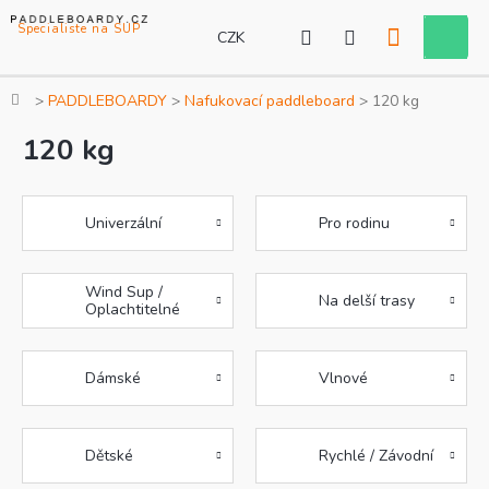
Přejít
na
CZK
Nákupní
obsah
košík
Domů
PADDLEBOARDY
Nafukovací paddleboard
120 kg
120 kg
Univerzální
Pro rodinu
Wind Sup /
Na delší trasy
Oplachtitelné
Dámské
Vlnové
Dětské
Rychlé / Závodní