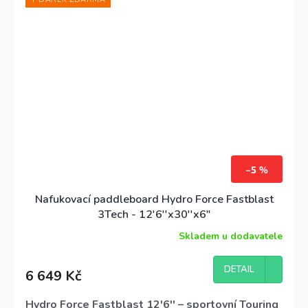
Nosnost
120 kg
, doporučeno pro jezdce nad 75 kg.
Set obsahuje
padlo, pumpu, batoh, leash a flosnu.
Záruka
3 roky
na prkno.
–5 %
Nafukovací paddleboard Hydro Force Fastblast
3Tech - 12'6''x30''x6"
Skladem u dodavatele
Průměrné
hodnocení
produktu
DETAIL
6 649 Kč
je
4,5
z
Hydro Force Fastblast 12'6'' – sportovní Touring