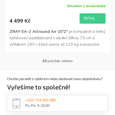
Skladem u dodavatele
Průměrné
hodnocení
produktu
DETAIL
4 499 Kč
je
4,0
z
ZRAY EA-2 Allround Air 10′2″
je kompaktní a lehký
5
nafukovací paddleboard s ideální šířkou 79 cm a
hvězdiček.
výtlakem 285 l, který unese až 120 kg a poskytne
vyváženou kombinaci stability a ovladatelnosti.
10
položek celkem
O
v
l
á
Chcete poradit s výběrem nebo sledovat svou objednávku?
d
Vyřešíme to společně!
a
c
í
+420 724 000 088
p
Po-Pá: 9-20:00
r
v