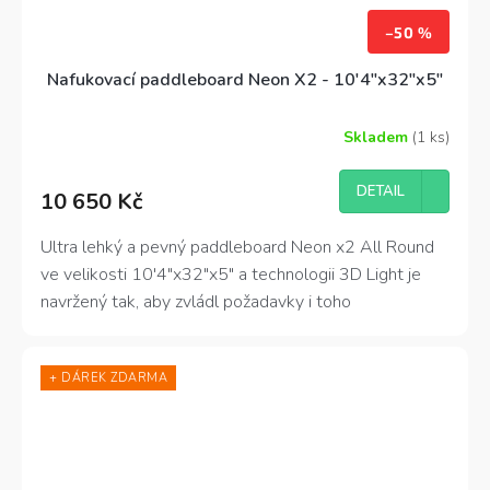
–50 %
Nafukovací paddleboard Neon X2 - 10'4"x32"x5"
Skladem
(1 ks)
Průměrné
hodnocení
produktu
DETAIL
10 650 Kč
je
4,6
z
Ultra lehký a pevný paddleboard Neon x2 All Round
5
ve velikosti 10'4"x32"x5" a technologii 3D Light je
hvězdiček.
navržený tak, aby zvládl požadavky i toho
nejnáročnějšího zákazníka - paddleboardisty. Krom
extrémě nízké váhy
a
výborných jízdních
+ DÁREK ZDARMA
vlasností
, zdobí paddleboard kombinace modré a
zelené barvy.!