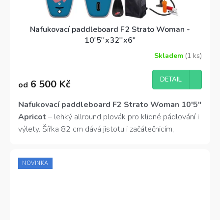
Nafukovací paddleboard F2 Strato Woman -
10'5''x32''x6"
Skladem
(1 ks)
DETAIL
6 500 Kč
od
Nafukovací paddleboard F2 Strato Woman 10'5"
Apricot
– lehký allround plovák pro klidné pádlování i
výlety. Šířka 82 cm dává jistotu i začátečnicím,
hmotnost pouhých 9,7 kg zvládneš odnést k vodě
sama. Odolná konstrukce Double Layer, odnímatelná
NOVINKA
ploutev Slide-In a D-ringy pro kajakovou sedačku. V
ceně kompletní set: pádlo, pumpa s manometrem,
batoh, leash i ploutev.