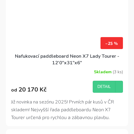
–25 %
Nafukovací paddleboard Neon X7 Lady Tourer -
12'0"x31"x6"
Skladem
(3 ks)
Průměrné
hodnocení
produktu
DETAIL
20 170 Kč
od
je
5,0
z
Již novinka na sezónu 2025! Prvních pár kusů v ČR
5
skladem!
Nejvyšší řada paddleboardu Neon X7
hvězdiček.
Tourer určená pro rychlou a zábavnou plavbu.
Postaven ultra lehkou 3D Light Fusion technologií.
Má všechny potřebné znaky pro použití též jako