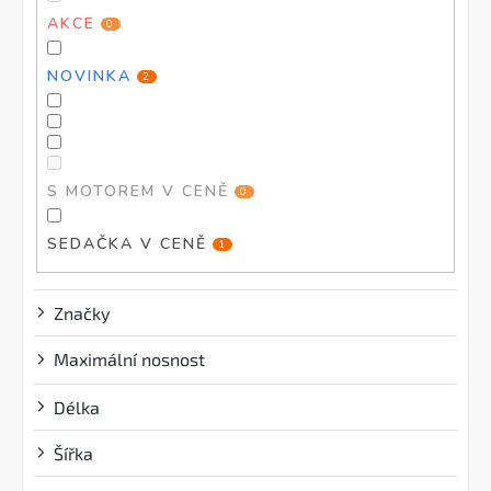
ů
AKCE
0
NOVINKA
2
S MOTOREM V CENĚ
0
SEDAČKA V CENĚ
1
Značky
Maximální nosnost
?
Délka
Šířka