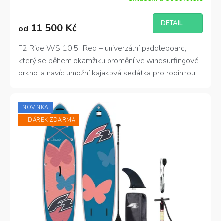
DETAIL
11 500 Kč
od
F2 Ride WS 10’5″ Red – univerzální paddleboard,
který se během okamžiku promění ve windsurfingové
prkno, a navíc umožní kajaková sedátka pro rodinnou
zábavu.
NOVINKA
+ DÁREK ZDARMA