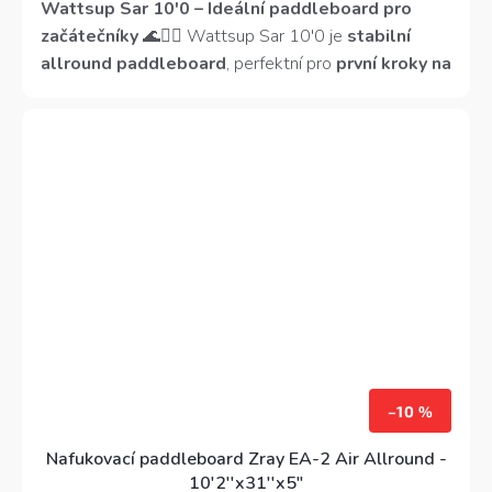
z
Wattsup Sar 10'0 – Ideální paddleboard pro
5
začátečníky
🌊🏄‍♂️
Wattsup Sar 10'0 je
stabilní
hvězdiček.
allround paddleboard
, perfektní pro
první kroky na
vodě i rekreační pádlování
.
Délka 305 cm a šířka
81 cm
poskytují
skvělou rovnováhu
, zatímco
nízká
hmotnost (8,1 kg)
zajišťuje
snadnou manipulaci a
přenášení
.
Kickpad, protiskluzová EVA podložka
a kvalitní příslušenství
dělají z tohoto paddleboardu
ideální volbu pro pohodové vyjížďky na klidné
hladině
.
–10 %
Nafukovací paddleboard Zray EA-2 Air Allround -
10'2''x31''x5"