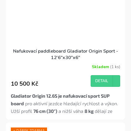
Nafukovací paddleboard Gladiator Origin Sport -
12'6"x30"x6"
Skladem
(1 ks)
DETAIL
10 500 Kč
Gladiator Origin 12.6S je nafukovací sport SUP
board
pro aktivní jezdce hledající rychlost a výkon.
Užší profil
76 cm (30")
a nižší váha
8 kg
dělají ze
12.6S nejrychlejší model v Origin řadě. Kovové
4D
kroužky
pro sedačku a vylepšený cargo systém.
+ DÁREK ZDARMA