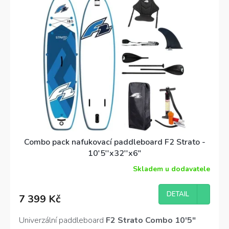
Combo pack nafukovací paddleboard F2 Strato -
10'5''x32''x6"
Skladem u dodavatele
Průměrné
hodnocení
produktu
DETAIL
7 399 Kč
je
4,3
z
Univerzální paddleboard
F2 Strato Combo 10'5"
5