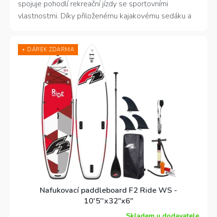
spojuje pohodlí rekreační jízdy se sportovními
hvězdiček.
vlastnostmi. Díky přiloženému kajakovému sedáku a
pádlu nabízí i pohodlnou variantu jízdy v sedě. Skvělý
parťák na výlety i relax u vody.
+ DÁREK ZDARMA
Nafukovací paddleboard F2 Ride WS -
10'5''x32"x6"
Skladem u dodavatele