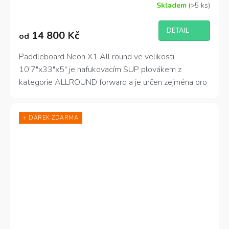
Skladem
(>5 ks)
Průměrné
hodnocení
produktu
DETAIL
14 800 Kč
od
je
4,6
z
Paddleboard Neon X1 All round ve velikosti
5
10'7"x33"x5" je nafukovacím SUP plovákem z
hvězdiček.
kategorie ALLROUND forward a je určen zejména pro
použití na klidné vodě, tekoucí řece nebo rozvlněném
moři.
+ DÁREK ZDARMA