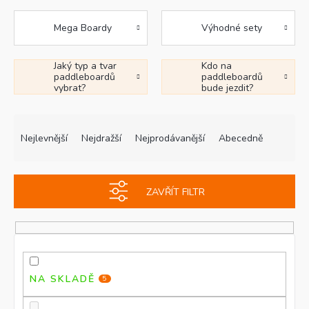
Mega Boardy
Výhodné sety
Jaký typ a tvar
Kdo na
paddleboardů
paddleboardů
vybrat?
bude jezdit?
Ř
V
a
ý
Nejlevnější
Nejdražší
Nejprodávanější
Abecedně
z
p
e
i
n
s
ZAVŘÍT FILTR
í
p
p
r
r
o
o
d
d
u
u
k
NA SKLADĚ
5
k
t
t
ů