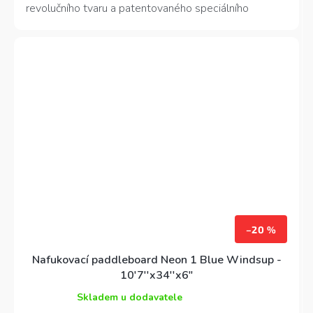
hvězdiček.
revolučního tvaru a patentovaného speciálního
systému fin dostal tento Windsup také pevnou hranu
na zádi, která umožňuje paddleboardu jezdit ve skuzu!
Samozřejmostí je naprosto plná výbava, nevyskytující
se na levnějších modelech paddleboardů.
–20 %
Nafukovací paddleboard Neon 1 Blue Windsup -
10'7''x34''x6"
Skladem u dodavatele
Průměrné