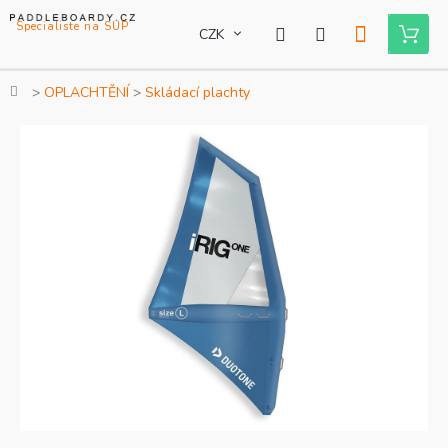
Přejít
na
CZK
Nákupní
obsah
košík
Domů
OPLACHTĚNÍ
Skládací plachty