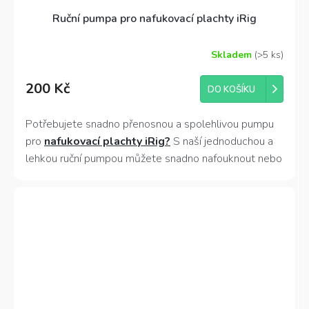
Ruční pumpa pro nafukovací plachty iRig
Skladem
(>5 ks)
200 Kč
DO KOŠÍKU
Potřebujete snadno přenosnou a spolehlivou pumpu
pro
nafukovací plachty iRig?
S naší jednoduchou a
lehkou ruční pumpou můžete snadno nafouknout nebo
dofouknout své plachty, kdykoliv a kdekoli to budete
potřebovat.