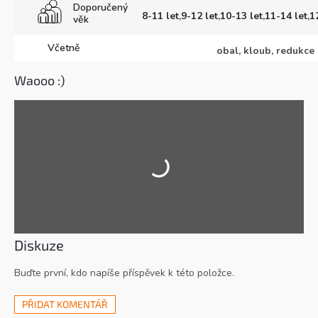
Doporučený
8-11 let
,
9-12 let
,
10-13 let
,
11-14 let
,
1
věk
Včetně
obal, kloub, redukc
Waooo :)
Diskuze
Buďte první, kdo napíše příspěvek k této položce.
PŘIDAT KOMENTÁŘ