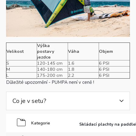
Výška
Velikost
postavy
Váha
Objem
jezdce
S
120-145 cm
1.6
6 PSI
M
140-180 cm
1.8
6 PSI
L
175-200 cm
2.2
6 PSI
Důležité upozornění - PUMPA není v ceně !
Co je v setu?
Kategorie
Skládací plachty na paddle