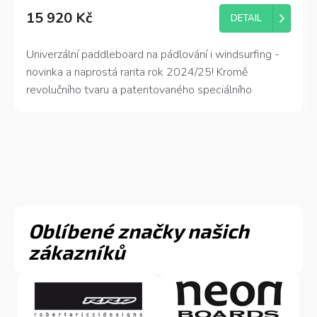
hodnocení
15 920 Kč
produktu
DETAIL
je
4,7
Univerzální p
addleboard na pádlování i windsurfing -
z
novinka a naprostá rarita rok 2024/25! Kromě
5
hvězdiček.
revolučního tvaru a patentovaného speciálního
systému fin dostal tento Windsup také pevnou hranu
na zádi, která umožňuje paddleboardu jezdit ve skuzu!
Samozřejmostí je naprosto plná výbava, nevyskytující
se na levnějších modelech paddleboardů.
Oblíbené značky našich
zákazníků