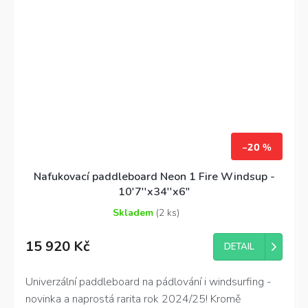
–20 %
Nafukovací paddleboard Neon 1 Fire Windsup -
10'7''x34''x6"
Skladem
(2 ks)
Průměrné
hodnocení
15 920 Kč
produktu
DETAIL
je
4,7
Univerzální p
addleboard na pádlování i windsurfing -
z
novinka a naprostá rarita rok 2024/25! Kromě
5