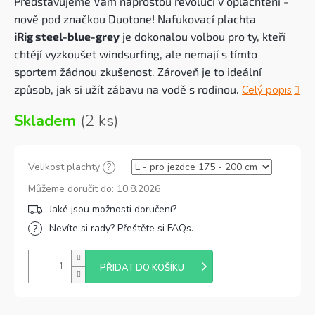
Představujeme Vám naprostou revoluci v oplachtění -
nově pod značkou Duotone! Nafukovací plachta
iRig steel-blue-grey
je dokonalou volbou pro ty, kteří
chtějí vyzkoušet windsurfing, ale nemají s tímto
sportem žádnou zkušenost. Zároveň je to ideální
způsob, jak si užít zábavu na vodě s rodinou.
Celý popis
Skladem
(2 ks)
Velikost plachty
?
Můžeme doručit do:
10.8.2026
Nevíte si rady? Přeštěte si FAQs.
PŘIDAT DO KOŠÍKU