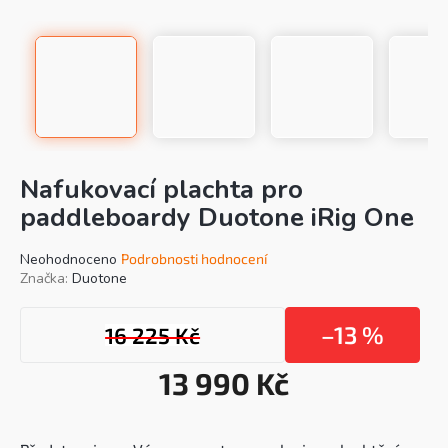
Nafukovací plachta pro
paddleboardy Duotone iRig One
Průměrné
Neohodnoceno
Podrobnosti hodnocení
hodnocení
Značka:
Duotone
produktu
je
–13 %
16 225 Kč
0,0
z
5
13 990 Kč
hvězdiček.
Mě
cen