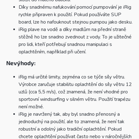
Díky snadnému nafukování pomocí pumpování je iRig
rychle připraven k použití. Pokud používáte SUP
board, lze ho nafouknout stejnou pumpou jako desku.
iRig plave na vodě a díky madlům na přední straně
stěžně ho lze snadno zvednout z vody. To je užitečné
pro lidi, kteří potřebují snadnou manipulaci s
oplachtěním, například při učení.
Nevýhody:
iRig má určité limity, zejména co se týče síly větru.
Výrobce zaručuje stabilitu oplachtění do síly větru 12
uzlů (cca 5,5 m/s), což znamená, že není vhodné pro
sportovní windsurfing v silném větru. Použití trapézu
není možné.
iRig je navržený tak, aby byl snadno přenosný a
jednoduchý na použití, ale to znamená, že není tak
robustní a odolný jako tradiční oplachtění. Pokud
chcete oplachtění používat často nebo v náročnějších