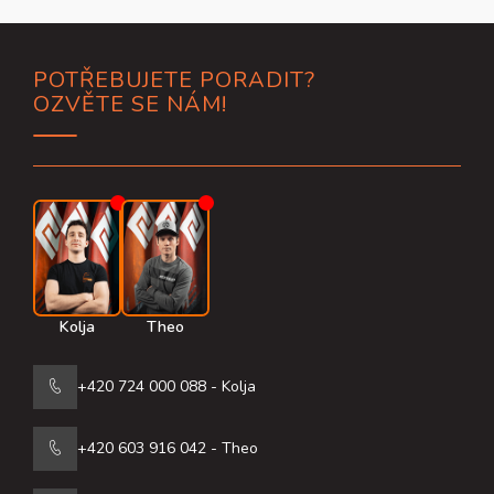
Z
POTŘEBUJETE PORADIT?
á
OZVĚTE SE NÁM!
p
a
t
í
Kolja
Theo
+420 724 000 088 - Kolja
+420 603 916 042 - Theo