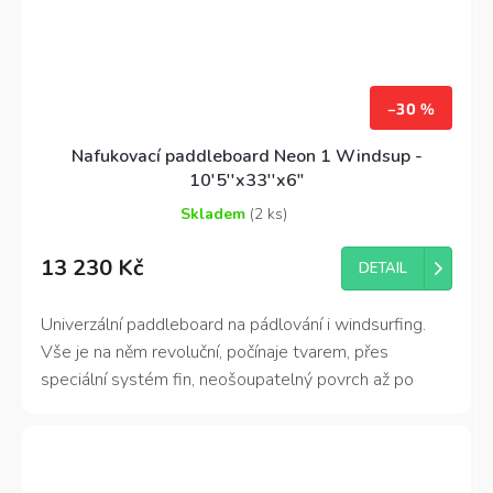
–30 %
Nafukovací paddleboard Neon 1 Windsup -
10'5''x33''x6"
Skladem
(2 ks)
Průměrné
hodnocení
13 230 Kč
produktu
DETAIL
je
4,6
Univerzální p
addleboard na pádlování i windsurfing.
z
Vše je na něm revoluční, počínaje tvarem, přes
5
hvězdiček.
speciální systém fin, neošoupatelný povrch až po
naprosto plnou výbavu, nevyskytující se na levnějších
modelech paddleboardů.