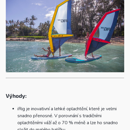
Výhody:
iRig je inovativní a lehké oplachtění, které je velmi
snadno přenosné. V porovnání s tradičními
oplachtěními váží až o 70 % méně a lze ho snadno
složit do malého balíčku.