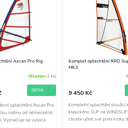
chtění Ascan Pro Rig
Komplet oplachtění RRD Sup
MK3
Skladem
(1 ks)
Průměrné
hodnocení
produktu
DETAIL
č
9 450 Kč
je
4,7
z
Kompletní oplachtění sloužící
derní oplachtění Ascan Pro
5
klasického SUP na WINDSUP.
elou rodinu od německého
hvězdiček.
chcete učinit své první kroky 
. Vyznačuje se vysoce
windsurfing, nebo si jen chcete
racováním, moderním