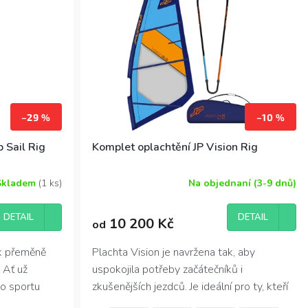
–29 %
–10 %
 Sail Rig
Komplet oplachtění JP Vision Rig
Skladem
(1 ks)
Na objednaní (3-9 dnů)
DETAIL
DETAIL
10 200 Kč
od
 k přeměně
Plachta Vision je navržena tak, aby
 Ať už
uspokojila potřeby začátečníků i
do sportu
zkušenějších jezdců. Je ideální pro ty, kteří
 užít více
se chtějí naučit základy windsurfingu nebo