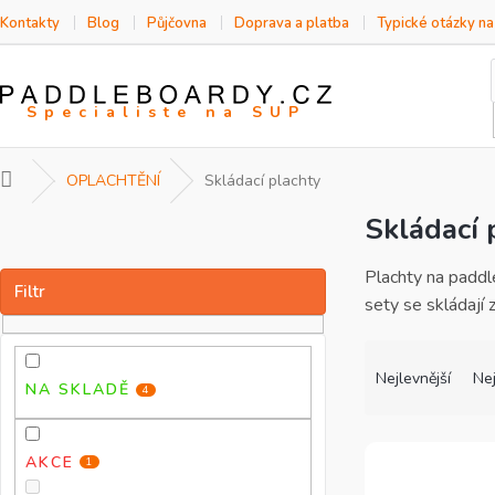
Přejít
Kontakty
Blog
Půjčovna
Doprava a platba
Typické otázky n
na
EVÍTE JAKÝ VYBRAT PADDLEBOARD?
obsah
Poradíme vám!»
Domů
OPLACHTĚNÍ
Skládací plachty
Skládací 
P
o
s
Plachty na paddl
t
sety se skládají 
r
a
Ř
V
n
a
ý
Nejlevnější
Nej
NA SKLADĚ
4
n
z
p
í
e
i
p
n
s
AKCE
1
a
í
p
n