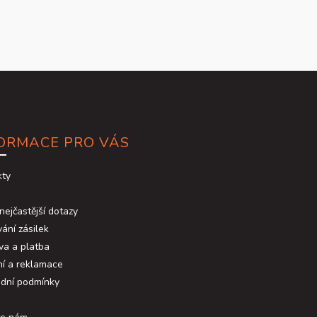
ORMACE PRO VÁS
kty
nejčastější dotazy
ání zásilek
va a platba
ní a reklamace
dní podmínky