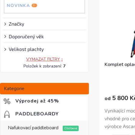
p
r
e
NOVINKA
0
r
o
l
o
d
d
u
Značky
u
k
k
t
Doporučený věk
t
ů
ů
Velikost plachty
?
VYMAZAT FILTRY
Komplet opla
Položek k zobrazení:
7
Průměrné
Přeskočit
hodnocení
Kategorie
kategorie
produktu
5 800 K
od
je
Výprodej až 45%
4,8
z
Vynikající mo
PADDLEBOARDY
5
vhodné pro c
hvězdiček.
výrobce Ascan
Nafukovací paddleboard
kvalitním zp