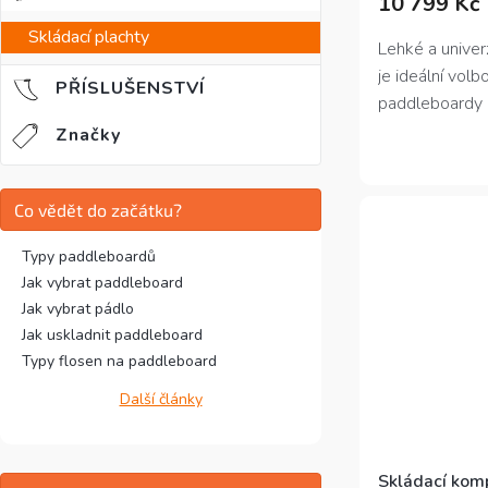
10 799 Kč
Skládací plachty
Lehké a univer
je ideální volb
PŘÍSLUŠENSTVÍ
paddleboardy i
pro začínající 
Značky
k dispozici jak
obsahuje vše p
Co vědět do začátku?
Typy paddleboardů
Jak vybrat paddleboard
Jak vybrat pádlo
Jak uskladnit paddleboard
Typy flosen na paddleboard
Další články
Skládací komp