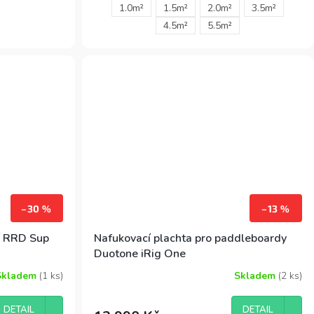
1.0m²
1.5m²
2.0m²
3.5m²
 ta správná
zdokonalit svou techniku. Její univerzálnost
4.5m²
5.5m²
a snadná manipulace zajišťují, že se na ní
budete cítit pohodlně ve všech
podmínkách.
–30 %
–13 %
í RRD Sup
Nafukovací plachta pro paddleboardy
Duotone iRig One
Skladem
(1 ks)
Skladem
(2 ks)
DETAIL
DETAIL