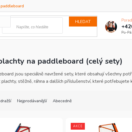
a paddleboard
Porad
HLEDAT
+42
plachty na paddleboard (celý sety)
eboard jsou speciálně navržené sety, které obsahují všechny pot
z plachty, stěžně, ráhna a dalších příslušenství, které potřebujete
dražší
Nejprodávanější
Abecedně
AKCE