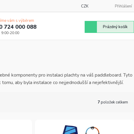
CZK
Přihlášení
íme vám s výběrem
0 724 000 088
Nákupní
Prázdný košík
košík
řebné komponenty pro instalaci plachty na váš paddleboard. Tyto
 k tomu, aby byla instalace co nejjednodušší a nejefektivnější.
7
položek celkem