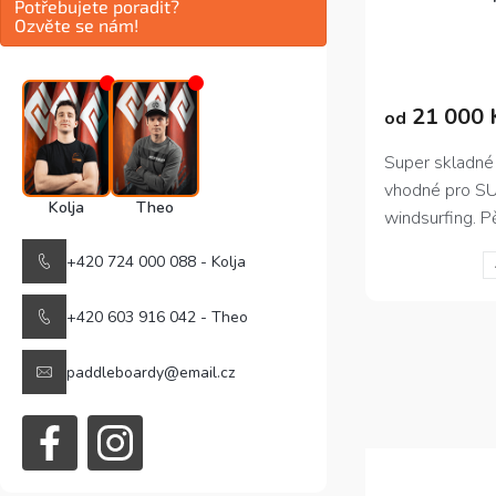
Potřebujete poradit?
Ozvěte se nám!
Průměrné
hodnocení
produktu
21 000 
od
je
4,4
z
Super skladné
5
vhodné pro SU
hvězdiček.
Kolja
Theo
windsurfing. Pě
ráhno umožňuj
+420 724 000 088 - Kolja
malého bagu 
definitivně tak
+420 603 916 042 - Theo
problémy. Pře
plachty pro ma
paddleboardy@email.cz
trvanlivost, kv
oplachtění.