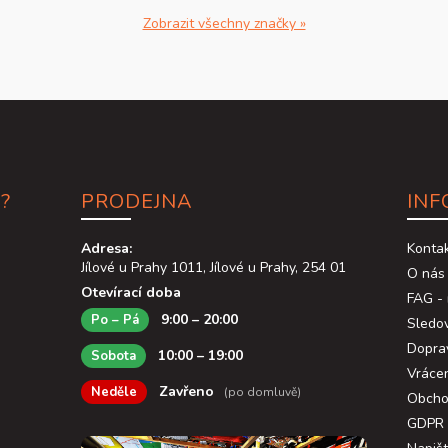
Zobrazit všechny značky »
?
PRODEJNA
INF
Adresa:
Konta
Jílové u Prahy 1011, Jílové u Prahy, 254 01
O nás
Otevírací doba
FAG - 
9:00 – 20:00
Po – Pá
Sledov
Dopra
10:00 – 19:00
Sobota
Vráce
Zavřeno
Neděle
(po domluvě)
Obcho
GDPR