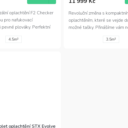
11 999 Kč
je
4,8
z
zální oplachtění F2 Checker
Revoluční změna s kompaktní
5
ou pro nafukovací
oplachtěním, které se vejde d
hvězdiček.
 pevné plováky. Perfektní
možné tašky. Přinášíme vám n
jezdce, toto oplachtění je nyní
způsob, jak si vyzkoušet své p
4.5m²
3.5m²
o kompletní balení, které
windsurfingu. Vezměte si dva
otřebné, včetně kloubu.
kamkoliv s sebou a užívejte si
kdekoliv.
let oplachtění STX Evolve