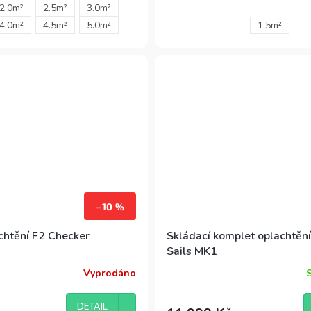
2.0m²
2.5m²
3.0m²
zábavy na vodě, SupSail Rig je
m a lehkostí. A co víc -
4.0m²
4.5m²
5.0m²
1.5m²
volba.
měr cena/výkon. Oplachtění
 spír dle velikosti.
–10 %
chtění F2 Checker
Skládací komplet oplachtěn
Sails MK1
Vyprodáno
Průměrné
hodnocení
produktu
DETAIL