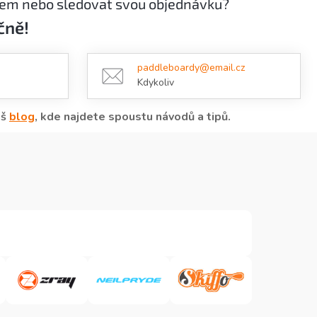
rem nebo sledovat svou objednávku?
čně!
paddleboardy@email.cz
Kdykoliv
áš
blog
, kde najdete spoustu návodů a tipů.