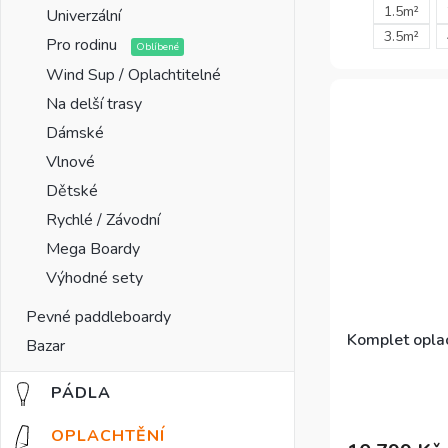
1.5m²
Univerzální
funkčním tvare
3.5m²
Pro rodinu
vynikající po
Wind Sup / Oplachtitelné
se liší počtem
Na delší trasy
Dámské
Vlnové
Dětské
Rychlé / Závodní
Mega Boardy
Výhodné sety
Pevné paddleboardy
Komplet opla
Bazar
PÁDLA
OPLACHTĚNÍ