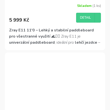
Skladem
(1 ks)
Průměrné
hodnocení
produktu
DETAIL
5 999 Kč
je
3,7
z
Zray E11 11'0 – Lehký a stabilní paddleboard
5
pro všestranné využití
🌊🏄‍♀️ Zray E11 je
hvězdiček.
univerzální paddleboard
, ideální pro
lehčí jezdce
–
děti, juniory a ženy.
Délka 335 cm a šířka 81 cm
zajišťují
stabilitu i plynulý skluz
, zatímco
snížená
výška 12 cm
pomáhá udržet nízké těžiště.
Včetně
kajakové sedačky a pádla
pro maximální variabilitu!