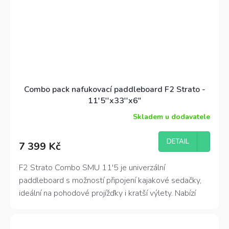
Combo pack nafukovací paddleboard F2 Strato -
11'5''x33''x6"
Skladem u dodavatele
Průměrné
hodnocení
produktu
DETAIL
7 399 Kč
je
4,3
z
F2 Strato Combo SMU 11'5 je univerzální
5
paddleboard s možností připojení kajakové sedačky,
hvězdiček.
ideální na pohodové projížďky i kratší výlety. Nabízí
skvělou stabilitu, komfortní výbavu a balení včetně
pádla i sedačky.