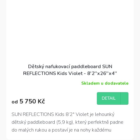
Dětský nafukovací paddleboard SUN
REFLECTIONS Kids Violet - 8'2''x26''x4''
Skladem u dodavatele
Průměrné
hodnocení
produktu
DETAIL
5 750 Kč
od
je
5,0
z
SUN REFLECTIONS Kids 8’2″ Violet je lehounký
5
dětský paddleboard (5,9 kg), který perfektně padne
hvězdiček.
do malých rukou a postaví je na nohy každému
dobrodruhovi od 5 do 12 let. 🏄‍♂️