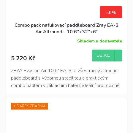
–5 %
Combo pack nafukovací paddleboard Zray EA-3
Air Allround - 10'6''x32''x6"
Skladem u dodavatele
DETAIL
5 220 Kč
ZRAY Evasion Air 10′6″ EA-3 je všestranný allround
paddleboard s výbornou stabilitou a praktickým
combo pádlem v základním balení, ideální pro rodinné
výlety i sportovní hraní na vodě
+ DÁREK ZDARMA