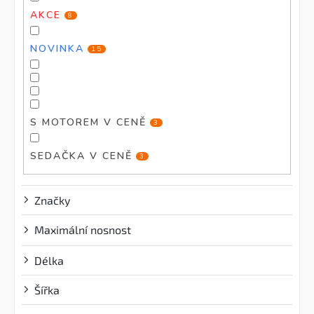
ů
AKCE
8
NOVINKA
15
S MOTOREM V CENĚ
3
SEDAČKA V CENĚ
3
Značky
Maximální nosnost
?
Délka
Šířka