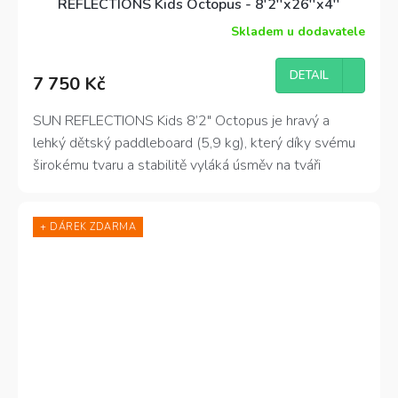
REFLECTIONS Kids Octopus - 8'2''x26''x4''
Skladem u dodavatele
DETAIL
7 750 Kč
SUN REFLECTIONS Kids 8’2″ Octopus je hravý a
lehký dětský paddleboard (5,9 kg), který díky svému
širokému tvaru a stabilitě vyláká úsměv na tváři
každému malému dobrodruhovi. 🐙
+ DÁREK ZDARMA