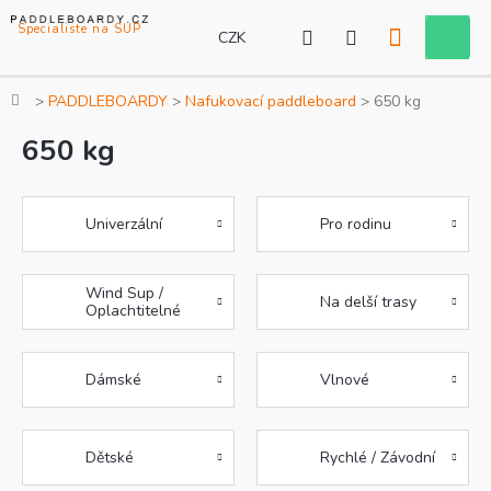
Přejít
na
CZK
Nákupní
obsah
košík
Domů
PADDLEBOARDY
Nafukovací paddleboard
650 kg
650 kg
Univerzální
Pro rodinu
Wind Sup /
Na delší trasy
Oplachtitelné
Dámské
Vlnové
Dětské
Rychlé / Závodní