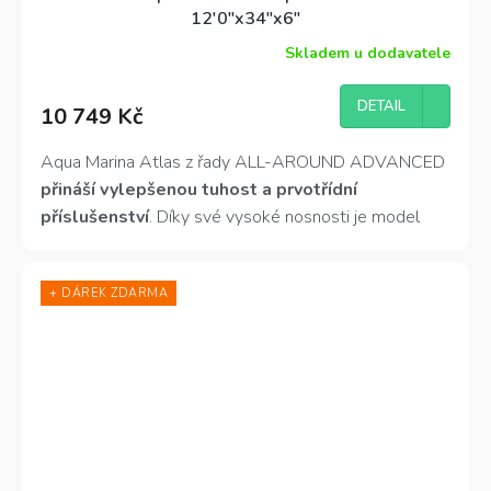
12'0"x34"x6"
Skladem u dodavatele
Průměrné
hodnocení
produktu
DETAIL
10 749 Kč
je
4,3
z
Aqua Marina Atlas z řady ALL-AROUND ADVANCED
5
přináší vylepšenou tuhost a prvotřídní
hvězdiček.
příslušenství
. Díky své vysoké nosnosti je model
Atlas
ideální pro velké a těžké jezdce
,
a dokonce
i pro rodiny
, které si chtějí užívat zábavu společně.
+ DÁREK ZDARMA
Atlas je snadno ovladatelný a poskytuje vynikající
stabilitu. Nosnost 180 kg.