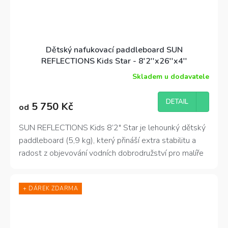
Dětský nafukovací paddleboard SUN
REFLECTIONS Kids Star - 8'2''x26''x4''
Skladem u dodavatele
DETAIL
5 750 Kč
od
SUN REFLECTIONS Kids 8’2″ Star je lehounký dětský
paddleboard (5,9 kg), který přináší extra stabilitu a
radost z objevování vodních dobrodružství pro malíře
od 5 do 12 let. 🌟
+ DÁREK ZDARMA