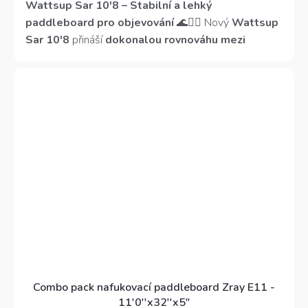
z
Wattsup Sar 10'8 – Stabilní a lehký
5
paddleboard pro objevování
🌊🏄‍♂️ Nový
Wattsup
hvězdiček.
Sar 10'8
přináší
dokonalou rovnováhu mezi
stabilitou, ovladatelností a pohodlím
. Díky
šířce
84 cm a protiskluzové EVA podložce
poskytuje
vynikající stabilitu
, ideální pro
začátečníky i
zkušenější jezdce
.
Lehká konstrukce a
ergonomická madla
zajišťují
snadný transport
,
zatímco
skvělá manévrovatelnost
umožňuje
plynulou jízdu na řekách, kanálech i moři
.
Combo pack nafukovací paddleboard Zray E11 -
11'0''x32''x5"