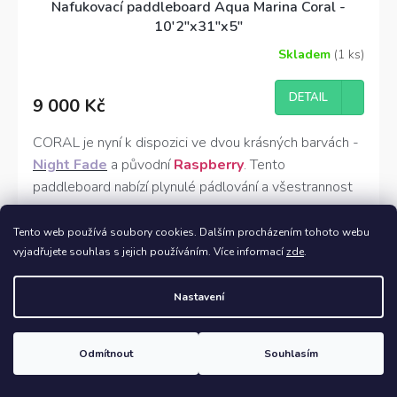
Nafukovací paddleboard Aqua Marina Coral -
10'2"x31"x5"
Skladem
(1 ks)
Průměrné
hodnocení
produktu
DETAIL
9 000 Kč
je
5,0
z
CORAL je nyní k dispozici ve dvou krásných barvách -
5
Night Fade
a původní
Raspberry
. Tento
hvězdiček.
paddleboard nabízí plynulé pádlování a všestrannost
pro různé druhy vod od klidných až po menší vlny.
Tento výkonný paddleboard je lehký, ale zároveň
Tento web používá soubory cookies. Dalším procházením tohoto webu
+ DÁREK ZDARMA
nabízí skvělou tuhost.
vyjadřujete souhlas s jejich používáním. Více informací
zde
.
Nastavení
Odmítnout
Souhlasím