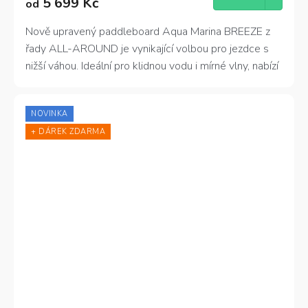
5 699 Kč
od
je
4,7
z
Nově upravený paddleboard Aqua Marina BREEZE z
5
řady ALL-AROUND je vynikající volbou pro jezdce s
hvězdiček.
nižší váhou. Ideální pro klidnou vodu i mírné vlny, nabízí
skvělou ovladatelnost a stabilní jízdu. Tento plovák je
navržen tak, aby poskytoval příjemné a bezpečné
NOVINKA
veslování na vodě pro každého uživatele. Nosnost
+ DÁREK ZDARMA
100kg.