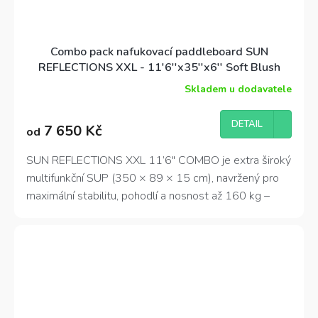
Combo pack nafukovací paddleboard SUN
REFLECTIONS XXL - 11'6''x35''x6'' Soft Blush
Skladem u dodavatele
DETAIL
7 650 Kč
od
SUN REFLECTIONS XXL 11’6″ COMBO je extra široký
multifunkční SUP (350 × 89 × 15 cm), navržený pro
maximální stabilitu, pohodlí a nosnost až 160 kg –
ideální pro rodinné výlety, jízdu ve dvou nebo cvičení
jógy na vodě.