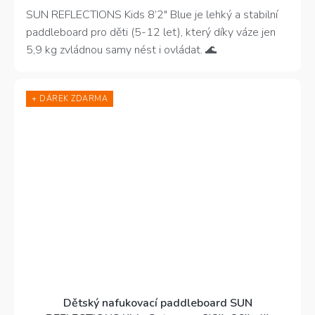
z
SUN REFLECTIONS Kids 8’2″ Blue je lehký a stabilní
5
paddleboard pro děti (5-12 let), který díky váze jen
hvězdiček.
5,9 kg zvládnou samy nést i ovládat. 🌊
+ DÁREK ZDARMA
Dětský nafukovací paddleboard SUN