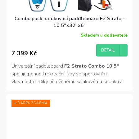
Combo pack nafukovací paddleboard F2 Strato -
10'5''x32''x6"
Skladem u dodavatele
Průměrné
hodnocení
produktu
DETAIL
7 399 Kč
je
4,3
z
Univerzální paddleboard
F2 Strato Combo 10'5"
5
spojuje pohodlí rekreační jízdy se sportovními
hvězdiček.
vlastnostmi. Díky přiloženému kajakovému sedáku a
pádlu nabízí i pohodlnou variantu jízdy v sedě. Skvělý
parťák na výlety i relax u vody.
+ DÁREK ZDARMA