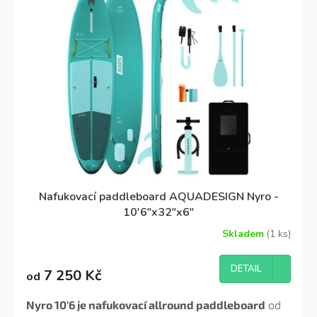
Nafukovací paddleboard AQUADESIGN Nyro -
10'6"x32"x6"
Skladem
(1 ks)
Průměrné
hodnocení
produktu
DETAIL
7 250 Kč
od
je
5,0
z
Nyro 10'6 je nafukovací allround paddleboard
od
5