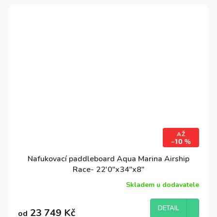
AŽ
–10 %
Nafukovací paddleboard Aqua Marina Airship
Race- 22'0"x34"x8"
Skladem u dodavatele
Průměrné
hodnocení
produktu
DETAIL
23 749 Kč
od
je