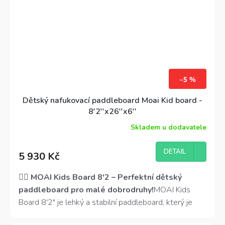
–5 %
Dětský nafukovací paddleboard Moai Kid board -
8'2''x26''x6''
Skladem u dodavatele
DETAIL
5 930 Kč
🏄‍♂️
MOAI Kids Board 8'2 – Perfektní dětský
paddleboard pro malé dobrodruhy!
MOAI Kids
Board 8'2" je lehký a stabilní paddleboard, který je
ideální pro
mladé jezdce
do 60 kg. Díky
poutavému