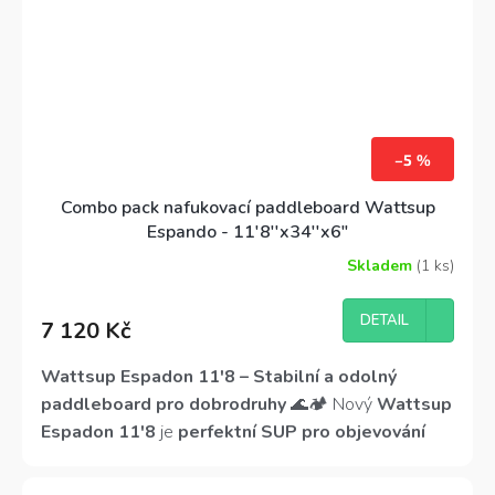
–5 %
Combo pack nafukovací paddleboard Wattsup
Espando - 11'8''x34''x6"
Skladem
(1 ks)
Průměrné
hodnocení
produktu
DETAIL
7 120 Kč
je
4,6
z
Wattsup Espadon 11'8 – Stabilní a odolný
5
paddleboard pro dobrodruhy
🌊🏕️ Nový
Wattsup
hvězdiček.
Espadon 11'8
je
perfektní SUP pro objevování
nových míst
. Díky
délce 356 cm, nosnosti 165 kg
a touringovému designu
nabízí
hladký skluz,