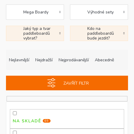
Mega Boardy
Výhodné sety
Jaký typ a tvar
Kdo na
paddleboardů
paddleboardů
vybrat?
bude jezdit?
Ř
V
a
ý
Nejlevnější
Nejdražší
Nejprodávanější
Abecedně
z
p
e
i
n
s
ZAVŘÍT FILTR
í
p
p
r
r
o
o
d
d
u
u
k
NA SKLADĚ
69
k
t
t
ů