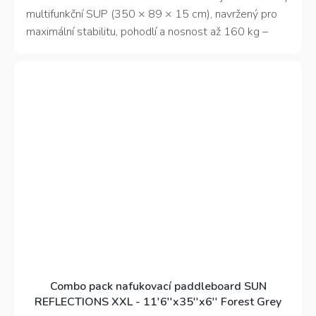
multifunkční SUP (350 × 89 × 15 cm), navržený pro
maximální stabilitu, pohodlí a nosnost až 160 kg –
ideální pro rodinné výlety, jízdu ve dvou nebo cvičení
jógy na vodě.
Combo pack nafukovací paddleboard SUN
REFLECTIONS XXL - 11'6''x35''x6'' Forest Grey