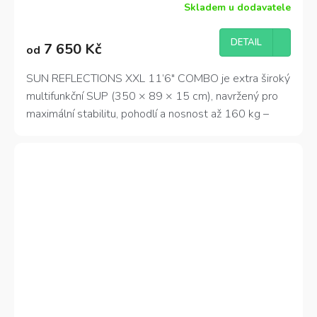
Skladem u dodavatele
Průměrné
hodnocení
produktu
DETAIL
7 650 Kč
od
je
3,2
z
SUN REFLECTIONS XXL 11’6″ COMBO je extra široký
5
multifunkční SUP (350 × 89 × 15 cm), navržený pro
hvězdiček.
maximální stabilitu, pohodlí a nosnost až 160 kg –
ideální pro rodinné výlety, jízdu ve dvou nebo cvičení
jógy na vodě.