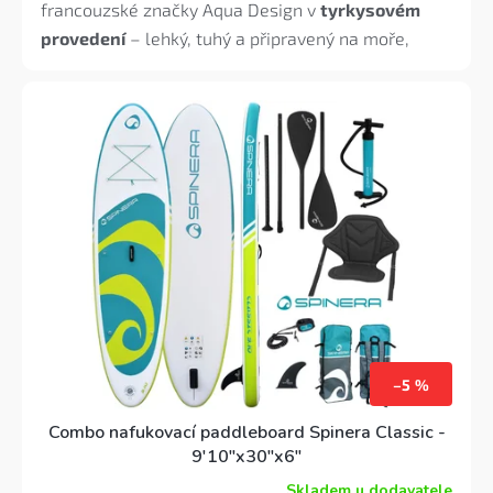
francouzské značky Aqua Design v
tyrkysovém
hvězdiček.
provedení
– lehký, tuhý a připravený na moře,
jezero i řeku. Ideální pro začátečníky i mírně
pokročilé do
135 kg
.
Set obsahuje
padlo Hexo 3-
dílné, pumpu HP, batoh, leash, kit flosny (2+1) a
opravnou sadu.
–5 %
Combo nafukovací paddleboard Spinera Classic -
9'10"x30"x6"
Skladem u dodavatele