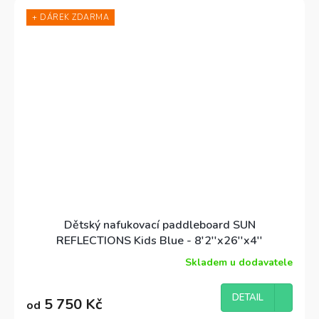
designu
, snadné ovladatelnosti a nízké váze si děti
+ DÁREK ZDARMA
užijí spoustu zábavy na vodě.
Single Layer Drop-
Stitch konstrukce
zajišťuje skvělou tuhost a snadnou
manipulaci jak na břehu, tak na vodě.
Dětský nafukovací paddleboard SUN
REFLECTIONS Kids Blue - 8'2''x26''x4''
Skladem u dodavatele
Průměrné
hodnocení
produktu
DETAIL
5 750 Kč
od
je
5,0