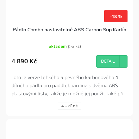
–18 %
Pádlo Combo nastavitelné ABS Carbon Sup Karlín
Skladem
(>5 ks)
Průměrné
hodnocení
4 890 Kč
produktu
DETAIL
je
4,6
Toto je verze lehkého a pevného karbonového 4
z
5
dílného pádla pro paddleboarding s dvěma ABS
hvězdiček.
plastovými listy, takže je možné jej použít také při
jízdě v sedě jako na kajaku. Toto pádlo je ideální pro
4 - dílné
všechny nadšené vodáky, kteří potřebují pádlo s
nízkou hmotností pro pokročilé používání či
závodění, sjíždění vln nebo třeba cestovní
všestrannost.