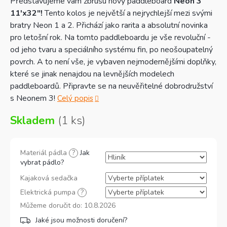
Představujeme vám zbrusu nový paddleboard
Neon 3
11'x32"!
Tento kolos je největší a nejrychlejší mezi svými
bratry Neon 1 a 2. Přichází jako rarita a absolutní novinka
pro letošní rok. Na tomto paddleboardu je vše revoluční -
od jeho tvaru a speciálního systému fin, po neošoupatelný
povrch. A to není vše, je vybaven nejmodernějšími doplňky,
které se jinak nenajdou na levnějších modelech
paddleboardů. Připravte se na neuvěřitelné dobrodružství
s Neonem 3!
Celý popis
Skladem
(1 ks)
Materiál pádla
?
Jak
vybrat pádlo?
Kajaková sedačka
Elektrická pumpa
?
Můžeme doručit do:
10.8.2026