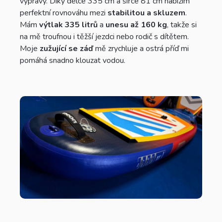
výpravy. Díky délce 335 cm a šířce 81 cm nabízím
perfektní rovnováhu mezi
stabilitou a skluzem
.
Mám
výtlak 335 litrů
a
unesu až 160 kg
, takže si
na mě troufnou i těžší jezdci nebo rodič s dítětem.
Moje
zužující se záď
mě zrychluje a ostrá příď mi
pomáhá snadno klouzat vodou.