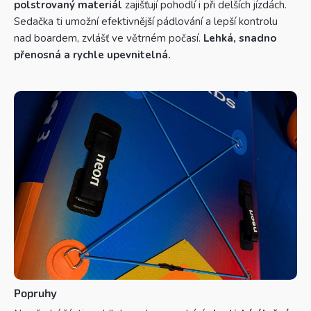
polstrovaný materiál
zajišťují pohodlí i při delších jízdách.
Sedačka ti umožní efektivnější pádlování a lepší kontrolu
nad boardem, zvlášť ve větrném počasí.
Lehká, snadno
přenosná a rychle upevnitelná.
Popruhy