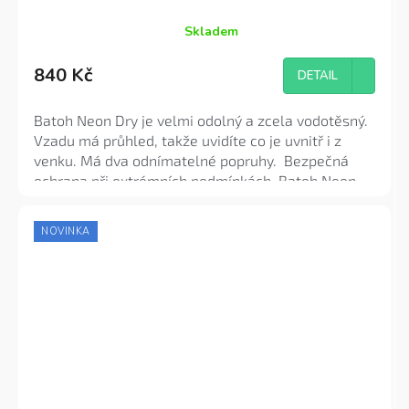
Skladem
Průměrné
hodnocení
840 Kč
produktu
DETAIL
je
4,4
Batoh Neon Dry je velmi odolný a zcela vodotěsný.
z
Vzadu má průhled, takže uvidíte co je uvnitř i z
5
venku. Má dva odnímatelné popruhy. Bezpečná
hvězdiček.
ochrana při extrémních podmínkách. Batoh Neon
Dry je pro všechny vodní sporty a další outdoorové
aktivity skvělou volbou! Praktické a snadno
NOVINKA
použitelné zavírání rolováním.
Dry bag Neon má
objem 15 litrů
, je vyroben z PVC.