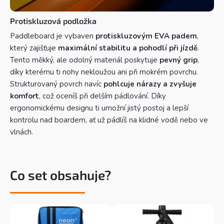
Protiskluzová podložka
Paddleboard je vybaven
protiskluzovým EVA padem
,
který zajišťuje
maximální stabilitu a pohodlí při jízdě
.
Tento měkký, ale odolný materiál poskytuje
pevný grip
,
díky kterému ti nohy nekloužou ani při mokrém povrchu.
Strukturovaný povrch navíc
pohlcuje nárazy a zvyšuje
komfort
, což oceníš při delším pádlování. Díky
ergonomickému designu ti umožní jistý postoj a lepší
kontrolu nad boardem, ať už pádlíš na klidné vodě nebo ve
vlnách.
Co set obsahuje?