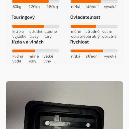
60kg
120kg
180kg
nízká
střední
vysoká
Touringový
Ovladatelnost
krátké
střední
dlouhé
méně
středně
velmi
vyjížďky
trasy
túry
obratný
obratný
obratný
Jízda ve vlnách
Rychlost
klidná
mírné
velké
nízká
střední
vysoká
voda
vlny
vlny