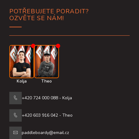
Z
POTŘEBUJETE PORADIT?
á
OZVĚTE SE NÁM!
p
a
t
í
Kolja
Theo
+420 724 000 088 - Kolja
+420 603 916 042 - Theo
paddleboardy@email.cz