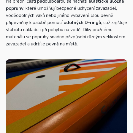
Na přední části paddleboardu se nachází
elastické úložné
popruhy
, které umožňují bezpečné uchycení zavazadel,
voděodolných vaků nebo jiného vybavení. Jsou pevně
připevněny k palubě pomocí
odolných D-ringů
, což zajišťuje
stabilitu nákladu i při pohybu na vodě. Díky pružnému
materiálu se popruhy snadno přizpůsobí různým velikostem
zavazadel a udrží je pevně na místě.