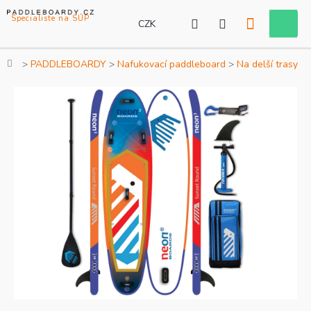
Přejít
na
CZK
Nákupní
obsah
košík
Domů
PADDLEBOARDY
Nafukovací paddleboard
Na delší trasy