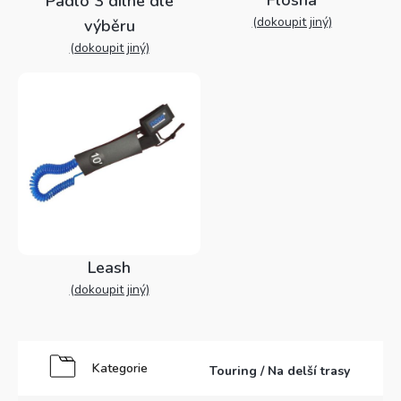
Pádlo 3 dílné dle
(dokoupit jiný)
výběru
(dokoupit jiný)
Leash
(dokoupit jiný)
Kategorie
Touring / Na delší trasy