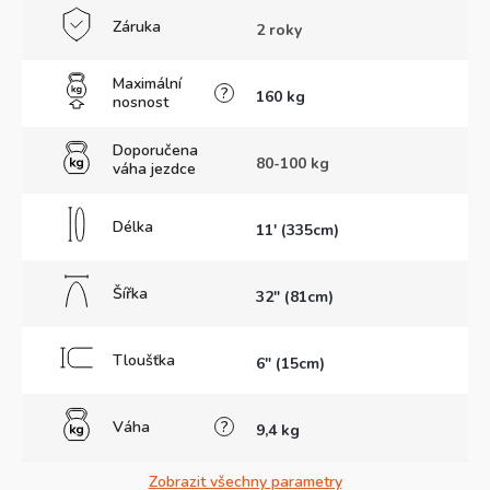
Záruka
2 roky
Maximální
?
160 kg
nosnost
Doporučena
80-100 kg
váha jezdce
Délka
11' (335cm)
Šířka
32" (81cm)
Tloušťka
6" (15cm)
Váha
?
9,4 kg
Zobrazit všechny parametry