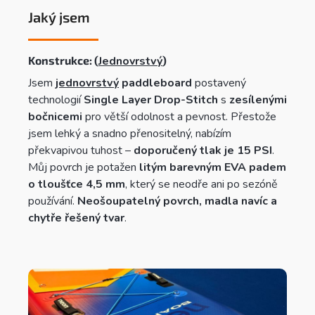
Jaký jsem
Konstrukce: (
Jednovrstvý
)
Jsem
jednovrstvý
paddleboard
postavený
technologií
Single Layer Drop-Stitch
s
zesílenými
bočnicemi
pro větší odolnost a pevnost. Přestože
jsem lehký a snadno přenositelný, nabízím
překvapivou tuhost –
doporučený tlak je 15 PSI
.
Můj povrch je potažen
litým barevným EVA padem
o tloušťce 4,5 mm
, který se neodře ani po sezóně
používání.
Neošoupatelný povrch, madla navíc a
chytře řešený tvar
.