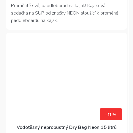
4,2
Proměntě svůj paddleborad na kajak! Kajaková
z
sedačka na SUP od značky NEON sloužící k proměně
5
hvězdiček.
paddleboardu na kajak.
–11 %
Vodotěsný nepropustný Dry Bag Neon 15 litrů