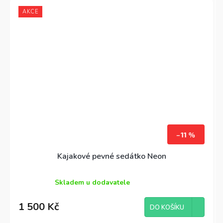
AKCE
–11 %
Kajakové pevné sedátko Neon
Skladem u dodavatele
Průměrné
hodnocení
1 500 Kč
produktu
DO KOŠÍKU
je