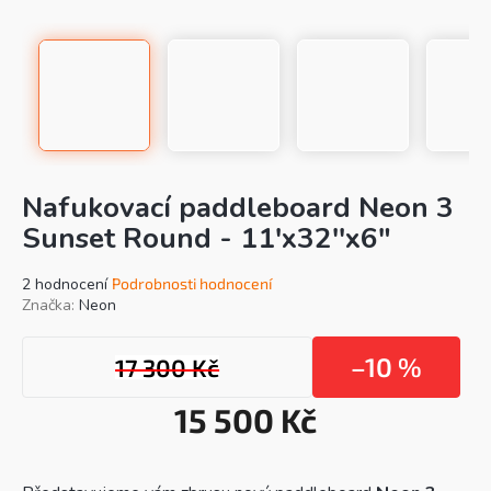
Nafukovací paddleboard Neon 3
Sunset Round - 11'x32''x6"
Průměrné
2 hodnocení
Podrobnosti hodnocení
hodnocení
Značka:
Neon
produktu
je
–10 %
17 300 Kč
4,5
z
5
15 500 Kč
hvězdiček.
Mě
cen