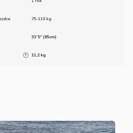
1 rok
ezdce
75-110 kg
33´5" (85cm)
11,2 kg
?