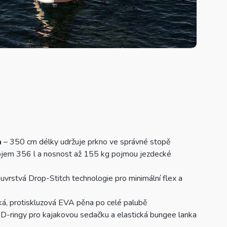
a
– 350 cm délky udržuje prkno ve správné stopě
jem 356 l a nosnost až 155 kg pojmou jezdecké
uvrstvá Drop-Stitch technologie pro minimální flex a
á, protiskluzová EVA pěna po celé palubě
D-ringy pro kajakovou sedačku a elastická bungee lanka