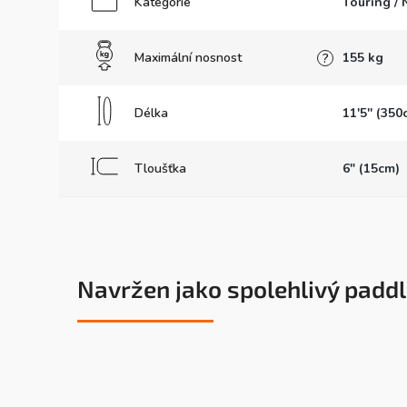
Kategorie
Touring / 
Maximální nosnost
155 kg
?
Délka
11'5'' (350
Tloušťka
6" (15cm)
Navržen jako spolehlivý padd