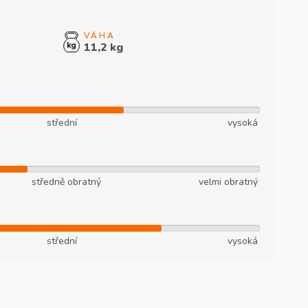
11,2 kg
střední
vysoká
středně obratný
velmi obratný
střední
vysoká