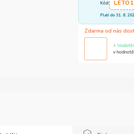
LETO1
Kód:
Platí do 31. 8. 20
Zdarma od nás dos
+ Vodotěs
v hodnotě