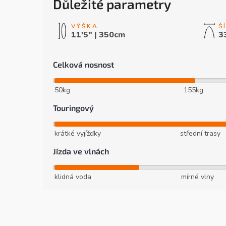
Důležité parametry
11'5" | 350cm
3
Celková nosnost
50kg
155kg
Touringový
krátké vyjížďky
střední trasy
Jízda ve vlnách
klidná voda
mírné vlny