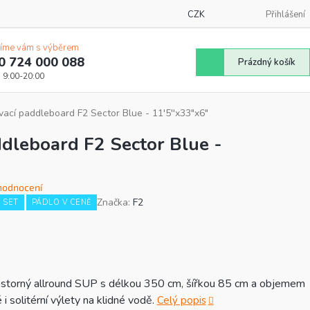
CZK
Přihlášení
íme vám s výběrem
0 724 000 088
Nákupní
Prázdný košík
košík
ací paddleboard F2 Sector Blue - 11'5''x33"x6"
dleboard F2 Sector Blue -
hodnocení
Značka:
F2
 SET
PÁDLO V CENĚ
á
ostorný allround SUP s délkou 350 cm, šířkou 85 cm a objemem
 i solitérní výlety na klidné vodě.
Celý popis