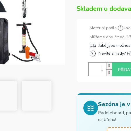
Skladem u dodava
Materiál pádla
?
Jak
Můžeme doručit do:
13
Nevíte si rady? P
PŘIDA
Sezóna je v
Paddleboard, pád
na břehu!