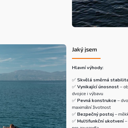
Jaký jsem
Hlavní výhody:
✅
Skvělá směrná stabilit
✅
Vynikající únosnost
– ob
dvojice i výbavu
✅
Pevná konstrukce
– dvo
maximální životnost
✅
Bezpečný postoj
– měkk
✅
Multifunkční ukotvení
– 