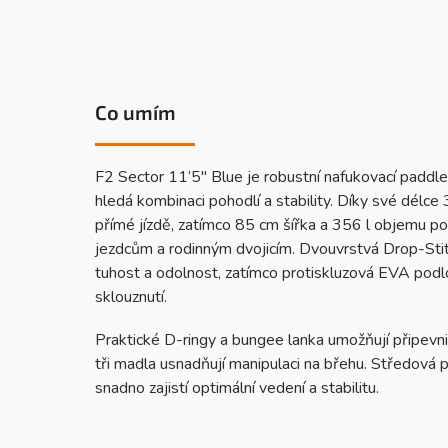
Co umím
F2 Sector 11’5″ Blue je robustní nafukovací paddl
hledá kombinaci pohodlí a stability. Díky své délce
přímé jízdě, zatímco 85 cm šířka a 356 l objemu po
jezdcům a rodinným dvojicím. Dvouvrstvá Drop-Sti
tuhost a odolnost, zatímco protiskluzová EVA podlo
sklouznutí.
Praktické D-ringy a bungee lanka umožňují připevni
tři madla usnadňují manipulaci na břehu. Středová 
snadno zajistí optimální vedení a stabilitu.