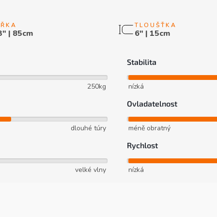
3" | 85cm
6" | 15cm
Stabilita
250kg
nízká
Ovladatelnost
dlouhé túry
méně obratný
Rychlost
velké vlny
nízká