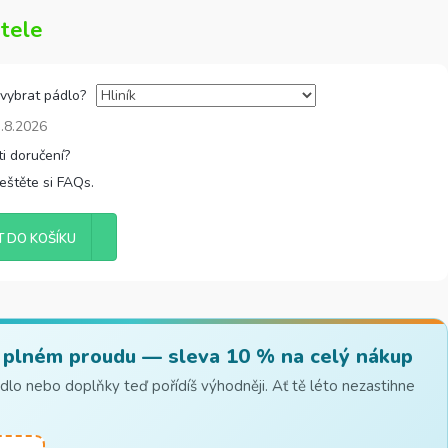
tele
 vybrat pádlo?
.8.2026
řeštěte si FAQs.
T DO KOŠÍKU
 plném proudu — sleva 10 % na celý nákup
lo nebo doplňky teď pořídíš výhodněji. Ať tě léto nezastihne