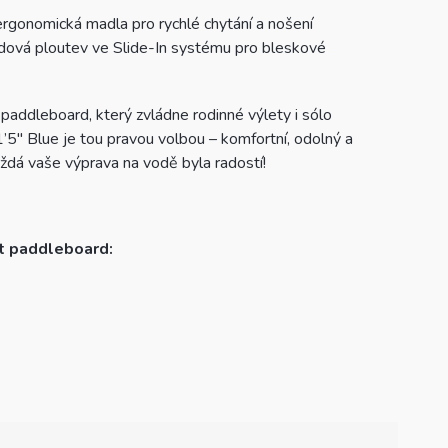
 ergonomická madla pro rychlé chytání a nošení
dová ploutev ve Slide-In systému pro bleskové
 paddleboard, který zvládne rodinné výlety i sólo
’5″ Blue je tou pravou volbou – komfortní, odolný a
dá vaše výprava na vodě byla radostí!
at paddleboard: