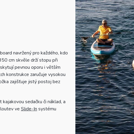
eboard navržený pro každého, kdo
 350 cm skvěle drží stopu při
skytují pevnou oporu i větším
tch konstrukce zaručuje vysokou
žka zajišťuje jistý postoj bez
t kajakovou sedačku či náklad, a
ploutev ve
Slide-In
systému