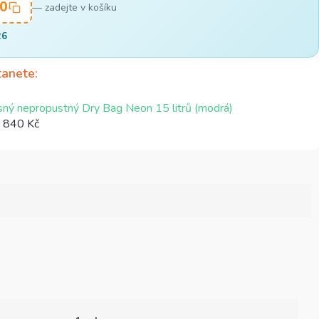
0
— zadejte v košíku
26
tanete
ný nepropustný Dry Bag Neon 15 litrů (modrá)
 840 Kč