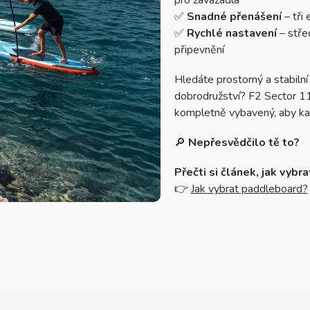
pro zavazadla
✅
Snadné přenášení
– tři
✅
Rychlé nastavení
– stře
připevnění
Hledáte prostorný a stabilní
dobrodružství? F2 Sector 11
kompletně vybavený, aby kaž
🔎
Nepřesvědčilo tě to?
Přečti si článek, jak vybr
👉
Jak vybrat paddleboard?