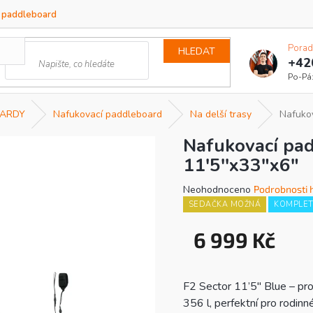
a paddleboard
Porad
HLEDAT
+42
ARDY
Nafukovací paddleboard
Na delší trasy
Nafukov
Nafukovací pad
11'5''x33"x6"
Průměrné
Neohodnoceno
Podrobnosti 
hodnocení
SEDAČKA MOŽNÁ
KOMPLET
produktu
je
6 999 Kč
0,0
Měrn
z
cena:
5
hvězdiček.
F2 Sector 11’5″ Blue – pr
356 l, perfektní pro rodinné