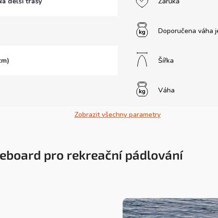
Na delší trasy
Záruka
Doporučena váha j
cm)
Šířka
Váha
Zobrazit všechny parametry
leboard pro rekreační pádlování