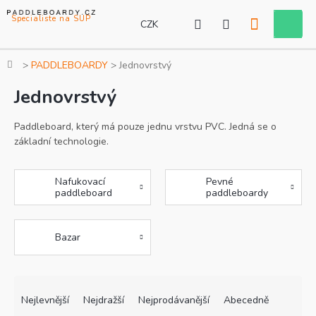
Přejít
na
CZK
Nákupní
obsah
košík
Domů
PADDLEBOARDY
Jednovrstvý
Jednovrstvý
Paddleboard, který má pouze jednu vrstvu
PVC
. Jedná se o
základní technologie.
Nafukovací
Pevné
paddleboard
paddleboardy
Bazar
Ř
V
a
ý
Nejlevnější
Nejdražší
Nejprodávanější
Abecedně
z
p