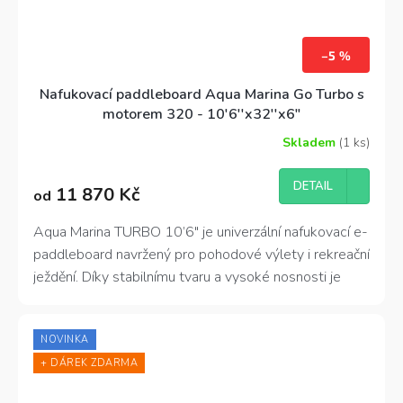
–5 %
Nafukovací paddleboard Aqua Marina Go Turbo s
motorem 320 - 10'6''x32''x6"
Skladem
(1 ks)
Průměrné
hodnocení
produktu
DETAIL
11 870 Kč
od
je
5,0
z
Aqua Marina TURBO 10’6″ je univerzální nafukovací e-
5
paddleboard navržený pro pohodové výlety i rekreační
hvězdiček.
ježdění. Díky stabilnímu tvaru a vysoké nosnosti je
ideální pro solo jízdu i výlety s dítětem nebo psem.
Patří do nové řady Aqua Marina a kombinuje klasické
NOVINKA
pádlování s možností motorového pohonu – bez ztráty
+ DÁREK ZDARMA
ovladatelnosti nebo komfortu. Je to moderní SUP,
který nabízí víc možností, víc zábavy a víc volnosti na