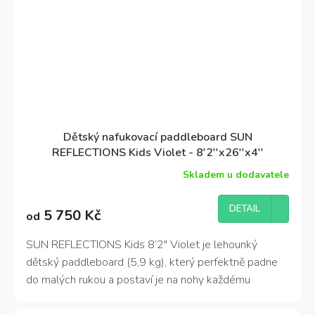
Dětský nafukovací paddleboard SUN
REFLECTIONS Kids Violet - 8'2''x26''x4''
Skladem u dodavatele
Průměrné
hodnocení
produktu
DETAIL
5 750 Kč
od
je
5,0
z
SUN REFLECTIONS Kids 8’2″ Violet je lehounký
5
dětský paddleboard (5,9 kg), který perfektně padne
hvězdiček.
do malých rukou a postaví je na nohy každému
dobrodruhovi od 5 do 12 let. 🏄‍♂️