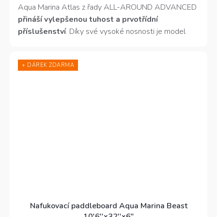
z
Aqua Marina Atlas z řady ALL-AROUND ADVANCED
5
přináší vylepšenou tuhost a prvotřídní
hvězdiček.
příslušenství
. Díky své vysoké nosnosti je model
Atlas
ideální pro velké a těžké jezdce
,
a dokonce
i pro rodiny
, které si chtějí užívat zábavu společně.
+ DÁREK ZDARMA
Atlas je snadno ovladatelný a poskytuje vynikající
stabilitu. Nosnost 180 kg.
Nafukovací paddleboard Aqua Marina Beast
10'6''x32''x6"