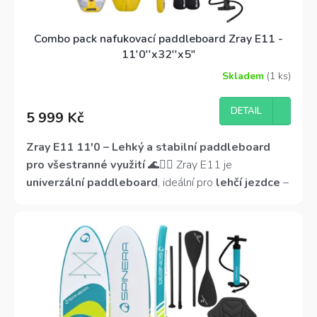
Combo pack nafukovací paddleboard Zray E11 -
11'0''x32''x5"
Skladem
(1 ks)
Průměrné
hodnocení
produktu
DETAIL
5 999 Kč
je
3,7
z
Zray E11 11'0 – Lehký a stabilní paddleboard
5
pro všestranné využití
🌊🏄‍♀️ Zray E11 je
hvězdiček.
univerzální paddleboard
, ideální pro
lehčí jezdce
–
děti, juniory a ženy.
Délka 335 cm a šířka 81 cm
zajišťují
stabilitu i plynulý skluz
, zatímco
snížená
výška 12 cm
pomáhá udržet nízké těžiště.
Včetně
kajakové sedačky a pádla
pro maximální variabilitu!