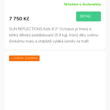
Skladem u dodavatele
DETAIL
7 750 Kč
SUN REFLECTIONS Kids 8’2″ Octopus je hravý a
lehký dětský paddleboard (5,9 kg), který díky svému
širokému tvaru a stabilitě vyláká úsměv na tváři
každému malému dobrodruhovi. 🐙
+ DÁREK ZDARMA