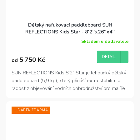
Dětský nafukovací paddleboard SUN
REFLECTIONS Kids Star - 8'2''x26''x4''
Skladem u dodavatele
DETAIL
5 750 Kč
od
SUN REFLECTIONS Kids 8’2″ Star je lehounký dětský
paddleboard (5,9 kg), který přináší extra stabilitu a
radost z objevování vodních dobrodružství pro malíře
od 5 do 12 let. 🌟
+ DÁREK ZDARMA