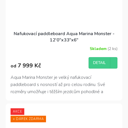
Nafukovací paddleboard Aqua Marina Monster -
12'0"x33"x6"
Skladem
(2 ks)
Průměrné
hodnocení
produktu
DETAIL
7 999 Kč
od
je
4,0
z
Aqua Marina Monster je velký nafukovací
5
paddleboard s nosností až pro celou rodinu. Své
hvězdiček.
rozměry umožňuje i těžším jezdcům pohodlné a
bezpečné pádlování. A když už neplujete, snadno ho
složíte a uložíte do transportního batohu.
AKCE
+ DÁREK ZDARMA