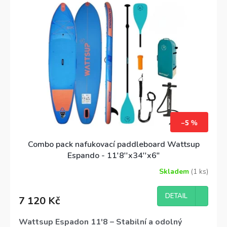
76 cm
zajišťují
perfektní stabilitu a
manévrovatelnost
. Tento
2v1 set
obsahuje
kajakovou sedačku a pádlo
, takže si můžete
vychutnat jízdu
ve stoje i vsedě
. Hledáte větší
variantu?
Prozkoumejte větší modely Spinera!
–5 %
Combo pack nafukovací paddleboard Wattsup
Espando - 11'8''x34''x6"
Skladem
(1 ks)
Průměrné
hodnocení
produktu
DETAIL
7 120 Kč
je
4,6
z
Wattsup Espadon 11'8 – Stabilní a odolný