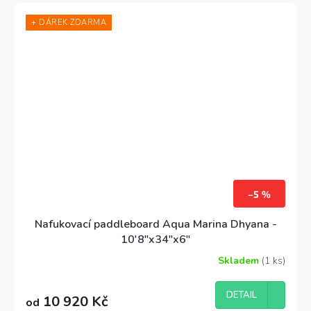
Tento výkonný paddleboard je lehký, ale zároveň
+ DÁREK ZDARMA
nabízí skvělou tuhost.
–5 %
Nafukovací paddleboard Aqua Marina Dhyana -
10'8"x34"x6"
Skladem
(1 ks)
Průměrné
hodnocení
produktu
DETAIL
10 920 Kč
od
je