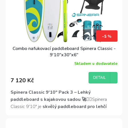
–5 %
Combo nafukovací paddleboard Spinera Classic -
9'10"x30"x6"
Skladem u dodavatele
Průměrné
hodnocení
produktu
DETAIL
7 120 Kč
je
4,0
z
Spinera Classic 9'10" Pack 3 – Lehký
5
paddleboard s kajakovou sadou 🚀🏄‍♀️
Spinera
hvězdiček.
Classic 9'10" je
skvělý paddleboard pro lehčí
jezdce
, kteří hledají
kompaktní, stabilní a
všestranný model
. Díky hmotnosti
pouhých 7,8 kg
je
snadno přenosný
, zatímco
délka 300 cm a šířka