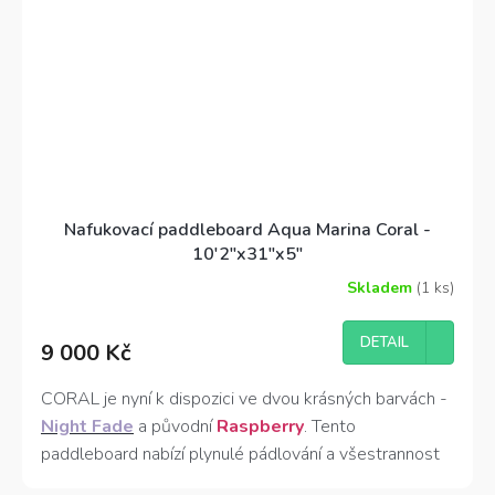
Nafukovací paddleboard Aqua Marina Coral -
10'2"x31"x5"
Skladem
(1 ks)
Průměrné
hodnocení
produktu
DETAIL
9 000 Kč
je
5,0
z
CORAL je nyní k dispozici ve dvou krásných barvách -
5
Night Fade
a původní
Raspberry
. Tento
hvězdiček.
paddleboard nabízí plynulé pádlování a všestrannost
pro různé druhy vod od klidných až po menší vlny.