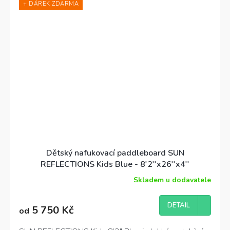
+ DÁREK ZDARMA
užijí spoustu zábavy na vodě.
Single Layer Drop-
Stitch konstrukce
zajišťuje skvělou tuhost a snadnou
manipulaci jak na břehu, tak na vodě.
Dětský nafukovací paddleboard SUN
REFLECTIONS Kids Blue - 8'2''x26''x4''
Skladem u dodavatele
Průměrné
hodnocení
produktu
DETAIL
5 750 Kč
od
je
5,0