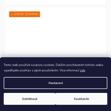
pyšní nádhernou světlou barvou, která vynikne na
vodě a oko ihned přitáhne.
+ DÁREK ZDARMA
Tento web používá soubory cookies. Dalším procházením tohoto webu
vyjadřujete souhlas s jejich používáním. Více informací
zde
.
AŽ
–15 %
Nastavení
Nafukovací paddleboard Aqua Marina Vibrant -
8'0''x28''x4"
Odmítnout
Souhlasím
Skladem u dodavatele