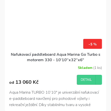
vodě.
–5 %
Nafukovací paddleboard Aqua Marina Go Turbo s
motorem 330 - 10'10''x32''x6"
Skladem
(1 ks)
Průměrné
hodnocení
produktu
DETAIL
13 060 Kč
od
je
5,0
z
Aqua Marina TURBO 10’10″ je univerzální nafukovací
5
e-paddleboard navržený pro pohodové výlety i
hvězdiček.
rekreační ježdění. Díky stabilnímu tvaru a vysoké