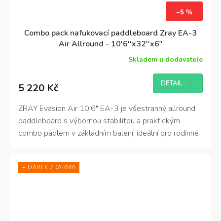
–5 %
Combo pack nafukovací paddleboard Zray EA-3
Air Allround - 10'6''x32''x6"
Skladem u dodavatele
DETAIL
5 220 Kč
ZRAY Evasion Air 10′6″ EA-3 je všestranný allround
paddleboard s výbornou stabilitou a praktickým
combo pádlem v základním balení, ideální pro rodinné
výlety i sportovní hraní na vodě
+ DÁREK ZDARMA