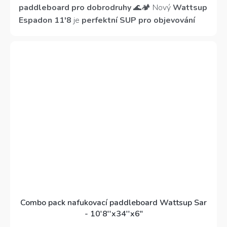
5
paddleboard pro dobrodruhy
🌊🏕️ Nový
Wattsup
hvězdiček.
Espadon 11'8
je
perfektní SUP pro objevování
nových míst
. Díky
délce 356 cm, nosnosti 165 kg
a touringovému designu
nabízí
hladký skluz,
vynikající stabilitu a pohodlí
i na delších výpravách.
Pevná a lehká Drop-Stitch konstrukce
zajišťuje
odolnost a dlouhou životnost
, zatímco
tvarovaná
příď a zakulacená záď
přinášejí
skvělou
ovladatelnost a efektivní pohyb po vodě
.
Combo pack nafukovací paddleboard Wattsup Sar
- 10'8''x34''x6"