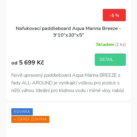
–5 %
Nafukovací paddleboard Aqua Marina Breeze -
9'10"x30"x5"
Skladem
(1 ks)
Průměrné
hodnocení
produktu
DETAIL
5 699 Kč
od
je
4,7
z
Nově upravený paddleboard Aqua Marina BREEZE z
5
řady ALL-AROUND je vynikající volbou pro jezdce s
hvězdiček.
nižší váhou. Ideální pro klidnou vodu i mírné vlny, nabízí
skvělou ovladatelnost a stabilní jízdu. Tento plovák je
navržen tak, aby poskytoval příjemné a bezpečné
NOVINKA
veslování na vodě pro každého uživatele. Nosnost
+ DÁREK ZDARMA
100kg.