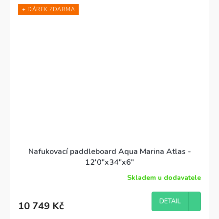
+ DÁREK ZDARMA
Nafukovací paddleboard Aqua Marina Atlas -
12'0"x34"x6"
Skladem u dodavatele
Průměrné
hodnocení
produktu
DETAIL
10 749 Kč
je
4,3