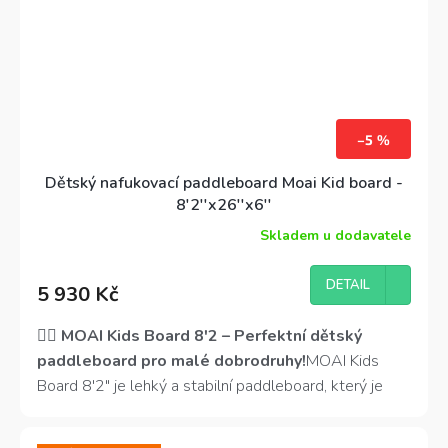
–5 %
Dětský nafukovací paddleboard Moai Kid board -
8'2''x26''x6''
Skladem u dodavatele
DETAIL
5 930 Kč
🏄‍♂️
MOAI Kids Board 8'2 – Perfektní dětský
paddleboard pro malé dobrodruhy!
MOAI Kids
Board 8'2" je lehký a stabilní paddleboard, který je
ideální pro
mladé jezdce
do 60 kg. Díky
poutavému
designu
, snadné ovladatelnosti a nízké váze si děti