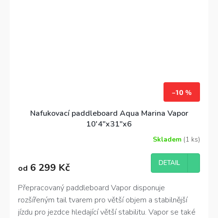
–10 %
Nafukovací paddleboard Aqua Marina Vapor
10'4"x31"x6
Skladem
(1 ks)
Průměrné
hodnocení
produktu
DETAIL
6 299 Kč
od
je
4,5
z
Přepracovaný paddleboard Vapor disponuje
5
rozšířeným tail tvarem pro větší objem a stabilnější
hvězdiček.
jízdu pro jezdce hledající větší stabilitu. Vapor se také