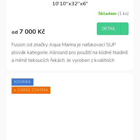
10'10''x32''x6"
Skladem
(1 ks)
Průměrné
hodnocení
produktu
DETAIL
7 000 Kč
od
je
3,6
z
Fusion od značky Aqua Marina je nafukovací SUP
5
plovák kategorie Allround pro použití na klidné hladině
hvězdiček.
a mírně tekoucích řekách. Je vyroben z kvalitních
materiálů včetně drop-stitch technologie a má
zesílené bočnice s ochrannou vrstvou PVC. Je snadno
NOVINKA
skladný a přenositelný díky transportnímu batohu,
+ DÁREK ZDARMA
který je součástí dodávky.