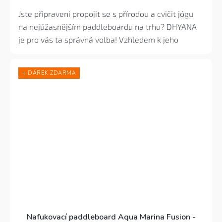
4,5
z
Jste připraveni propojit se s přírodou a cvičit jógu
5
na nejúžasnějším paddleboardu na trhu? DHYANA
hvězdiček.
je pro vás ta správná volba! Vzhledem k jeho
krásnému designu a vychytávkám vás tento
paddleboard nadchne.
+ DÁREK ZDARMA
Nafukovací paddleboard Aqua Marina Fusion -