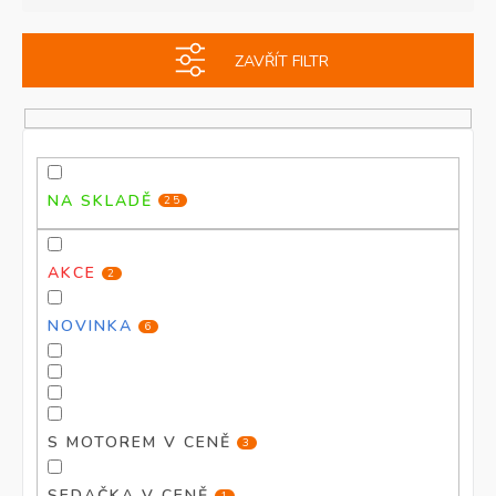
e
i
n
s
ZAVŘÍT FILTR
í
p
p
r
r
o
o
d
d
u
u
k
NA SKLADĚ
25
k
t
t
ů
ů
AKCE
2
NOVINKA
6
S MOTOREM V CENĚ
3
SEDAČKA V CENĚ
1