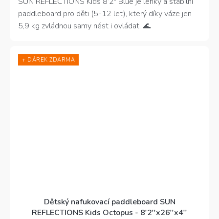
z
SUN REFLECTIONS Kids 8’2″ Blue je lehký a stabilní
5
paddleboard pro děti (5-12 let), který díky váze jen
hvězdiček.
5,9 kg zvládnou samy nést i ovládat. 🌊
+ DÁREK ZDARMA
Dětský nafukovací paddleboard SUN
REFLECTIONS Kids Octopus - 8'2''x26''x4''