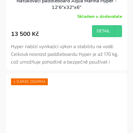
Nafukovací paddleboard Aqua Marina Hyper -
12'6"x32"x6"
Skladem u dodavatele
Průměrné
hodnocení
produktu
DETAIL
13 500 Kč
je
3,9
z
Hyper nabízí vynikající výkon a stabilitu na vodě.
5
Celková nosnost paddleboardu Hyper je až 170 kg,
hvězdiček.
což umožňuje pohodlně a bezpečně používat i
větší jezdce nebo s nákladem. V porovnání s Hyper
11'6", Hyper 12'6" nabízí ještě větší rychlost a
+ DÁREK ZDARMA
stabilitu, díky své delší délce a objemu.