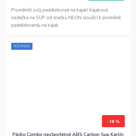
4,2
Proměntě svůj paddleborad na kajak! Kajaková
z
sedačka na SUP od značky NEON sloužící k proměně
5
hvězdiček.
paddleboardu na kajak.
NOVINKA
–18 %
Pádlo Combo nastavitelné ABS Carbon Sup Karlín