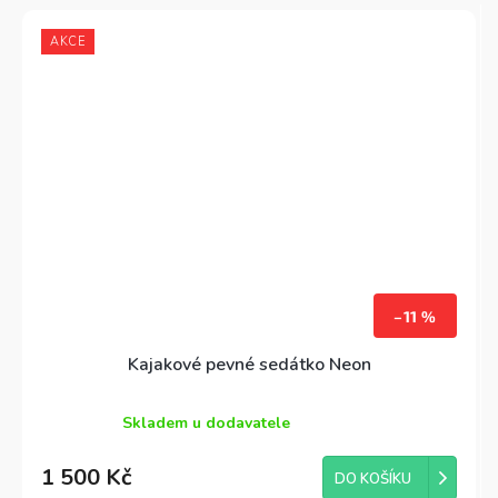
AKCE
–11 %
Kajakové pevné sedátko Neon
Skladem u dodavatele
Průměrné
hodnocení
1 500 Kč
produktu
DO KOŠÍKU
je