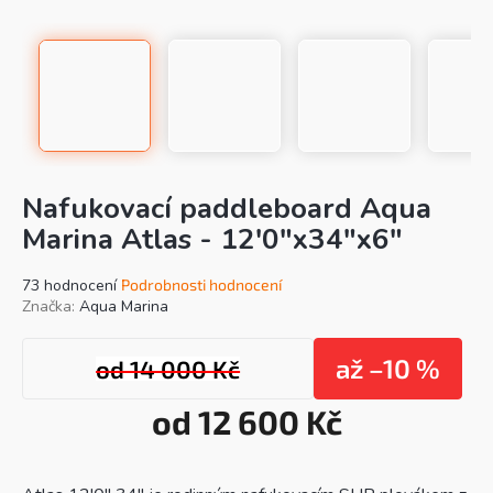
Nafukovací paddleboard Aqua
Marina Atlas - 12'0"x34"x6"
Průměrné
73 hodnocení
Podrobnosti hodnocení
hodnocení
Značka:
Aqua Marina
produktu
je
až –10 %
od 14 000 Kč
4,3
z
5
od
12 600 Kč
hvězdiček.
Mě
cen