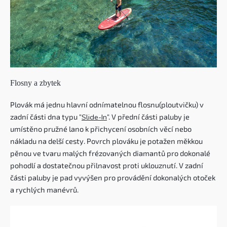
Flosny a zbytek
Plovák má jednu hlavní odnímatelnou flosnu(ploutvičku) v
zadní části dna typu "
Slide-In
". V přední části paluby je
umístěno pružné lano k přichycení osobních věcí nebo
nákladu na delší cesty. Povrch plováku je potažen měkkou
pěnou ve tvaru malých frézovaných diamantů pro dokonalé
pohodlí a dostatečnou přilnavost proti uklouznutí. V zadní
části paluby je pad vyvýšen pro provádění dokonalých otoček
a rychlých manévrů.