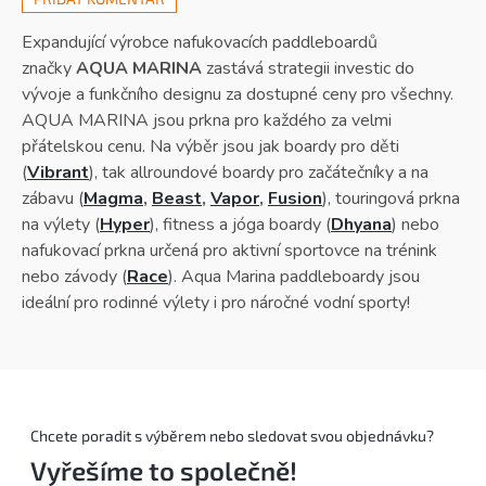
Expandující výrobce nafukovacích paddleboardů
značky
AQUA MARINA
zastává strategii investic do
vývoje a funkčního designu za dostupné ceny pro všechny.
AQUA MARINA jsou prkna pro každého za velmi
přátelskou cenu. Na výběr jsou jak boardy pro děti
(
Vibrant
), tak allroundové boardy pro začátečníky a na
zábavu (
Magma
,
Beast
,
Vapor
,
Fusion
), touringová prkna
na výlety (
Hyper
), fitness a jóga boardy (
Dhyana
) nebo
nafukovací prkna určená pro aktivní sportovce na trénink
nebo závody (
Race
). Aqua Marina paddleboardy jsou
ideální pro rodinné výlety i pro náročné vodní sporty!
Chcete poradit s výběrem nebo sledovat svou objednávku?
Vyřešíme to společně!