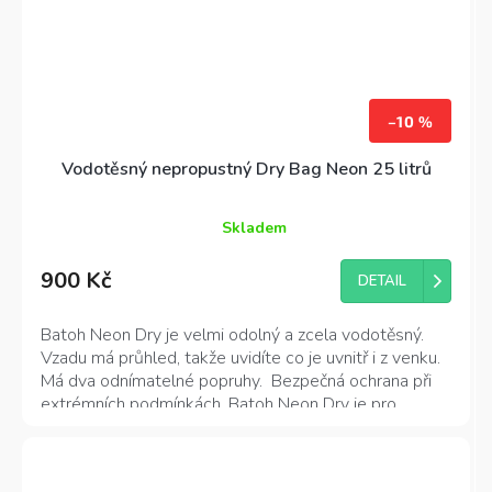
–10 %
Vodotěsný nepropustný Dry Bag Neon 25 litrů
Skladem
Průměrné
hodnocení
900 Kč
produktu
DETAIL
je
4,8
Batoh Neon Dry je velmi odolný a zcela vodotěsný.
z
Vzadu má průhled, takže uvidíte co je uvnitř i z venku.
5
Má dva odnímatelné popruhy. Bezpečná ochrana při
hvězdiček.
extrémních podmínkách. Batoh Neon Dry je pro
všechny vodní sporty a další outdoorové aktivity
skvělou volbou! Praktické a snadno použitelné zavírání
rolováním.
Dry bag Neon má
objem 25 litrů
, je