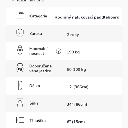
leash na nohu
Kategorie
Rodinný nafukovací paddleboard
Záruka
2 roky
Maximální
?
190 kg
nosnost
Doporučena
80-100 kg
váha jezdce
Délka
12' (366cm)
Šířka
34" (86cm)
Tloušťka
6" (15cm)