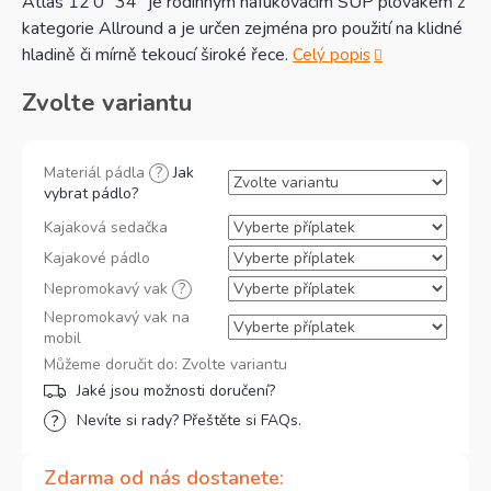
Atlas 12'0" 34" je rodinným nafukovacím SUP plovákem z
kategorie Allround a je určen zejména pro použití na klidné
hladině či mírně tekoucí široké řece.
Celý popis
Zvolte variantu
Materiál pádla
?
Jak
vybrat pádlo?
Kajaková sedačka
Kajakové pádlo
Nepromokavý vak
?
Nepromokavý vak na
mobil
Můžeme doručit do:
Zvolte variantu
Nevíte si rady? Přeštěte si FAQs.
Zdarma od nás dostanete