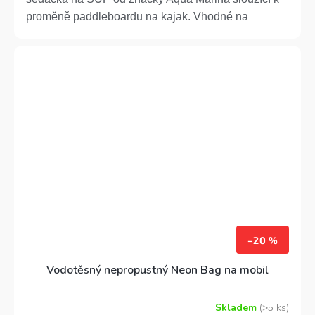
hvězdiček.
proměně paddleboardu na kajak. Vhodné na
paddleboardy Aqua Marina
–20 %
Vodotěsný nepropustný Neon Bag na mobil
Skladem
(>5 ks)