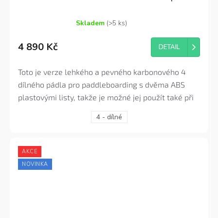
Skladem
(>5 ks)
Průměrné
hodnocení
4 890 Kč
produktu
DETAIL
je
4,6
Toto je verze lehkého a pevného karbonového 4
z
5
dílného pádla pro paddleboarding s dvěma ABS
hvězdiček.
plastovými listy, takže je možné jej použít také při
jízdě v sedě jako na kajaku. Toto pádlo je ideální pro
4 - dílné
všechny nadšené vodáky, kteří potřebují pádlo s
nízkou hmotností pro pokročilé používání či
závodění, sjíždění vln nebo třeba cestovní
AKCE
všestrannost.
NOVINKA