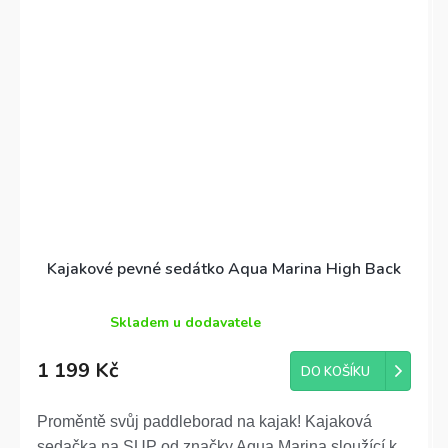
vyroben z PVC.
Kajakové pevné sedátko Aqua Marina High Back
Skladem u dodavatele
Průměrné
hodnocení
1 199 Kč
produktu
DO KOŠÍKU
je
3,1
Proměntě svůj paddleborad na kajak! Kajaková
z
5
sedačka na SUP od značky Aqua Marina sloužící k