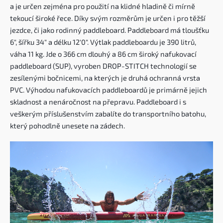
a je určen zejména pro použití na klidné hladině či mírně
tekoucí široké řece. Díky svým rozměrům je určen i pro těžší
jezdce, či jako rodinný paddleboard. Paddleboard má tloušťku
6", šířku 34" a délku 12'0". Výtlak paddleboardu je 390 litrů,
váha 11 kg. Jde o 366 cm dlouhý a 86 cm široký nafukovací
paddleboard (SUP), vyroben DROP-STITCH technologií se
zesílenými bočnicemi, na kterých je druhá ochranná vrsta
PVC. Výhodou nafukovacích paddleboardů je primárně jejich
skladnost a nenáročnost na přepravu. Paddleboard i s
veškerým příslušenstvím zabalíte do transportního batohu,
který pohodlně unesete na zádech.