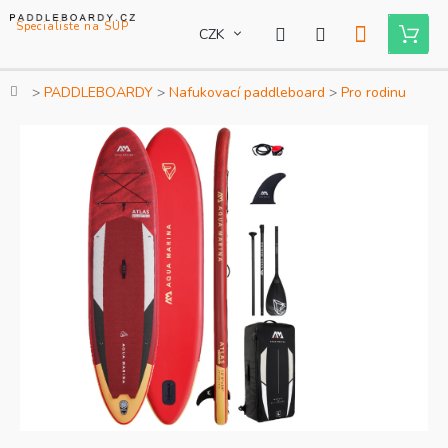
Přejít
na
CZK
Nákupní
obsah
košík
Domů
PADDLEBOARDY
Nafukovací paddleboard
Pro rodinu