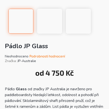
Pádlo JP Glass
Průměrné
Neohodnoceno
Podrobnosti hodnocení
hodnocení
Značka:
JP-Australie
produktu
je
od
4 750 Kč
0,0
Mě
z
cen
5
hvězdiček.
Pádlo
Glass
od značky JP Australia je navrženo pro
paddleboardisty hledající lehkost, odolnost a pohodlí při
pádlování. Sklolaminátový shaft přirozeně pruží, což je
šetrné k ramenům a zádům. List pádla je vyztužen vnitřním