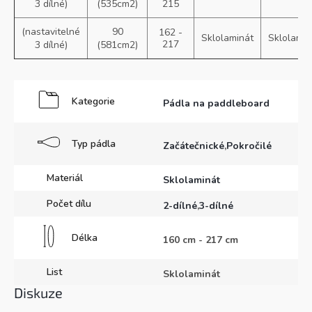
3 dílné)
(535cm2)
215
(nastavitelné
90
162 -
Sklolaminát
Sklolamin
217
3 dílné)
(581cm2)
Kategorie
Pádla na paddleboard
Typ pádla
Začátečnické
,
Pokročilé
Materiál
Sklolaminát
Počet dílu
2-dílné
,
3-dílné
Délka
160 cm - 217 cm
List
Sklolaminát
Diskuze