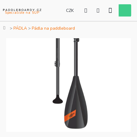
Přejít
na
CZK
Nákupní
obsah
košík
Domů
PÁDLA
Pádla na paddleboard