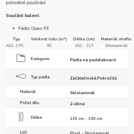
pohodlné používání.
Součást balení:
Pádlo Glass PE
Typ
Velikost listu (in²)
Délka (cm)
Materiál shaftu
ADJ. 3 PC
90
162 - 217
Sklolaminát
Kategorie
Pádla na paddleboard
Typ pádla
Začátečnické
,
Pokročilé
Materiál
Sklolaminát
Počet dílu
2-dílné
Délka
135 cm - 190 cm
List
Plast - Sklolaminát