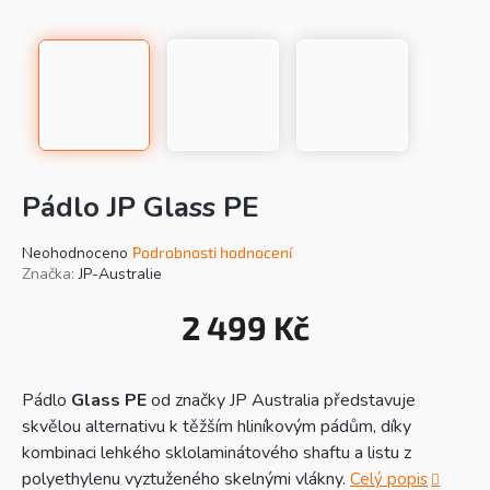
Pádlo JP Glass PE
Průměrné
Neohodnoceno
Podrobnosti hodnocení
hodnocení
Značka:
JP-Australie
produktu
je
2 499 Kč
0,0
Mě
z
cen
5
hvězdiček.
Pádlo
Glass PE
od značky JP Australia představuje
skvělou alternativu k těžším hliníkovým pádům, díky
kombinaci lehkého sklolaminátového shaftu a listu z
polyethylenu vyztuženého skelnými vlákny.
Celý popis