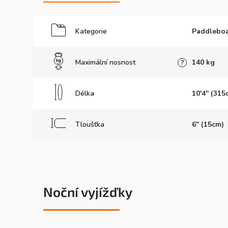
Kategorie
Paddleboa
Maximální nosnost
140 kg
?
Délka
10'4'' (315
Tloušťka
6" (15cm)
Noční vyjížďky