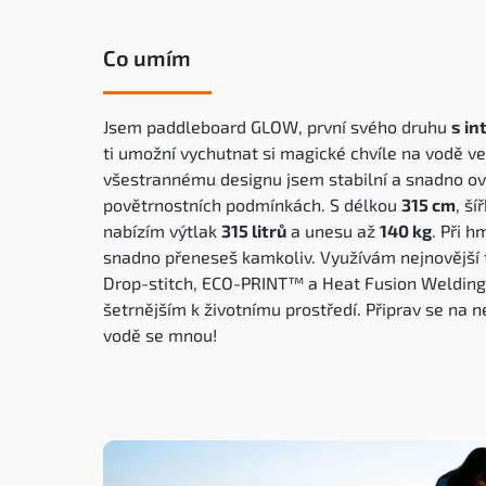
Co umím
Jsem paddleboard GLOW, první svého druhu
s i
ti umožní vychutnat si magické chvíle na vodě ve 
všestrannému designu jsem stabilní a snadno ov
povětrnostních podmínkách.
S délkou
315 cm
, ší
nabízím výtlak
315 litrů
a unesu až
140 kg
.
Při h
snadno přeneseš kamkoliv.
Využívám nejnovější 
Drop-stitch, ECO-PRINT™ a Heat Fusion Welding,
šetrnějším k životnímu prostředí.
Připrav se na 
vodě se mnou!