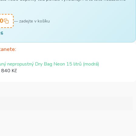
0
— zadejte v košíku
26
tanete
ný nepropustný Dry Bag Neon 15 litrů (modrá)
 840 Kč