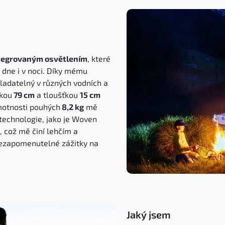
ntegrovaným osvětlením
, které
dne i v noci.
Díky mému
ladatelný v různých vodních a
řkou
79 cm
a tloušťkou
15 cm
motnosti pouhých
8,2 kg
mě
technologie, jako je Woven
 což mě činí lehčím a
nezapomenutelné zážitky na
Jaký jsem