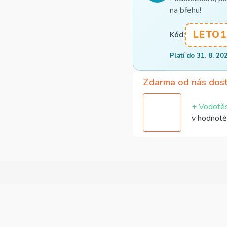
na břehu!
LETO1
Kód:
Platí do 31. 8. 20
Zdarma od nás dos
+ Vodotěs
v hodnotě