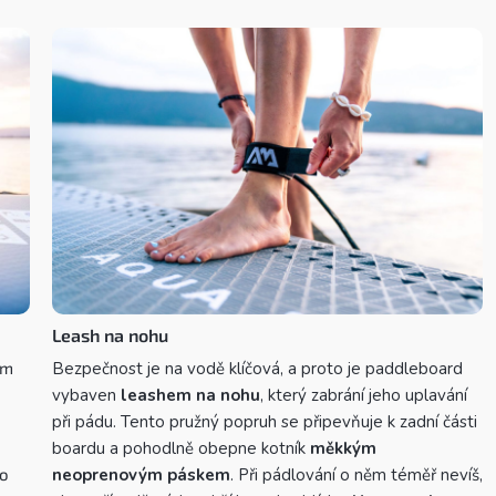
Leash na nohu
ém
Bezpečnost je na vodě klíčová, a proto je paddleboard
vybaven
leashem na nohu
, který zabrání jeho uplavání
při pádu. Tento pružný popruh se připevňuje k zadní části
boardu a pohodlně obepne kotník
měkkým
to
neoprenovým páskem
. Při pádlování o něm téměř nevíš,