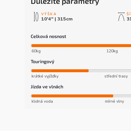
Důležité parametry
10'4" | 315cm
3
Celková nosnost
60kg
120kg
Touringový
krátké vyjížďky
střední trasy
Jízda ve vlnách
klidná voda
mírné vlny