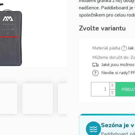
moderní grafika z něj dělaj
nadšence. Paddleboard je v
společníkem pro celou rodi
Zvolte variantu
Materiál pádla
?
Jak
Můžeme doručit do:
Zv
Nevíte si rady? P
PŘIDA
Sezóna je v
Paddleboard, pád