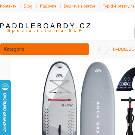
Přejít
Kontakty
Blog
Půjčovna
Doprava a platba
Typické otázky n
na
obsah
Přeskočit
Kategorie
Domů
PADDLEBO
kategorie
P
o
s
t
r
a
n
n
í
p
a
n