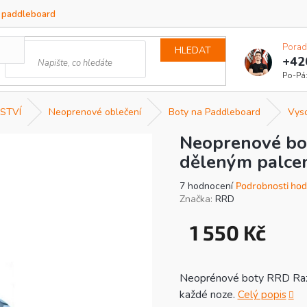
a paddleboard
Porad
HLEDAT
+42
STVÍ
Neoprenové oblečení
Boty na Paddleboard
Vys
Neoprenové bo
děleným palc
Průměrné
7 hodnocení
Podrobnosti hod
hodnocení
Značka:
RRD
produktu
je
1 550 Kč
4,4
Měrná
z
cena:
5
hvězdiček.
Neoprénové boty RRD Razzl
každé noze.
Celý popis