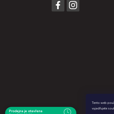
Graf
Tento web použ
vyjadřujete sou
Prodejna je otevřena