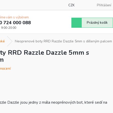
CZK
Přihlášení
íme vám s výběrem
0 724 000 088
Nákupní
Prázdný košík
košík
oké
Neoprenové boty RRD Razzle Dazzle 5mm s děleným palcem
ty RRD Razzle Dazzle 5mm s
em
nocení
e Dazzle jsou jedny z mála neoprénových bot, které sedí na