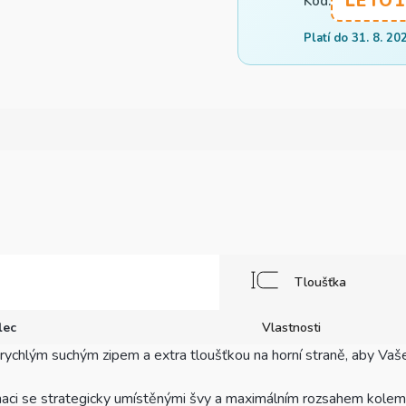
LETO1
Kód:
Platí do 31. 8. 20
Tloušťka
lec
Vlastnosti
ychlým suchým zipem a extra tloušťkou na horní straně, aby Vaše
naci se strategicky umístěnými švy a maximálním rozsahem kolem o