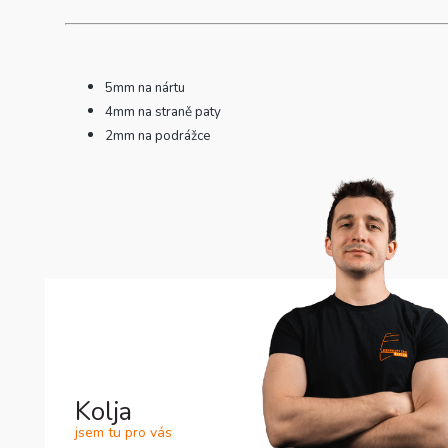
5mm na nártu
4mm na straně paty
2mm na podrážce
Kolja
jsem tu pro vás