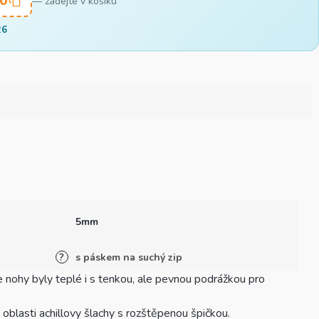
0
— zadejte v košíku
26
5mm
s páskem na suchý zip
?
 nohy byly teplé i s tenkou, ale pevnou podrážkou pro
blasti achillovy šlachy s rozštěpenou špičkou.