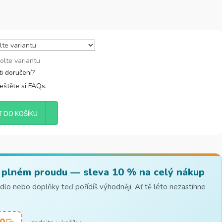
olte variantu
řeštěte si FAQs.
T DO KOŠÍKU
 plném proudu — sleva 10 % na celý nákup
lo nebo doplňky teď pořídíš výhodněji. Ať tě léto nezastihne