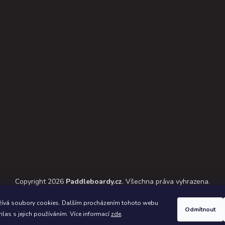
Copyright 2026
Paddleboardy.cz
. Všechna práva vyhrazena.
ický návrh vytvořil a na Shoptet implementoval
Tomáš Hlad
&
Shoptet
ívá soubory cookies. Dalším procházením tohoto webu
Odmítnout
hlas s jejich používáním. Více informací
zde
.
Vytvořil Shoptet