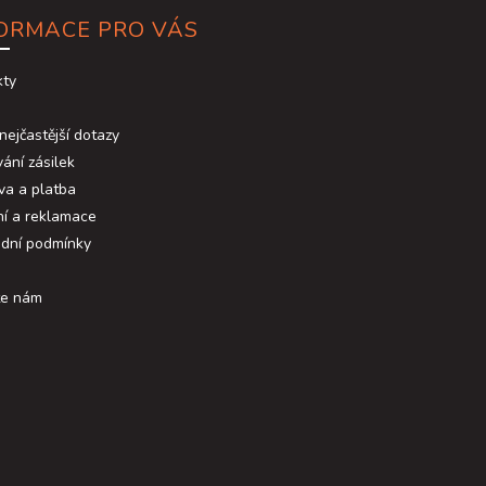
ORMACE PRO VÁS
kty
nejčastější dotazy
ání zásilek
va a platba
ní a reklamace
dní podmínky
te nám