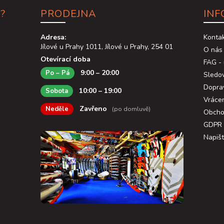
?
PRODEJNA
INF
Adresa:
Konta
Jílové u Prahy 1011, Jílové u Prahy, 254 01
O nás
Otevírací doba
FAG - 
9:00 – 20:00
Po – Pá
Sledov
Dopra
10:00 – 19:00
Sobota
Vráce
Zavřeno
Neděle
(po domluvě)
Obcho
GDPR
Napiš