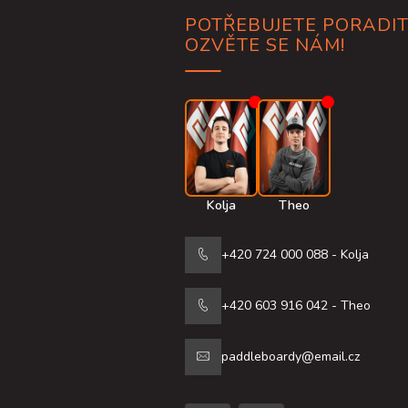
p
a
POTŘEBUJETE PORADIT
t
OZVĚTE SE NÁM!
í
Kolja
Theo
+420 724 000 088 - Kolja
+420 603 916 042 - Theo
paddleboardy@email.cz