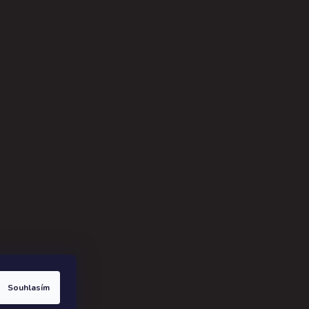
ak.cz
.
Souhlasím