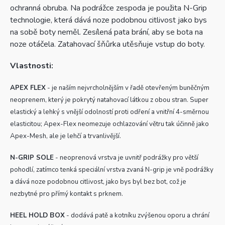
ochranná obruba. Na podrážce zespoda je použita N-Grip
technologie, která dává noze podobnou citlivost jako bys
na sobě boty neměl. Zesílená pata brání, aby se bota na
noze otáčela. Zatahovací šňůrka utěsňuje vstup do boty.
Vlastnosti:
APEX FLEX
- je naším nejvrcholnějším v řadě otevřeným buněčným
neoprenem, který je pokrytý natahovací látkou z obou stran. Super
elastický a lehký s vnější odolností proti odření a vnitřní 4-směrnou
elasticitou; Apex-Flex neomezuje ochlazování větru tak účinně jako
Apex-Mesh, ale je lehčí a trvanlivější.
N-GRIP SOLE
- neoprenová vrstva je uvnitř podrážky pro větší
pohodlí, zatímco tenká speciální vrstva zvaná N-grip je vně podrážky
a dává noze podobnou citlivost, jako bys byl bez bot, což je
nezbytné pro přímý kontakt s prknem.
HEEL HOLD BOX
- dodává patě a kotníku zvýšenou oporu a chrání