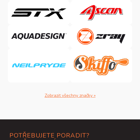
Zobrazit všechny značky »
Z
POTŘEBUJETE PORADIT?
á