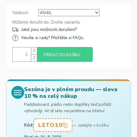
Velikost
Můžeme doručit do:
Zvolte variantu
Nevíte si rady? Přeštěte si FAQs.
PŘIDAT DO KOŠÍKU
Sezóna je v plném proudu — sleva
10 % na celý nákup
Paddleboard, pádlo nebo doplňky teď pořídíš
výhodněji. Ať tě léto nezastihne na břehu!
LETO10
Kód:
— zadejte v košíku