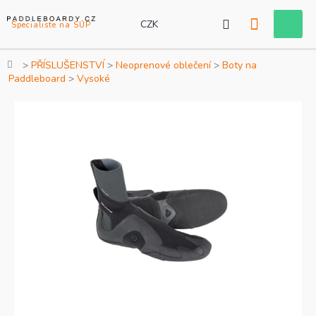
Přejít
na
CZK
Nákupní
obsah
košík
Domů
PŘÍSLUŠENSTVÍ
Neoprenové oblečení
Boty na
Paddleboard
Vysoké