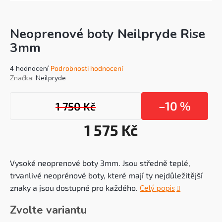
Neoprenové boty Neilpryde Rise
3mm
Průměrné
4 hodnocení
Podrobnosti hodnocení
hodnocení
Značka:
Neilpryde
produktu
je
–10 %
1 750 Kč
5,0
z
5
1 575 Kč
hvězdiček.
Mě
cen
Vysoké neoprenové boty 3mm. Jsou středně teplé,
trvanlivé neoprénové boty, které mají ty nejdůležitější
znaky a jsou dostupné pro každého.
Celý popis
Zvolte variantu