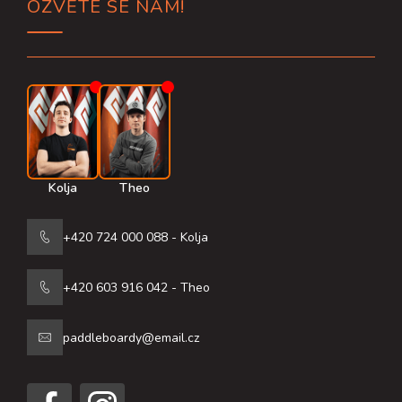
OZVĚTE SE NÁM!
p
a
t
í
Kolja
Theo
+420 724 000 088 - Kolja
+420 603 916 042 - Theo
paddleboardy@email.cz