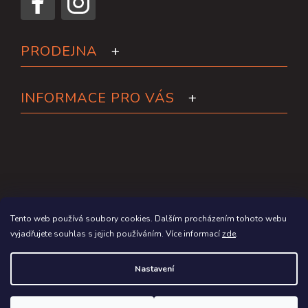
PRODEJNA
INFORMACE PRO VÁS
Tento web používá soubory cookies. Dalším procházením tohoto webu
vyjadřujete souhlas s jejich používáním. Více informací
zde
.
Copyright 2026
Paddleboardy.cz
. Všechna práva vyhrazena.
Nastavení
Grafický návrh vytvořil a na Shoptet implementoval
Tomáš Hlad
&
Shoptetak.cz
.