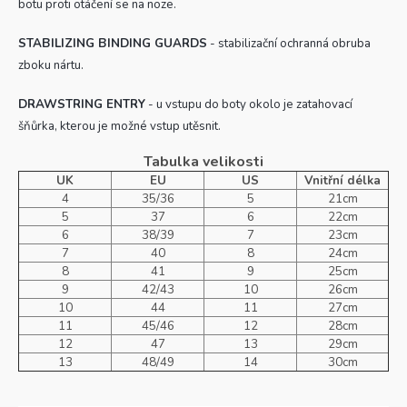
botu proti otáčení se na noze.
STABILIZING BINDING GUARDS
- stabilizační ochranná obruba
zboku nártu.
DRAWSTRING ENTRY
- u vstupu do boty okolo je zatahovací
šňůrka, kterou je možné vstup utěsnit.
Tabulka velikosti
UK
EU
US
Vnitřní délka
4
35/36
5
21cm
5
37
6
22cm
6
38/39
7
23cm
7
40
8
24cm
8
41
9
25cm
9
42/43
10
26cm
10
44
11
27cm
11
45/46
12
28cm
12
47
13
29cm
13
48/49
14
30cm