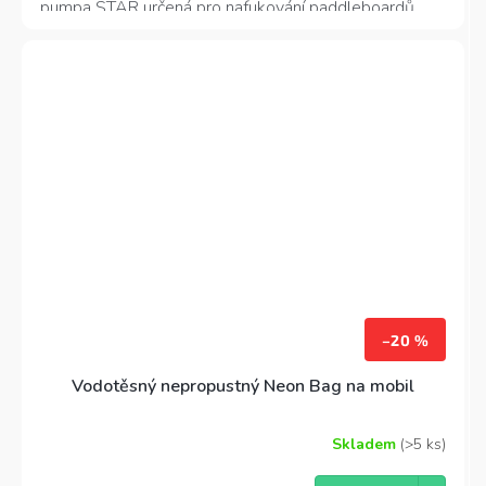
pumpa STAR určená pro nafukování paddleboardů.
Zdrojem napájení je klasická autozásuvka (cigaretová
auto zásuvka) na 12V. Na těle pumpy nalezneme
jednoduchý otočný přepínač, díky kterému nastavíme
požadovaný tlak. Jakmile pumpa dosáhne
požadovaného tlaku, automaticky se vypne.
–20 %
Vodotěsný nepropustný Neon Bag na mobil
Skladem
(>5 ks)