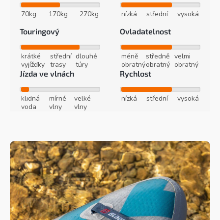
70kg
170kg
270kg
nízká
střední
vysoká
Touringový
Ovladatelnost
krátké
střední
dlouhé
méně
středně
velmi
vyjížďky
trasy
túry
obratný
obratný
obratný
Jízda ve vlnách
Rychlost
klidná
mírné
velké
nízká
střední
vysoká
voda
vlny
vlny