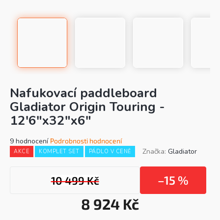
Nafukovací paddleboard
Gladiator Origin Touring -
12'6"x32"x6"
Průměrné
9 hodnocení
Podrobnosti hodnocení
hodnocení
Značka:
Gladiator
AKCE
KOMPLET SET
PÁDLO V CENĚ
produktu
je
4,4
–15 %
10 499 Kč
z
5
8 924 Kč
hvězdiček.
Mě
cen