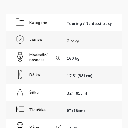
Kategorie
Touring / Na delší trasy
Záruka
2 roky
Maximální
?
160 kg
nosnost
Délka
12'6'' (381cm)
Šířka
32" (81cm)
Tloušťka
6" (15cm)
Váha
?