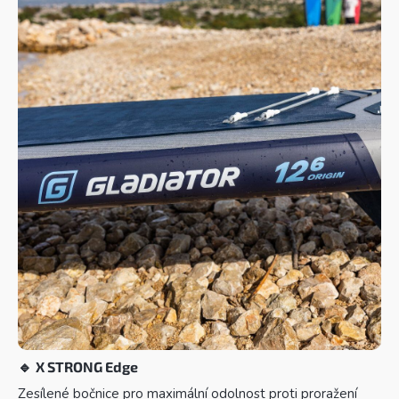
🔹
X STRONG Edge
Zesílené bočnice pro maximální odolnost proti proražení