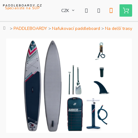
Přejít
na
CZK
Nákupní
obsah
košík
Domů
PADDLEBOARDY
Nafukovací paddleboard
Na delší trasy