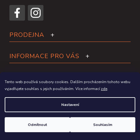
PRODEJNA
INFORMACE PRO VÁS
Tento web používá soubory cookies. Dalším procházením tohoto webu
vyjadřujete souhlas s jejich používáním. Více informací
zde
.
Nastavení
Odmítnout
Souhlasím
Copyright 2026
Paddleboardy.cz
. Všechna práva vyhrazena.
Grafický návrh vytvořil a na Shoptet implementoval
Tomáš Hlad
&