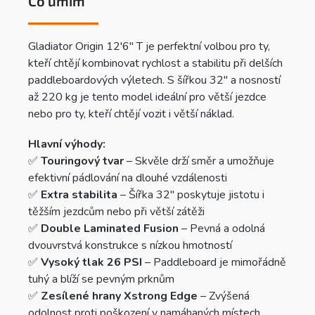
Co umím
Gladiator Origin 12'6'' T je perfektní volbou pro ty,
kteří chtějí kombinovat rychlost a stabilitu při delších
paddleboardových výletech. S šířkou 32" a nosností
až 220 kg je tento model ideální pro větší jezdce
nebo pro ty, kteří chtějí vozit i větší náklad.
Hlavní výhody:
✅
Touringový tvar
– Skvěle drží směr a umožňuje
efektivní pádlování na dlouhé vzdálenosti
✅
Extra stabilita
– Šířka 32" poskytuje jistotu i
těžším jezdcům nebo při větší zátěži
✅
Double Laminated Fusion
– Pevná a odolná
dvouvrstvá konstrukce s nízkou hmotností
✅
Vysoký tlak 26 PSI
– Paddleboard je mimořádně
tuhý a blíží se pevným prknům
✅
Zesílené hrany Xstrong Edge
– Zvýšená
odolnost proti poškození v namáhaných místech