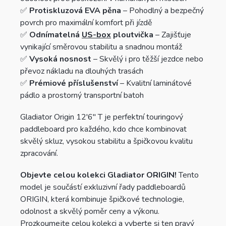
✅
Protiskluzová EVA pěna
– Pohodlný a bezpečný
povrch pro maximální komfort při jízdě
✅
Odnímatelná
US-box
ploutvička
– Zajišťuje
vynikající směrovou stabilitu a snadnou montáž
✅
Vysoká nosnost
– Skvělý i pro těžší jezdce nebo
převoz nákladu na dlouhých trasách
✅
Prémiové příslušenství
– Kvalitní laminátové
pádlo a prostorný transportní batoh
Gladiator Origin 12'6'' T je perfektní touringový
paddleboard pro každého, kdo chce kombinovat
skvělý skluz, vysokou stabilitu a špičkovou kvalitu
zpracování.
Objevte celou kolekci Gladiator ORIGIN!
Tento
model je součástí exkluzivní řady paddleboardů
ORIGIN, která kombinuje špičkové technologie,
odolnost a skvělý poměr ceny a výkonu.
Prozkoumejte celou kolekci a vyberte si ten pravý