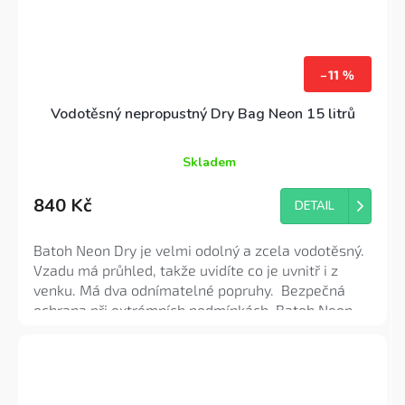
–11 %
Vodotěsný nepropustný Dry Bag Neon 15 litrů
Skladem
Průměrné
hodnocení
840 Kč
produktu
DETAIL
je
4,4
Batoh Neon Dry je velmi odolný a zcela vodotěsný.
z
Vzadu má průhled, takže uvidíte co je uvnitř i z
5
venku. Má dva odnímatelné popruhy. Bezpečná
hvězdiček.
ochrana při extrémních podmínkách. Batoh Neon
Dry je pro všechny vodní sporty a další outdoorové
aktivity skvělou volbou! Praktické a snadno
použitelné zavírání rolováním.
Dry bag Neon má
objem 15 litrů
, je vyroben z PVC.