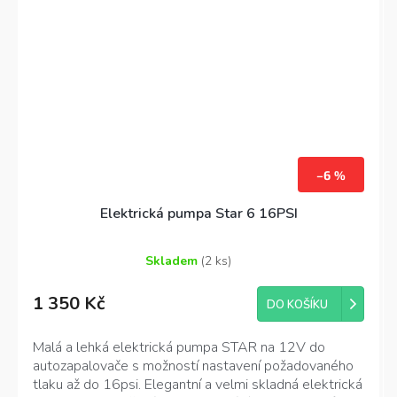
–6 %
Elektrická pumpa Star 6 16PSI
Skladem
(2 ks)
Průměrné
hodnocení
1 350 Kč
produktu
DO KOŠÍKU
je
3,3
Malá a lehká elektrická pumpa STAR na 12V do
z
autozapalovače s možností nastavení požadovaného
5
tlaku až do 16psi. Elegantní a velmi skladná elektrická
hvězdiček.