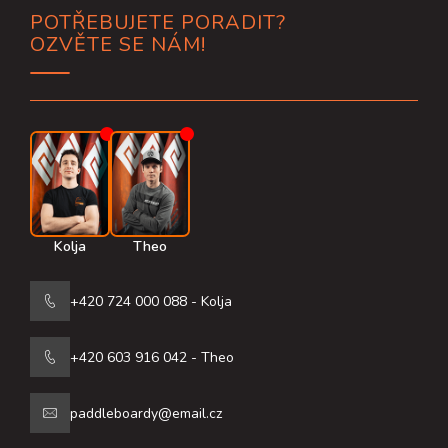
Z
POTŘEBUJETE PORADIT?
á
OZVĚTE SE NÁM!
p
a
t
í
Kolja
Theo
+420 724 000 088 - Kolja
+420 603 916 042 - Theo
paddleboardy@email.cz