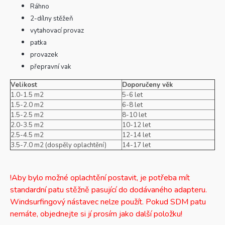
Ráhno
2-dílny stěžeň
vytahovací provaz
patka
provazek
přepravní vak
Velikost
Doporučeny věk
1.0-1.5 m2
5-6 let
1.5-2.0 m2
6-8 let
1.5-2.5 m2
8-10 let
2.0-3.5 m2
10-12 let
2.5-4.5 m2
12-14 let
3.5-7.0 m2 (dospěly oplachtění)
14-17 let
!Aby bylo možné oplachtění postavit, je potřeba mít
standardní patu stěžně pasující do dodávaného adapteru.
Windsurfingový nástavec nelze použít. Pokud SDM patu
nemáte, objednejte si jí prosím jako další položku!