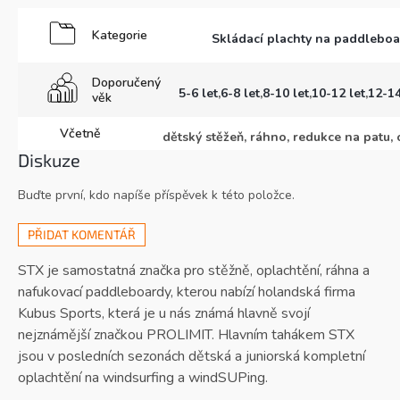
Kategorie
Skládací plachty na paddleboar
Doporučený
5-6 let
,
6-8 let
,
8-10 let
,
10-12 let
,
12-14
věk
Včetně
dětský stěžeň, ráhno, redukce na patu, 
Diskuze
Buďte první, kdo napíše příspěvek k této položce.
PŘIDAT KOMENTÁŘ
STX je samostatná značka pro stěžně, oplachtění, ráhna a
nafukovací paddleboardy, kterou nabízí holandská firma
Kubus Sports, která je u nás známá hlavně svojí
nejznámější značkou PROLIMIT. Hlavním tahákem STX
jsou v posledních sezonách dětská a juniorská kompletní
oplachtění na windsurfing a windSUPing.