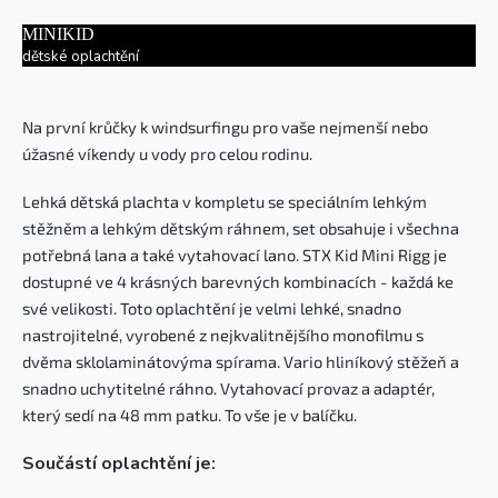
MINIKID
dětské oplachtění
Na první krůčky k windsurfingu pro vaše nejmenší nebo
úžasné víkendy u vody pro celou rodinu.
Lehká dětská plachta v kompletu se speciálním lehkým
stěžněm a lehkým dětským ráhnem, set obsahuje i všechna
potřebná lana a také vytahovací lano. STX Kid Mini Rigg je
dostupné ve 4 krásných barevných kombinacích - každá ke
své velikosti. Toto oplachtění je velmi lehké, snadno
nastrojitelné, vyrobené z nejkvalitnějšího monofilmu s
dvěma sklolaminátovýma spírama. Vario hliníkový stěžeň a
snadno uchytitelné ráhno. Vytahovací provaz a adaptér,
který sedí na 48 mm patku. To vše je v balíčku.
Součástí oplachtění je: