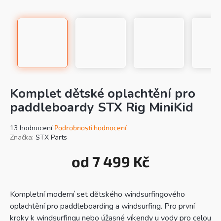
Komplet dětské oplachtění pro
paddleboardy STX Rig MiniKid
Průměrné
13 hodnocení
Podrobnosti hodnocení
hodnocení
Značka:
STX Parts
produktu
je
od
7 499 Kč
4,9
Mě
z
cen
5
hvězdiček.
Kompletní moderní set dětského windsurfingového
oplachtění pro paddleboarding a windsurfing. Pro první
kroky k windsurfingu nebo úžasné víkendy u vody pro celou