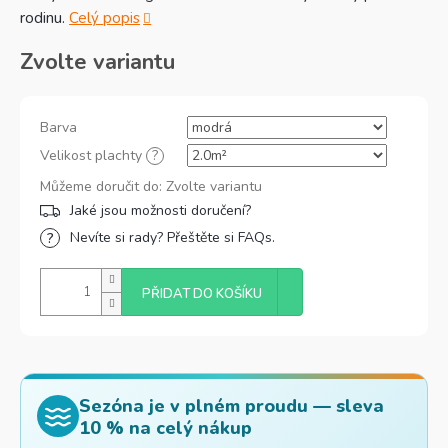
rodinu.
Celý popis
Zvolte variantu
Barva
Velikost plachty
?
Můžeme doručit do:
Zvolte variantu
Nevíte si rady? Přeštěte si FAQs.
PŘIDAT DO KOŠÍKU
Sezóna je v plném proudu — sleva
10 % na celý nákup