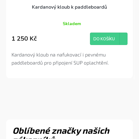
Kardanový kloub k paddleboardů
Skladem
Průměrné
hodnocení
1 250 Kč
produktu
DO KOŠÍKU
je
3,6
Kardanový kloub na nafukovací i pevnému
z
5
paddleboardů pro připojení SUP oplachtění.
hvězdiček.
Oblíbené značky našich