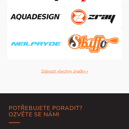
Zobrazit všechny značky »
Z
POTŘEBUJETE PORADIT?
á
OZVĚTE SE NÁM!
p
a
t