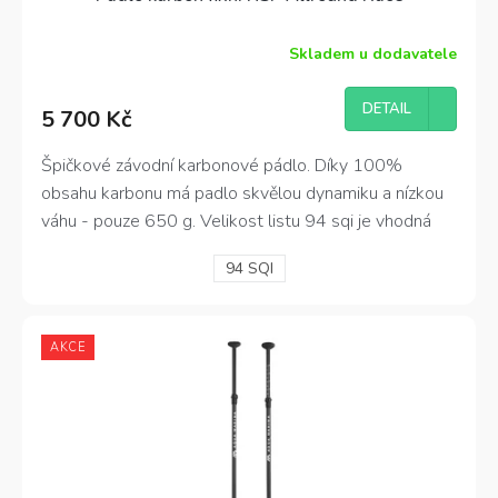
Skladem u dodavatele
Průměrné
hodnocení
produktu
DETAIL
5 700 Kč
je
4,5
z
Špičkové závodní karbonové pádlo. Díky 100%
5
obsahu karbonu má padlo skvělou dynamiku a nízkou
hvězdiček.
váhu - pouze 650 g. Velikost listu 94 sqi je vhodná
pro allround a wave pádlování. Pevná základní délka
94 SQI
pádla je 220 cm. Fixní, ale na místě ti to mužem
říznout na tvoji výšku.
AKCE