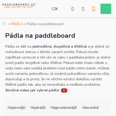
Přejít
na
CZK
Nákupní
obsah
košík
Domů
PÁDLA
Pádla na paddleboard
Pádla na paddleboard
Pádla se dělí na
jednodílná, dvojdílná a třídílná
a je dobré se
rozhodnout, kterou z těchto variant zvolíte. Pokud chcete
například cestovat a mít vše ve vaku s paddleboardem, je dobré
zvolit pádlo dvojdílné nebo třídílné. Pokud máte chatu někde u
vody nebo vám nedělá problém vozit pádlo mimo batoh, můžete
zvolit variantu jednodílnou. Já osobně jednodílnou variantu vždy
doporučuji a to proto, že ne všichni výrobci dokážou vyrobit
třídílné pádlo tak, aby se nevyviklalo a nedělalo problémy.
Stručné video jak vybrat pádlo:
Ř
V
a
ý
Nejlevnější
Nejdražší
Nejprodávanější
Abecedně
z
p