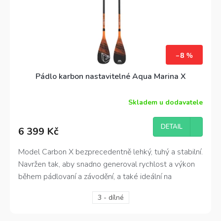
–8 %
Pádlo karbon nastavitelné Aqua Marina X
Skladem u dodavatele
Průměrné
hodnocení
produktu
DETAIL
6 399 Kč
je
3,3
z
Model Carbon X bezprecedentně lehký, tuhý a stabilní.
5
Navržen tak, aby snadno generoval rychlost a výkon
hvězdiček.
během pádlovaní a závodění, a také ideální na
surfování.
3 - dílné