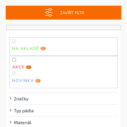
e
i
n
s
ZAVŘÍT FILTR
í
p
p
r
r
o
o
d
d
u
u
k
NA SKLADĚ
0
k
t
t
ů
ů
AKCE
2
NOVINKA
0
Značky
Typ pádla
Materiál