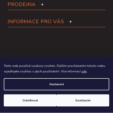
PRODEJNA
INFORMACE PRO VÁS
Tento web používá soubory cookies. Dalším procházením tohoto webu
vyjadřujete souhlas s jejich používáním. Více informací
zde
.
Copyright 2026
Paddleboardy.cz
. Všechna práva vyhrazena.
Nastavení
Grafický návrh vytvořil a na Shoptet implementoval
Tomáš Hlad
&
Shoptetak.cz
.
Odmítnout
Souhlasím
Vytvořil Shoptet