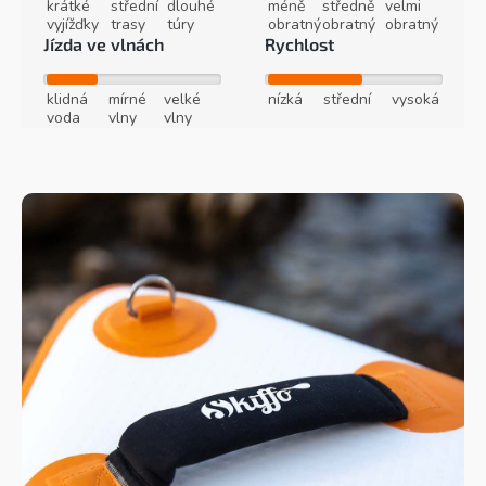
krátké
střední
dlouhé
méně
středně
velmi
vyjížďky
trasy
túry
obratný
obratný
obratný
Jízda ve vlnách
Rychlost
klidná
mírné
velké
nízká
střední
vysoká
voda
vlny
vlny