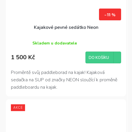
–11 %
Kajakové pevné sedátko Neon
Skladem u dodavatele
Průměrné
hodnocení
1 500 Kč
produktu
DO KOŠÍKU
je
4,2
Proměntě svůj paddleborad na kajak! Kajaková
z
sedačka na SUP od značky NEON sloužící k proměně
5
hvězdiček.
paddleboardu na kajak.
AKCE