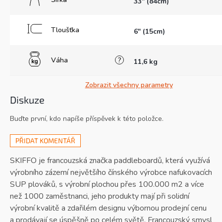
33" (84cm)
Tloušťka
6" (15cm)
Váha
?
11,6 kg
Zobrazit všechny parametry
Diskuze
Buďte první, kdo napíše příspěvek k této položce.
PŘIDAT KOMENTÁŘ
SKIFFO je francouzská značka paddleboardů, která využívá
výrobního zázemí největšího čínského výrobce nafukovacích
SUP plováků, s výrobní plochou přes 100.000 m2 a více
než 1000 zaměstnanci, jeho produkty mají při solidní
výrobní kvalitě a zdařilém designu výbornou prodejní cenu
a prodávají se úspěšně po celém světě. Francouzský smysl