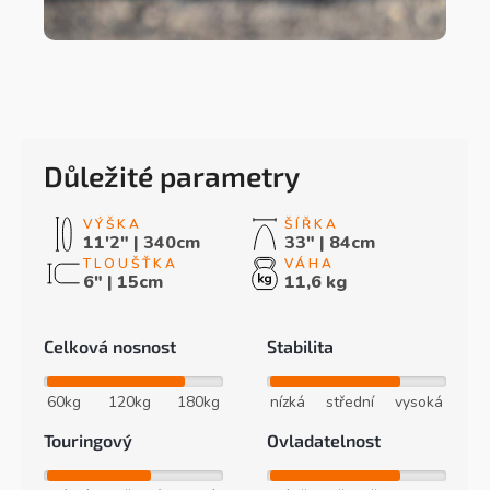
Důležité parametry
11'2" | 340cm
33" | 84cm
6" | 15cm
11,6 kg
Celková nosnost
Stabilita
60kg
120kg
180kg
nízká
střední
vysoká
Touringový
Ovladatelnost