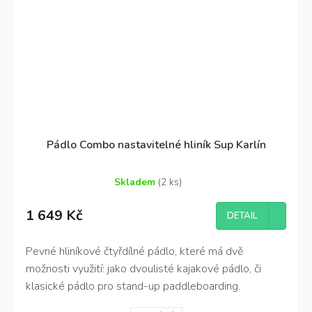
Pádlo Combo nastavitelné hliník Sup Karlín
Skladem
(2 ks)
Průměrné
hodnocení
1 649 Kč
produktu
DETAIL
je
4,7
Pevné hliníkové čtyřdílné pádlo, které má dvě
z
možnosti využití: jako dvoulisté kajakové pádlo, či
5
hvězdiček.
klasické pádlo pro stand-up paddleboarding.