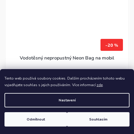
–20 %
Vodotěsný nepropustný Neon Bag na mobil
Skladem
(>5 ks)
Tento web používá soubory cookies. Dalším procházením tohoto webu
vyjadřujete souhlas s jejich používáním. Více informací
zde
.
280 Kč
DO KOŠÍKU
Nastavení
Dry Bag Vodotěsný vak na mobil pro všechny možné
modely mobilu.
Odmítnout
Souhlasím