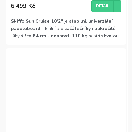
hodnocení
6 499 Kč
produktu
DETAIL
je
4,0
Skiffo Sun Cruise 10'2"
je
stabilní, univerzální
z
paddleboard
, ideální pro
začátečníky i pokročilé
5
.
hvězdiček.
Díky
šířce 84 cm
a
nosnosti 110 kg
nabízí
skvělou
stabilitu
a dostatek prostoru i pro jízdu s dítětem.
Touringový tvar
zajistí
pohodovou plavbu i na
tekoucí vodě
. Navíc ho
sbalíte do praktického
batohu s kolečky
!