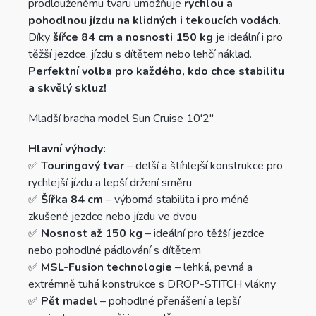
prodlouženému tvaru umožňuje
rychlou a
pohodlnou jízdu na klidných i tekoucích vodách
.
Díky
šířce 84 cm a nosnosti 150 kg
je ideální i pro
těžší jezdce, jízdu s dítětem nebo lehčí náklad.
Perfektní volba pro každého, kdo chce stabilitu
a skvělý skluz!
Mladší bracha model
Sun Cruise 10'2"
Hlavní výhody:
✅
Touringový tvar
– delší a štíhlejší konstrukce pro
rychlejší jízdu a lepší držení směru
✅
Šířka 84 cm
– výborná stabilita i pro méně
zkušené jezdce nebo jízdu ve dvou
✅
Nosnost až 150 kg
– ideální pro těžší jezdce
nebo pohodlné pádlování s dítětem
✅
MSL
-Fusion technologie
– lehká, pevná a
extrémně tuhá konstrukce s DROP-STITCH vlákny
✅
Pět madel
– pohodlné přenášení a lepší