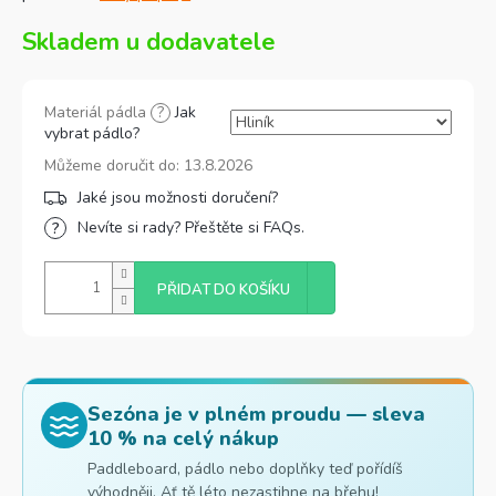
Skladem u dodavatele
Materiál pádla
?
Jak
vybrat pádlo?
Můžeme doručit do:
13.8.2026
Nevíte si rady? Přeštěte si FAQs.
PŘIDAT DO KOŠÍKU
Sezóna je v plném proudu — sleva
10 % na celý nákup
Paddleboard, pádlo nebo doplňky teď pořídíš
výhodněji. Ať tě léto nezastihne na břehu!