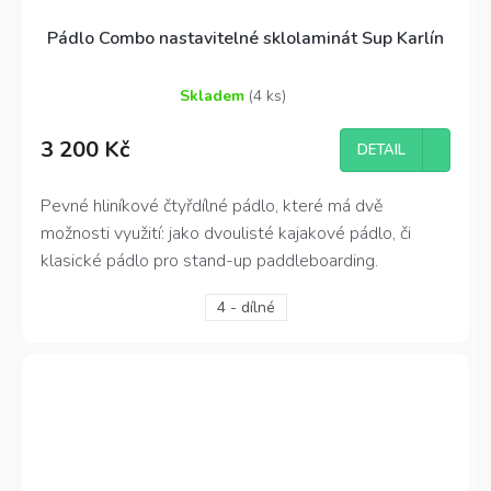
Pádlo Combo nastavitelné sklolaminát Sup Karlín
Skladem
(4 ks)
Průměrné
hodnocení
3 200 Kč
produktu
DETAIL
je
5,0
Pevné hliníkové čtyřdílné pádlo, které má dvě
z
možnosti využití: jako dvoulisté kajakové pádlo, či
5
hvězdiček.
klasické pádlo pro stand-up paddleboarding.
4 - dílné