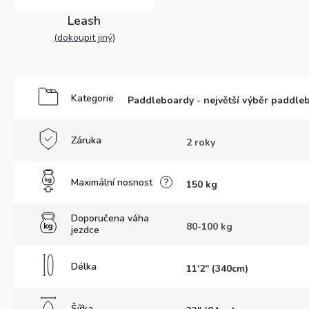
Leash
(dokoupit jiný)
Kategorie
Paddleboardy - největší výběr paddle
Záruka
2 roky
Maximální nosnost
?
150 kg
Doporučena váha
80-100 kg
jezdce
Délka
11'2'' (340cm)
Šířka