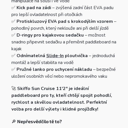
manipulace na souši i ve vodě
✅
Kick pad na zádi
– zvýšená zadní část EVA padu
pro lepší ovladatelnost při otočkách
✅
Protiskluzový EVA pad s krokodýlím vzorem
–
pohodlný povrch, který neklouže ani při delší jízdě
✅
D-ringy pro kajakovou sedačku
– možnost
snadno připevnit sedačku a přeměnit paddleboard na
kajak
✅
Odnímatelná
Slide-In
ploutvička
– jednoduchá
montáž a lepší stabilita na vodě
✅
Pružné lanko pro uchycení nákladu
– bezpečné
uložení osobních věcí nebo nepromokavého vaku
🚀
Skiffo Sun Cruise 11'2" je ideální
paddleboard pro ty, kteří chtějí spojit pohodlí,
rychlost a skvělou ovladatelnost. Perfektní
volba pro delší výlety i klidné projížďky!
🔎
Nepřesvědčilo tě to?