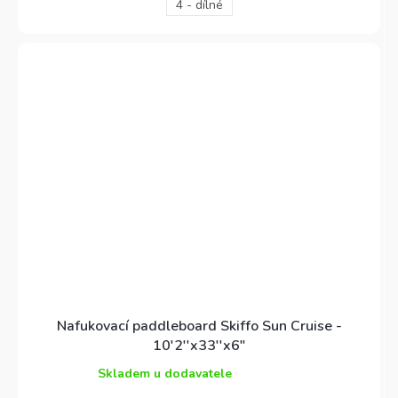
4 - dílné
Nafukovací paddleboard Skiffo Sun Cruise -
10'2''x33''x6"
Skladem u dodavatele
Průměrné