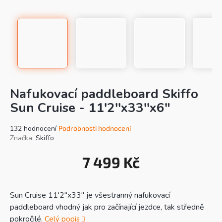
Nafukovací paddleboard Skiffo
Sun Cruise - 11'2''x33''x6"
Průměrné
132 hodnocení
Podrobnosti hodnocení
hodnocení
Značka:
Skiffo
produktu
je
7 499 Kč
3,7
Mě
z
cen
5
hvězdiček.
Sun Cruise 11'2"x33" je všestranný nafukovací
paddleboard vhodný jak pro začínající jezdce, tak středně
pokročilé.
Celý popis