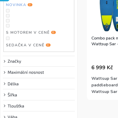
e
NOVINKA
u
k
0
l
k
t
t
ů
ů
S MOTOREM V CENĚ
0
Combo pack n
Wattsup Sar -
SEDAČKA V CENĚ
0
Průměrné
hodnocení
Značky
produktu
6 999 Kč
je
Maximální nosnost
?
3,7
z
Wattsup Sar 1
5
Délka
paddleboard 
hvězdiček.
Wattsup Sar
Šířka
rovnováhu mez
ovladatelnos
Tloušťka
84 cm a prot
Váha
?
poskytuje
vyni