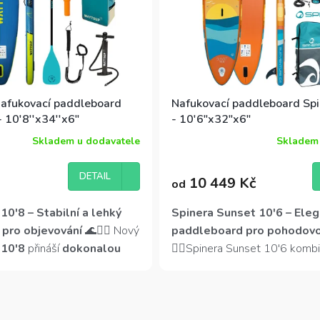
afukovací paddleboard
Nafukovací paddleboard Spi
 10'8''x34''x6"
- 10'6"x32"x6"
Skladem u dodavatele
Skladem 
DETAIL
10 449 Kč
od
0'8 – Stabilní a lehký
Spinera Sunset 10'6 – Eleg
pro objevování
🌊🏄‍♂️ Nový
paddleboard pro pohodovou
 10'8
přináší
dokonalou
🏄‍♀️
Spinera Sunset 10'6 kombi
i stabilitou,
odolnost a skvělou stabilitu. D
tí a pohodlím
. Díky
šířce
dvojvrstvé MSL-Fusion technol
O
iskluzové EVA podložce
pevný a lehký, zatímco protis
v
kající stabilitu
, ideální pro
pěna zajišťuje bezpečný postoj.