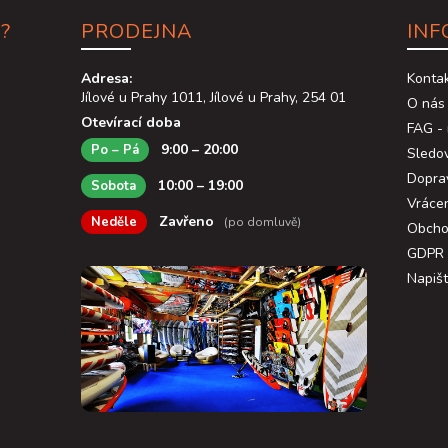
?
PRODEJNA
INF
Adresa:
Konta
Jílové u Prahy 1011, Jílové u Prahy, 254 01
O nás
Otevírací doba
FAG - 
9:00 – 20:00
Po – Pá
Sledov
Dopra
10:00 – 19:00
Sobota
Vráce
Zavřeno
Neděle
(po domluvě)
Obcho
GDPR
Napiš