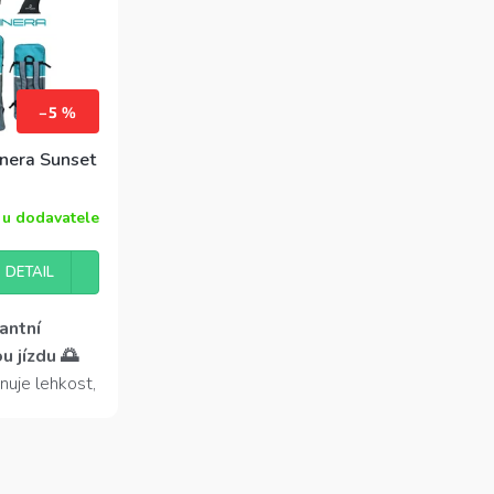
–5 %
nera Sunset
u dodavatele
DETAIL
antní
 jízdu 🌅
nuje lehkost,
íky
ogii je
kluzová EVA
 Ideální pro