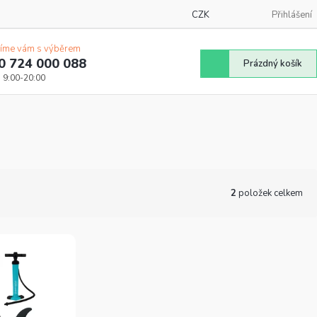
CZK
Přihlášení
íme vám s výběrem
0 724 000 088
Nákupní
Prázdný košík
košík
2
položek celkem