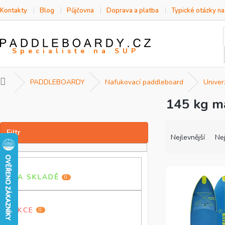
Přejít
Kontakty
Blog
Půjčovna
Doprava a platba
Typické otázky n
na
obsah
Domů
PADDLEBOARDY
Nafukovací paddleboard
Univer
145 kg m
P
o
s
Ř
V
t
a
ý
Nejlevnější
Nej
r
z
p
a
e
i
n
n
s
NA SKLADĚ
0
n
í
p
í
p
r
p
r
o
AKCE
0
a
o
d
n
d
u