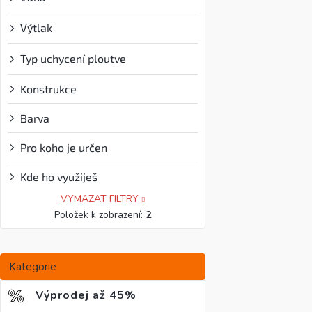
začátečníky i
Výtlak
?
konstrukce 
zajišťují
snadn
Typ uchycení ploutve
?
skvělá mané
plynulou jízd
Konstrukce
moři
.
Barva
Pro koho je určen
Kde ho využiješ
VYMAZAT FILTRY
Položek k zobrazení:
2
Přeskočit
Kategorie
kategorie
Výprodej až 45%