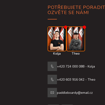
p
a
POTŘEBUJETE PORADIT
t
OZVĚTE SE NÁM!
í
Kolja
Theo
+420 724 000 088 - Kolja
+420 603 916 042 - Theo
paddleboardy@email.cz