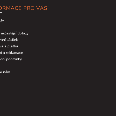
ORMACE PRO VÁS
kty
nejčastější dotazy
ání zásilek
va a platba
ní a reklamace
dní podmínky
te nám