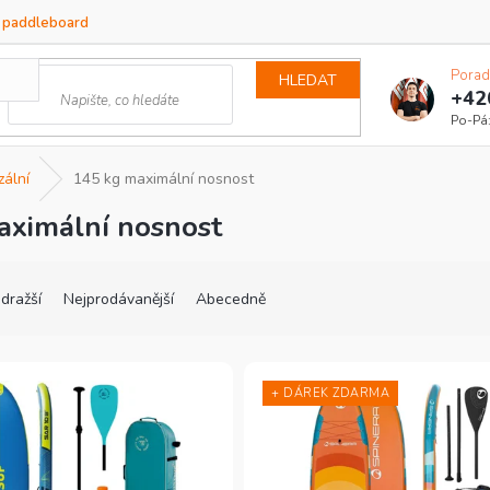
a paddleboard
Porad
HLEDAT
+42
zální
145 kg maximální nosnost
aximální nosnost
dražší
Nejprodávanější
Abecedně
+ DÁREK ZDARMA