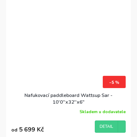
extrémě nízké váhy
a
výborných jízdních
vlasností
, zdobí paddleboard kombinace modré a
zelené barvy.!
–5 %
Nafukovací paddleboard Wattsup Sar -
10'0''x32''x6"
Skladem u dodavatele
Průměrné
hodnocení
produktu
DETAIL
5 699 Kč
od
je
4,3