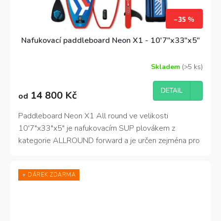
–35 %
Nafukovací paddleboard Neon X1 - 10'7"x33"x5"
Skladem
(>5 ks)
Průměrné
hodnocení
produktu
DETAIL
14 800 Kč
od
je
4,6
z
Paddleboard Neon X1 All round ve velikosti
5
10'7"x33"x5" je nafukovacím SUP plovákem z
hvězdiček.
kategorie ALLROUND forward a je určen zejména pro
použití na klidné vodě, tekoucí řece nebo rozvlněném
moři.
+ DÁREK ZDARMA