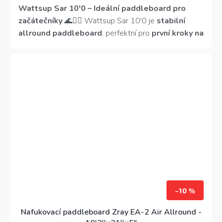
z
Wattsup Sar 10'0 – Ideální paddleboard pro
5
začátečníky
🌊🏄‍♂️
Wattsup Sar 10'0 je
stabilní
hvězdiček.
allround paddleboard
, perfektní pro
první kroky na
vodě i rekreační pádlování
.
Délka 305 cm a šířka
81 cm
poskytují
skvělou rovnováhu
, zatímco
nízká
hmotnost (8,1 kg)
zajišťuje
snadnou manipulaci a
přenášení
.
Kickpad, protiskluzová EVA podložka
a kvalitní příslušenství
dělají z tohoto paddleboardu
ideální volbu pro pohodové vyjížďky na klidné
hladině
.
–10 %
Nafukovací paddleboard Zray EA-2 Air Allround -