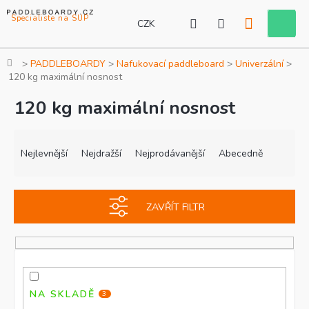
Přejít
na
CZK
Nákupní
obsah
košík
Domů
PADDLEBOARDY
Nafukovací paddleboard
Univerzální
120 kg maximální nosnost
120 kg maximální nosnost
Ř
V
a
ý
Nejlevnější
Nejdražší
Nejprodávanější
Abecedně
z
p
e
i
n
s
ZAVŘÍT FILTR
í
p
p
r
r
o
o
d
d
u
u
k
NA SKLADĚ
3
k
t