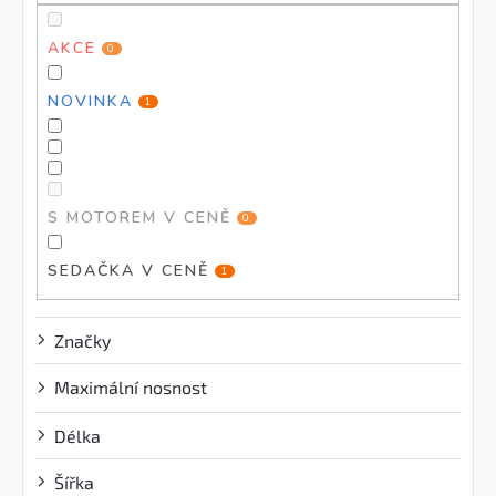
t
ů
ů
AKCE
0
NOVINKA
1
S MOTOREM V CENĚ
0
SEDAČKA V CENĚ
1
Značky
Maximální nosnost
?
Délka
Šířka