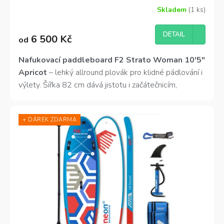
Skladem
(1 ks)
DETAIL
6 500 Kč
od
Nafukovací paddleboard F2 Strato Woman 10'5"
Apricot
– lehký allround plovák pro klidné pádlování i
výlety. Šířka 82 cm dává jistotu i začátečnicím,
hmotnost pouhých 9,7 kg zvládneš odnést k vodě
sama. Odolná konstrukce Double Layer, odnímatelná
+ DÁREK ZDARMA
ploutev Slide-In a D-ringy pro kajakovou sedačku. V
ceně kompletní set: pádlo, pumpa s manometrem,
batoh, leash i ploutev.