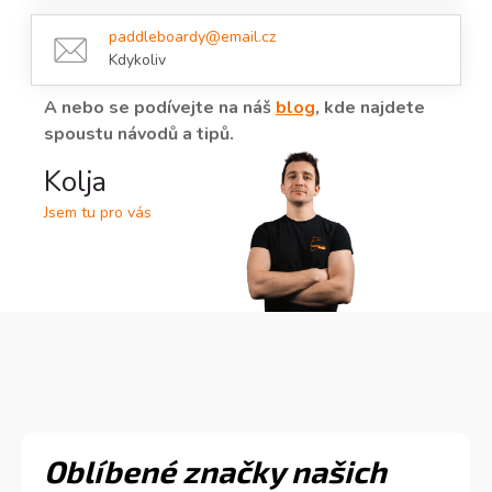
k
y
paddleboardy@email.cz
v
Kdykoliv
ý
p
A nebo se podívejte na náš
blog
, kde najdete
i
spoustu návodů a tipů.
s
u
Kolja
Jsem tu pro vás
Oblíbené značky našich