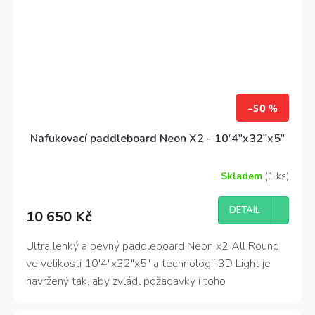
–50 %
Nafukovací paddleboard Neon X2 - 10'4"x32"x5"
Skladem
(1 ks)
Průměrné
hodnocení
produktu
DETAIL
10 650 Kč
je
4,6
z
Ultra lehký a pevný paddleboard Neon x2 All Round
5
ve velikosti 10'4"x32"x5" a technologii 3D Light je
hvězdiček.
navržený tak, aby zvládl požadavky i toho
nejnáročnějšího zákazníka - paddleboardisty. Krom