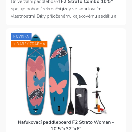
z
Univerzální paddleboard
F2 Strato Combo 10'5"
5
spojuje pohodlí rekreační jízdy se sportovními
hvězdiček.
vlastnostmi. Díky přiloženému kajakovému sedáku a
pádlu nabízí i pohodlnou variantu jízdy v sedě. Skvělý
parťák na výlety i relax u vody.
NOVINKA
+ DÁREK ZDARMA
Nafukovací paddleboard F2 Strato Woman -
10'5''x32''x6"