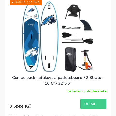
+ DÁREK ZDARMA
Combo pack nafukovací paddleboard F2 Strato -
10'5''x32''x6"
Skladem u dodavatele
Průměrné
hodnocení
produktu
DETAIL
7 399 Kč
je
4,3