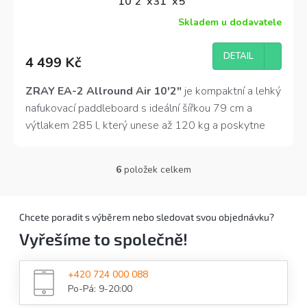
10'2''x31''x5"
Skladem u dodavatele
Průměrné
hodnocení
produktu
DETAIL
4 499 Kč
je
4,0
z
ZRAY EA-2 Allround Air 10′2″
je kompaktní a lehký
5
nafukovací paddleboard s ideální šířkou 79 cm a
hvězdiček.
výtlakem 285 l, který unese až 120 kg a poskytne
vyváženou kombinaci stability a ovladatelnosti.
6
položek celkem
O
v
l
á
Chcete poradit s výběrem nebo sledovat svou objednávku?
d
Vyřešíme to společně!
a
c
í
+420 724 000 088
p
Po-Pá: 9-20:00
r
v