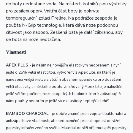
do boty nedostane voda. Na místech kotníků jsou výstelky
pro zesílení opory. Vnitřní část boty je pokryta
termoregulační izolací Fireline. Na podrážce zespoda je
použita N-Grip technologie, která dává noze podobnou
citlivost jako naboso. Zesílená pata je další zábranou, aby
se bota na noze neotáčela.
Vlastnosti
APEX PLUS
- je naším nejnovějším elastickým neoprénem s nyní
ještě o 25% větší elasticitou, vytvořený z Apex Lite, na který je
nanesena vnější vrstva s větším obsahem spandexu pro dosažení
větší elasticity a měkkého pocitu. Zmiňovaný Apex Lite je nahuštěn
ještě větším počtem mikroskopických bublinek, které způsobují, že
námi použitý neoprén je ještě více elastický, teplejší a lehčí.
BAMBOO CHARCOAL
- je dobře známé pro svoje antibakteriální a
antizápachové vlastnosti, ale nedoceněné pro schopnost odrážet
paprsky infračerveného světla. Materiál odráží příjemci zpět paprsky