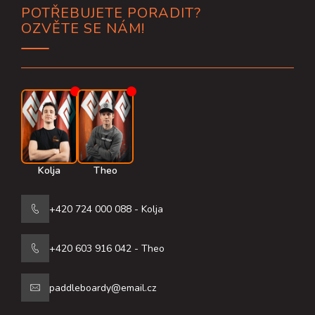
POTŘEBUJETE PORADIT?
á
OZVĚTE SE NÁM!
p
a
t
í
Kolja
Theo
+420 724 000 088 - Kolja
+420 603 916 042 - Theo
paddleboardy@email.cz