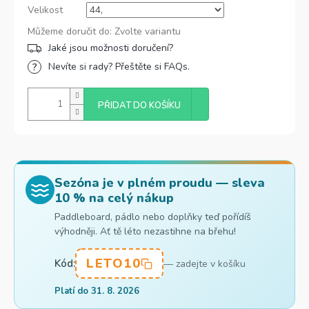
Velikost
Můžeme doručit do:
Zvolte variantu
Nevíte si rady? Přeštěte si FAQs.
PŘIDAT DO KOŠÍKU
Sezóna je v plném proudu — sleva
10 % na celý nákup
Paddleboard, pádlo nebo doplňky teď pořídíš
výhodněji. Ať tě léto nezastihne na břehu!
LETO10
Kód:
— zadejte v košíku
Platí do 31. 8. 2026