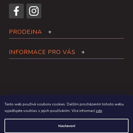
PRODEJNA
INFORMACE PRO VÁS
Tento web používá soubory cookies. Dalším procházením tohoto webu
vyjadřujete souhlas s jejich používáním. Více informací
zde
.
Copyright 2026
Paddleboardy.cz
. Všechna práva vyhrazena.
Nastavení
Grafický návrh vytvořil a na Shoptet implementoval
Tomáš Hlad
&