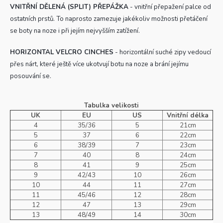
VNITŘNÍ DĚLENÁ (SPLIT) PŘEPÁŽKA
- vnitřní přepažení
palce
od
ostatních prstů. To naprosto zamezuje jakékoliv možnosti přetáčení
se boty na noze i při jejím nejvyšším zatížení.
HORIZONTAL VELCRO CINCHES
- horizontální suché zipy vedoucí
přes nárt, které ještě více ukotvují botu na noze a brání jejímu
posouvání se.
Tabulka velikosti
UK
EU
US
Vnitřní délka
4
35/36
5
21cm
5
37
6
22cm
6
38/39
7
23cm
7
40
8
24cm
8
41
9
25cm
9
42/43
10
26cm
10
44
11
27cm
11
45/46
12
28cm
12
47
13
29cm
13
48/49
14
30cm