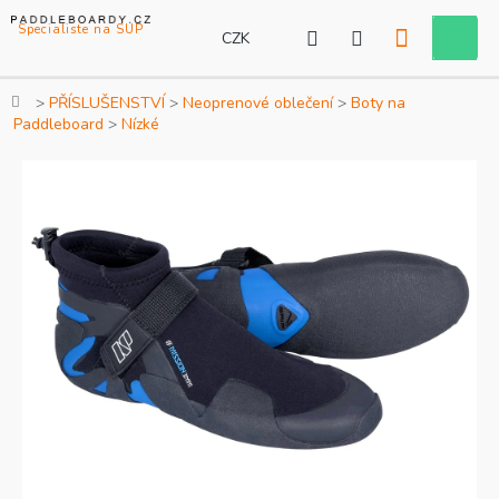
Přejít
na
CZK
Nákupní
obsah
košík
Domů
PŘÍSLUŠENSTVÍ
Neoprenové oblečení
Boty na
Paddleboard
Nízké