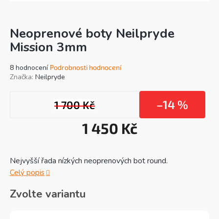
Neoprenové boty Neilpryde
Mission 3mm
Průměrné
8 hodnocení
Podrobnosti hodnocení
hodnocení
Značka:
Neilpryde
produktu
je
–14 %
1 700 Kč
4,3
z
5
1 450 Kč
hvězdiček.
Mě
cen
Nejvyšší řada nízkých neoprenových bot round.
Celý popis
Zvolte variantu