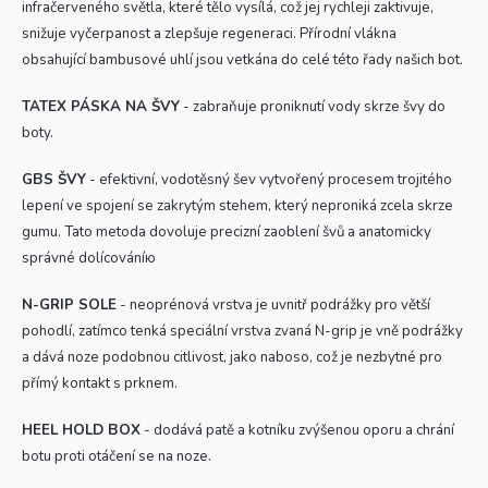
infračerveného světla, které tělo vysílá, což jej rychleji zaktivuje,
snižuje vyčerpanost a zlepšuje regeneraci. Přírodní vlákna
obsahující
bambusové uhlí
jsou vetkána do celé této řady našich bot.
TATEX PÁSKA NA ŠVY
- zabraňuje proniknutí vody skrze švy do
boty.
GBS ŠVY
- efektivní, vodotěsný šev vytvořený procesem trojitého
lepení ve spojení se zakrytým stehem, který neproniká zcela skrze
gumu. Tato metoda dovoluje precizní zaoblení švů a anatomicky
správné dolícováníю
N-GRIP SOLE
- neoprénová vrstva je uvnitř podrážky pro větší
pohodlí, zatímco tenká speciální vrstva zvaná N-grip je vně podrážky
a dává noze podobnou citlivost, jako naboso, což je nezbytné pro
přímý kontakt s prknem.
HEEL HOLD BOX
- dodává patě a kotníku zvýšenou oporu a chrání
botu proti otáčení se na noze.