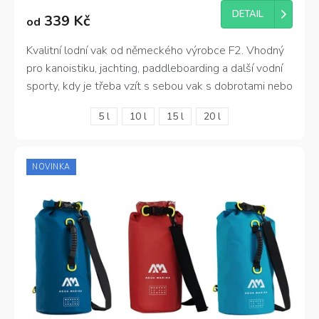
produktu
DETAIL
339 Kč
od
je
4,2
z
Kvalitní lodní vak od německého výrobce F2.
Vhodný
5
pro kanoistiku, jachting, paddleboarding a další vodní
hvězdiček.
sporty, kdy je třeba vzít s sebou vak s dobrotami nebo
jinými věcmi.
Odnímatelný ramenní popruh.
5 l
10 l
15 l
20 l
NOVINKA