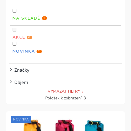
o
d
d
u
u
k
NA SKLADĚ
1
k
t
t
ů
ů
AKCE
0
NOVINKA
2
Značky
Objem
VYMAZAT FILTRY
Položek k zobrazení:
3
NOVINKA