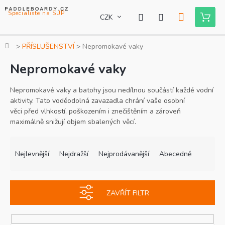
Přejít
na
CZK
Nákupní
obsah
košík
Domů
PŘÍSLUŠENSTVÍ
Nepromokavé vaky
Nepromokavé vaky
Nepromokavé vaky a batohy jsou nedílnou součástí každé vodní
aktivity. Tato voděodolná zavazadla chrání vaše osobní
věci před vlhkostí, poškozením i znečištěním a zároveň
maximálně snižují objem sbalených věcí.
Ř
V
a
ý
Nejlevnější
Nejdražší
Nejprodávanější
Abecedně
z
p
e
i
n
s
ZAVŘÍT FILTR
í
p
p
r
r
o