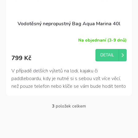
Vodotěsný nepropustný Bag Aqua Marina 40l
Na objednaní (3-9 dnů)
DETAIL
799 Kč
V případě delších výletů na lodi, kajaku či
paddleboardu, kdy je nutné si s sebou vzít více věcí,
než pouze telefon nebo klíče se vám bude hodit tento
voděodolný lodní vak neboli loďák. Nepromokavý obal
je vyroben z kompletně voděodolného materiálu a má
3
položek celkem
O
snadné zapínání rolováním s plastovou přezkou.
Dry
v
bag má
objem 40 litrů
, je vyroben z PVC a má
l
výraznou barvu pro lepší viditelnost na vodě
á
d
a