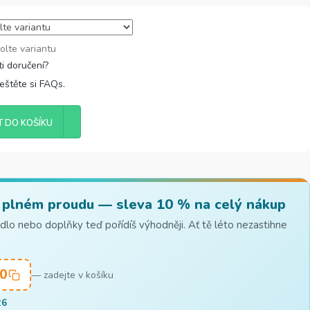
olte variantu
řeštěte si FAQs.
T DO KOŠÍKU
 plném proudu — sleva 10 % na celý nákup
lo nebo doplňky teď pořídíš výhodněji. Ať tě léto nezastihne
0
— zadejte v košíku
26