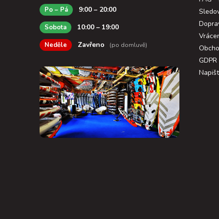
9:00 – 20:00
Po – Pá
Sledov
Dopra
10:00 – 19:00
Sobota
Vráce
Zavřeno
Neděle
(po domluvě)
Obcho
GDPR
Napiš