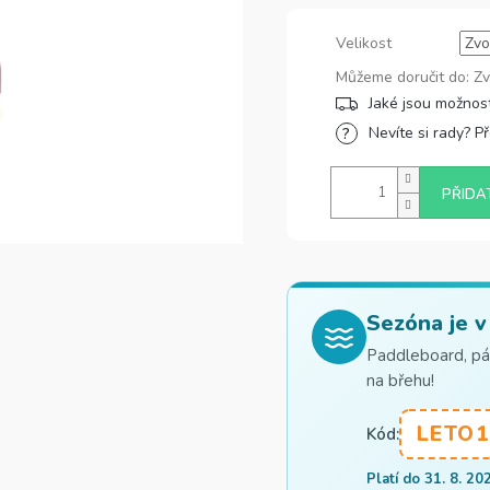
Velikost
Můžeme doručit do:
Zv
Nevíte si rady? P
PŘIDA
Sezóna je v
Paddleboard, pád
na břehu!
LETO1
Kód:
Platí do 31. 8. 20