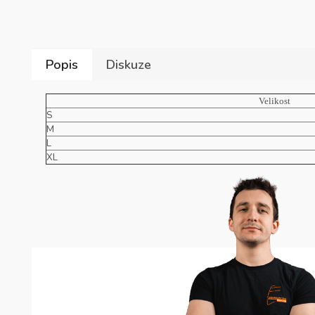
Popis
Diskuze
Velikost
S
M
L
XL