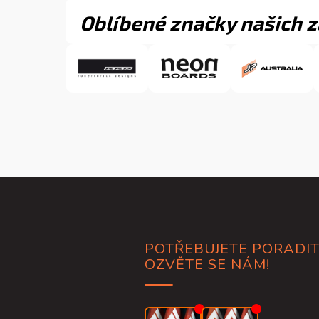
Oblíbené značky našich 
Z
á
p
a
POTŘEBUJETE PORADIT
t
OZVĚTE SE NÁM!
í