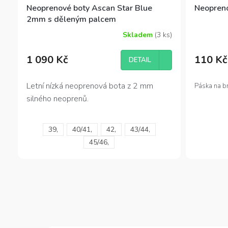
Neoprenové boty Ascan Star Blue
Neopreno
2mm s děleným palcem
Skladem
(3 ks)
Průměrné
Průměrné
hodnocení
hodnocení
produktu
produktu
1 090 Kč
110 Kč
DETAIL
je
je
4,4
5,0
z
z
Letní nízká neoprenová bota z 2 mm
Páska na br
5
5
silného neoprenů.
hvězdiček.
hvězdiček.
39,
40/41,
42,
43/44,
45/46,