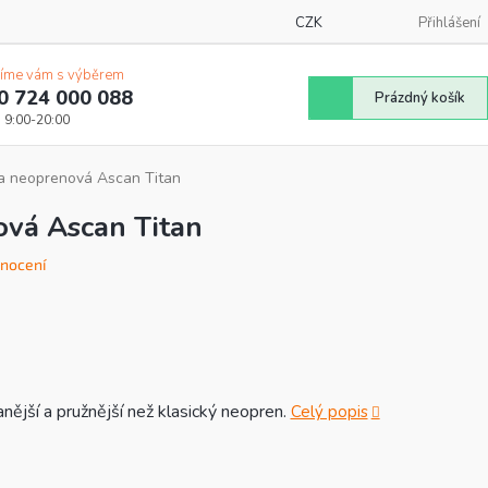
CZK
Přihlášení
íme vám s výběrem
0 724 000 088
Nákupní
Prázdný košík
košík
a neoprenová Ascan Titan
vá Ascan Titan
nocení
nější a pružnější než klasický neopren.
Celý popis