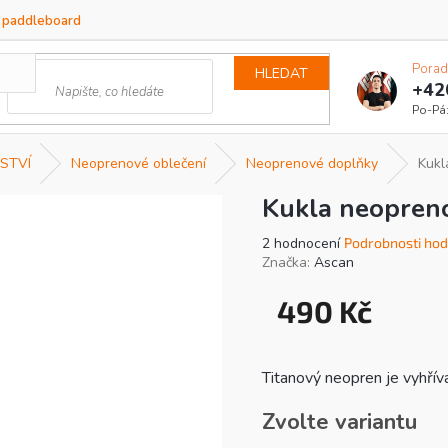
a paddleboard
Porad
HLEDAT
+42
STVÍ
Neoprenové oblečení
Neoprenové doplňky
Kukl
Kukla neopreno
Průměrné
2 hodnocení
Podrobnosti hod
hodnocení
Značka:
Ascan
produktu
je
490 Kč
5,0
Měrná
z
cena:
5
hvězdiček.
Titanový neopren je vyhříva
Zvolte variantu