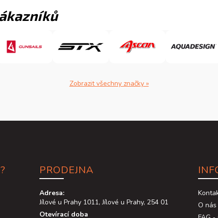
zákazníků
Zobrazit všechny značky »
?
PRODEJNA
INF
Adresa:
Konta
Jílové u Prahy 1011, Jílové u Prahy, 254 01
O nás
Otevírací doba
FAG - 