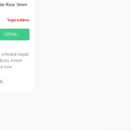
yde Rise 3mm
Vyprodáno
DETAIL
 středně teplé,
boty, které
 a jsou
6,