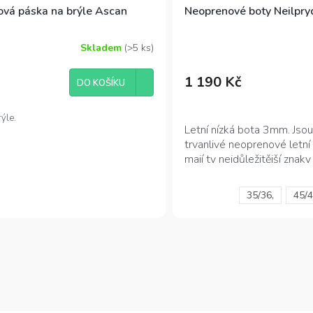
vá páska na brýle Ascan
Neoprenové boty Neilpr
Skladem
(>5 ks)
Průměrné
hodnocení
produktu
1 190 Kč
DO KOŠÍKU
je
4,8
z
ýle.
Letní nízká bota 3mm. Jsou
5
hvězdiček.
trvanlivé neoprenové letní 
mají ty nejdůležitější znaky
dostupné pro každého.
35/36,
45/4