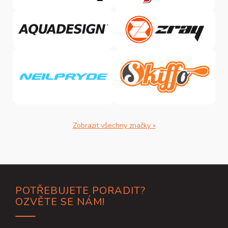
Zobrazit všechny značky »
Z
POTŘEBUJETE PORADIT?
á
OZVĚTE SE NÁM!
p
a
t