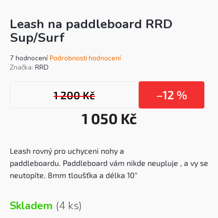
Leash na paddleboard RRD
Sup/Surf
Průměrné
7 hodnocení
Podrobnosti hodnocení
hodnocení
Značka:
RRD
produktu
je
–12 %
1 200 Kč
4,3
z
5
1 050 Kč
hvězdiček.
Mě
cen
Leash rovný pro uchyceni nohy a
paddleboardu.
Paddleboard vám nikde neupluje , a vy se
neutopíte.
8mm tloušťka a délka 10"
Skladem
(4 ks)