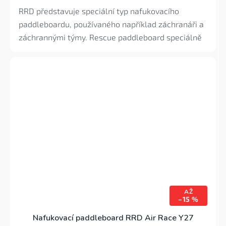
5,0
RRD představuje speciální typ nafukovacího
z
5
paddleboardu, používaného například záchranáři a
hvězdiček.
záchrannými týmy. Rescue paddleboard speciálně
navržený s nižší tloušťkou profilu, který je pevný
jako beton. Nejjemnější pad na trhu.
AŽ
–15 %
Nafukovací paddleboard RRD Air Race Y27