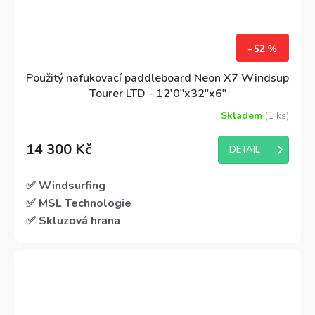
–52 %
Použitý nafukovací paddleboard Neon X7 Windsup
Tourer LTD - 12'0"x32"x6"
Skladem
(1 ks)
14 300 Kč
DETAIL
✅ Windsurfing
✅ MSL Technologie
✅ Skluzová hrana
✅ Skoro jako nový
✅ Kompletní s příslušenstvím