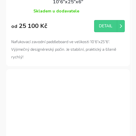
10'6"x25"x6"
Skladem u dodavatele
Průměrné
hodnocení
25 100 Kč
produktu
od
DETAIL
je
5,0
Nafukovací zavodní paddleboard ve velikosti 10'6"x25"6".
z
5
Výjimečný designéreský počin. Je stabilní, praktický a šíleně
hvězdiček.
rychlý!