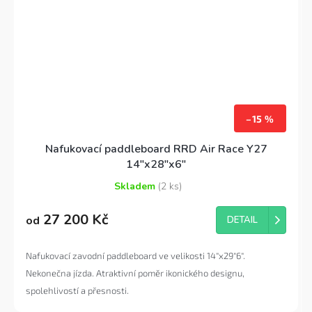
–15 %
Nafukovací paddleboard RRD Air Race Y27
14"x28"x6"
Skladem
(2 ks)
Průměrné
hodnocení
27 200 Kč
produktu
od
DETAIL
je
4,5
Nafukovací zavodní paddleboard ve velikosti 14"x29"6".
z
5
Nekonečna jízda. Atraktivní poměr ikonického designu,
hvězdiček.
spolehlivostí a přesnosti.