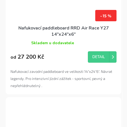
–15 %
Nafukovací paddleboard RRD Air Race Y27
14"x24"x6"
Skladem u dodavatele
Průměrné
hodnocení
27 200 Kč
produktu
od
DETAIL
je
5,0
Nafukovací zavodní paddleboard ve velikosti 14"x24"6". Návrat
z
5
legendy. Pro intenzivní jízdní zážitek - sportovní, pevný a
hvězdiček.
nepřehlédnutelný .