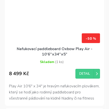
–50 %
Nafukovací paddleboard Oxbow Play Air -
10'6''x34''x5"
Skladem
(1 ks)
Průměrné
hodnocení
8 499 Kč
produktu
DETAIL
je
4,4
Play Air 10'6" x 34"
je hravým nafukovacím plovákem,
z
který se hodí jako rodinný paddleboard pro
5
hvězdiček.
všestranné pádlování na klidné hladiny či na fitness
aktivity. Plochý profil a kulatý nos zajišťují vysokou