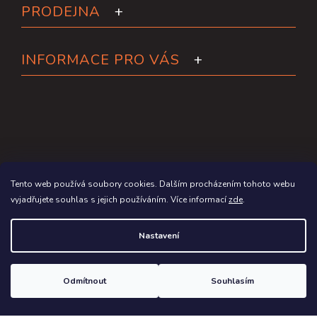
PRODEJNA
INFORMACE PRO VÁS
Tento web používá soubory cookies. Dalším procházením tohoto webu
vyjadřujete souhlas s jejich používáním. Více informací
zde
.
Copyright 2026
Paddleboardy.cz
. Všechna práva vyhrazena.
Nastavení
Grafický návrh vytvořil a na Shoptet implementoval
Tomáš Hlad
&
Shoptetak.cz
.
Odmítnout
Souhlasím
Vytvořil Shoptet