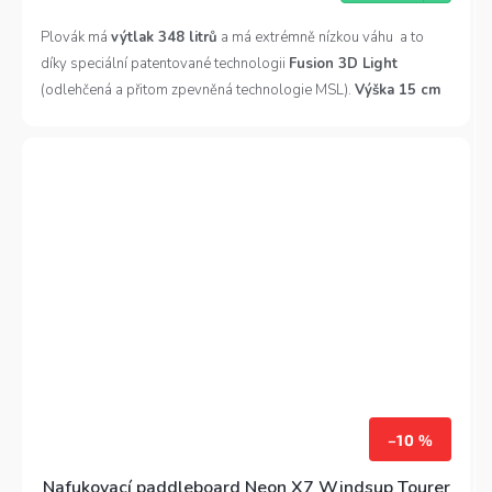
je
5,0
Plovák má
výtlak 348 litrů
a má extrémně nízkou váhu a to
z
5
díky speciální patentované technologii
Fusion 3D Light
hvězdiček.
(odlehčená a přitom zpevněná technologie MSL).
Výška 15 cm
zajišťuje velmi vysoký výtlak paddleboardu a
šířka 81 cm
naopak dodává plováku vyšší rychost při zachování potřebné
stability. Má pevnou hranu na zádi a může jezdit ve skluzu při
použití s windsurfingovou plachtou.
–10 %
Nafukovací paddleboard Neon X7 Windsup Tourer