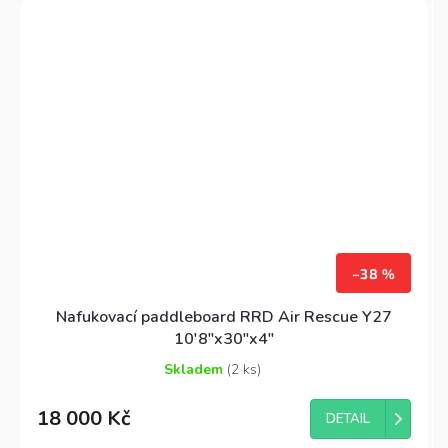
stabilitu a je tak vhodný i pro úplné začátečníky.
Dodáváme je s luxusním batohem s kolečky.
–38 %
Nafukovací paddleboard RRD Air Rescue Y27
10'8"x30"x4"
Skladem
(2 ks)
Průměrné
hodnocení
18 000 Kč
produktu
DETAIL
je