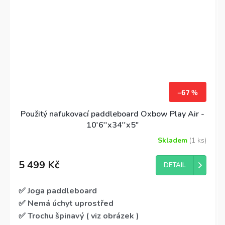
–67 %
Použitý nafukovací paddleboard Oxbow Play Air -
10'6''x34''x5"
Skladem
(1 ks)
5 499 Kč
DETAIL
✅ Joga paddleboard
✅ Nemá úchyt uprostřed
✅ Trochu špinavý ( viz obrázek )