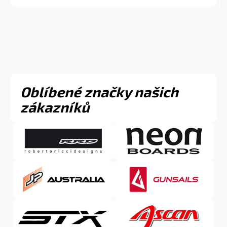
✅ Pro holky do 65 kg
✅ Batoh s kolečky
✅ Komplet s příslušenstvím
Oblíbené značky našich
zákazníků