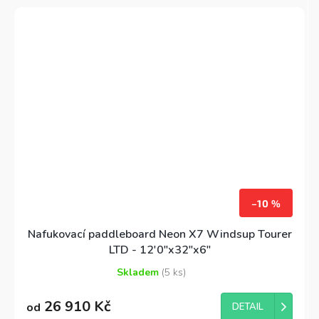
–10 %
Nafukovací paddleboard Neon X7 Windsup Tourer
LTD - 12'0"x32"x6"
Skladem
(5 ks)
Průměrné
hodnocení
26 910 Kč
produktu
od
DETAIL