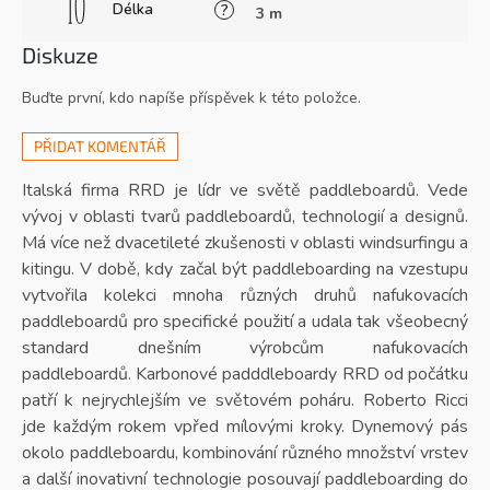
Délka
?
3 m
Diskuze
Buďte první, kdo napíše příspěvek k této položce.
PŘIDAT KOMENTÁŘ
Italská firma RRD je lídr ve světě paddleboardů. Vede
vývoj v oblasti tvarů paddleboardů, technologií a designů.
Má více než dvacetileté zkušenosti v oblasti windsurfingu a
kitingu. V době, kdy začal být paddleboarding na vzestupu
vytvořila kolekci mnoha různých druhů nafukovacích
paddleboardů pro specifické použití a udala tak všeobecný
standard dnešním výrobcům nafukovacích
paddleboardů.
Karbonové padddleboardy RRD od počátku
patří k nejrychlejším ve světovém poháru.
Roberto Ricci
jde každým rokem vpřed mílovými kroky. Dynemový pás
okolo paddleboardu, kombinování různého množství vrstev
a další inovativní technologie posouvají paddleboarding do