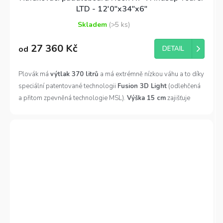
LTD - 12'0"x34"x6"
Skladem
(>5 ks)
Průměrné
hodnocení
27 360 Kč
produktu
od
DETAIL
je
5,0
Plovák má
výtlak 370 litrů
a má extrémně nízkou váhu a to díky
z
5
speciální patentované technologii
Fusion 3D Light
(odlehčená
hvězdiček.
a přitom zpevněná technologie MSL).
Výška 15 cm
zajišťuje
velmi vysoký výtlak paddleboardu a
šířka 86 cm
naopak
dodává plováku extrémní stabilitu při zachování vysoké
rychosti. Má pevnou hranu na zádi a může jezdit ve skluzu při
použití s windsurfingovou plachtou.