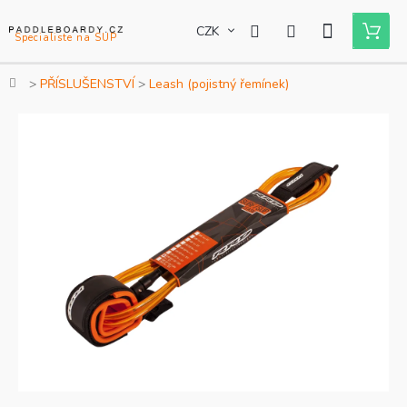
Přejít
na
CZK
Nákupní
obsah
košík
Domů
PŘÍSLUŠENSTVÍ
Leash (pojistný řemínek)