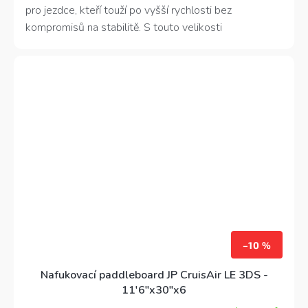
5
pro jezdce, kteří touží po vyšší rychlosti bez
hvězdiček.
kompromisů na stabilitě. S touto velikosti
11'6''x30'x5'' je vhodný pro lehčí jezdce s váhou do
130 kg.
–10 %
Nafukovací paddleboard JP CruisAir LE 3DS -
11'6"x30"x6