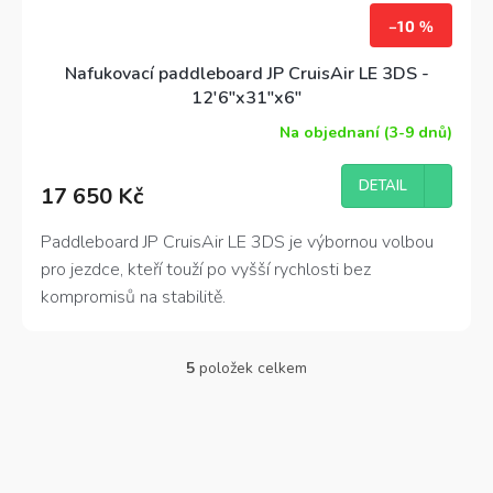
–10 %
Nafukovací paddleboard JP CruisAir LE 3DS -
12'6"x31"x6"
Na objednaní (3-9 dnů)
Průměrné
hodnocení
produktu
DETAIL
17 650 Kč
je
4,5
z
Paddleboard JP CruisAir LE 3DS je výbornou volbou
5
pro jezdce, kteří touží po vyšší rychlosti bez
hvězdiček.
kompromisů na stabilitě.
5
položek celkem
O
v
l
á
d
a