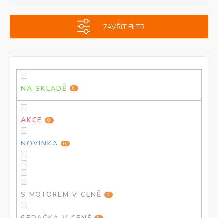
e
i
n
s
ZAVŘÍT FILTR
í
p
p
r
r
o
o
d
d
u
u
k
NA SKLADĚ
0
k
t
t
ů
ů
AKCE
0
NOVINKA
0
S MOTOREM V CENĚ
0
SEDAČKA V CENĚ
0