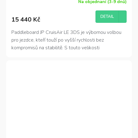
Na objednaní (3-9 dnů)
DETAIL
15 440 Kč
Paddleboard JP CruisAir LE 3DS je výbornou volbou
pro jezdce, kteří touží po vyšší rychlosti bez
kompromisů na stabilitě. S touto velikosti
11'6''x30'x6'' je vhodný pro lehčí jezdce s váhou do
140 kg.