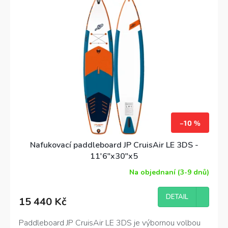
manévrovatelností. Příznivce tak najde mezi
začátečníky, ale spoustu zábavy si užijí i zkušenější
jezdci.
–10 %
Nafukovací paddleboard JP CruisAir LE 3DS -
11'6"x30"x5
Na objednaní (3-9 dnů)
Průměrné
hodnocení
produktu
DETAIL
15 440 Kč
je
4,0
z
Paddleboard JP CruisAir LE 3DS je výbornou volbou