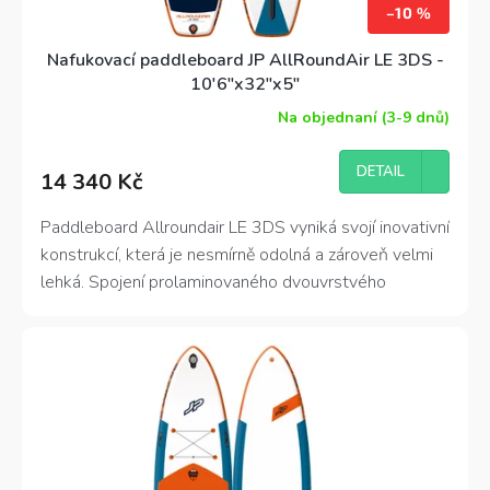
–10 %
Nafukovací paddleboard JP AllRoundAir LE 3DS -
10'6"x32"x5"
Na objednaní (3-9 dnů)
DETAIL
14 340 Kč
Paddleboard Allroundair LE 3DS vyniká svojí
inovativní
konstrukcí
, která je nesmírně odolná a zároveň velmi
lehká. Spojení prolaminovaného
dvouvrstvého
materiálu
a vyztužení
3D Stringer
dělá z tohoto
paddleboardu
jedinečný
,
pevný
a lehoučký
plovák. Vyniká výbornou stabilitou a
manévrovatelností. Příznivce tak najde mezi
začátečníky, ale spoustu zábavy si užijí i zkušenější
jezdci.