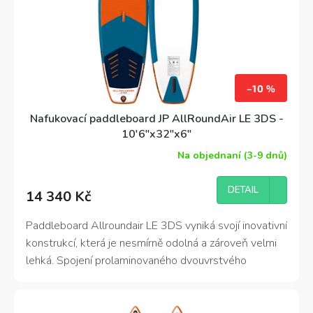
–10 %
Nafukovací paddleboard JP AllRoundAir LE 3DS -
10'6"x32"x6"
Na objednaní (3-9 dnů)
DETAIL
14 340 Kč
Paddleboard Allroundair LE 3DS vyniká svojí
inovativní
konstrukcí
, která je nesmírně odolná a zároveň velmi
lehká. Spojení prolaminovaného
dvouvrstvého
materiálu
a vyztužení
3D Stringer
dělá z tohoto
paddleboardu
jedinečný
,
pevný
a lehoučký
plovák. Vyniká výbornou stabilitou a