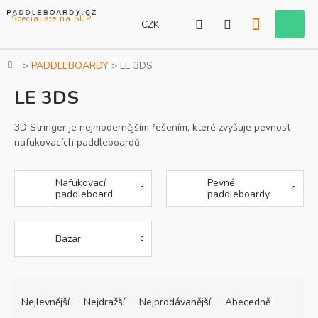
Přejít
na
CZK
Nákupní
obsah
košík
Domů
PADDLEBOARDY
LE 3DS
LE 3DS
3D Stringer je nejmodernějším řešením, které zvyšuje pevnost
nafukovacích paddleboardů.
Nafukovací
Pevné
paddleboard
paddleboardy
Bazar
Ř
V
a
ý
Nejlevnější
Nejdražší
Nejprodávanější
Abecedně
z
p