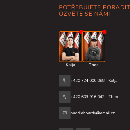
a
POTŘEBUJETE PORADIT
t
OZVĚTE SE NÁM!
í
Kolja
Theo
+420 724 000 088 - Kolja
+420 603 916 042 - Theo
paddleboardy@email.cz