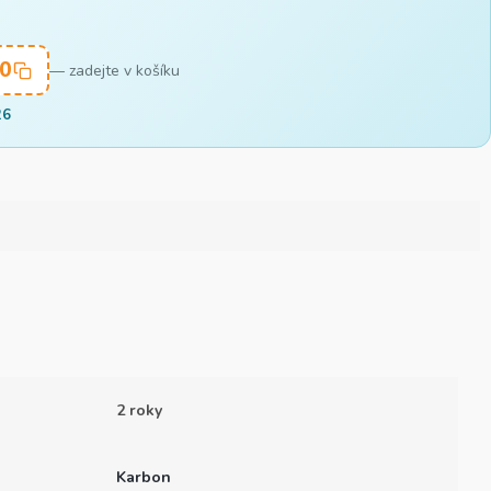
0
— zadejte v košíku
26
2 roky
Karbon