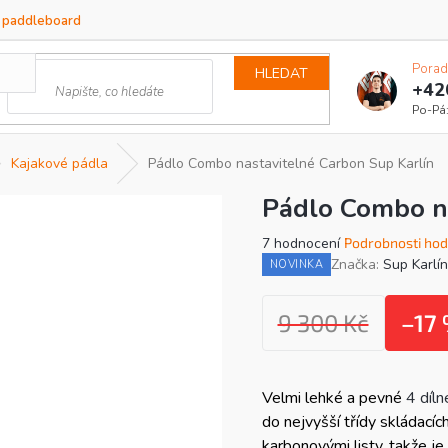
a paddleboard
Porad
HLEDAT
+42
Kajakové pádla
Pádlo Combo nastavitelné Carbon Sup Karlín
Pádlo Combo na
Průměrné
7 hodnocení
Podrobnosti hod
hodnocení
Značka:
Sup Karlín
NOVINKA
produktu
je
4,1
9 300 Kč
–17
z
5
hvězdiček.
Velmi lehké a pevné
4 díl
do nejvyšší třídy skládacíc
karbonovými listy, takže je