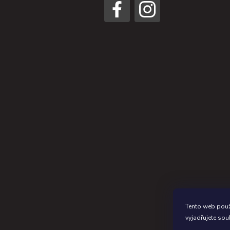
Graf
Tento web použ
vyjadřujete sou