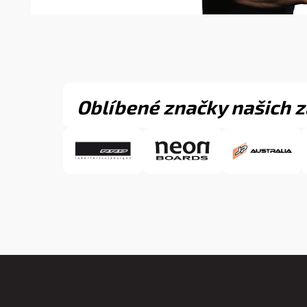
Oblíbené značky našich 
Z
á
p