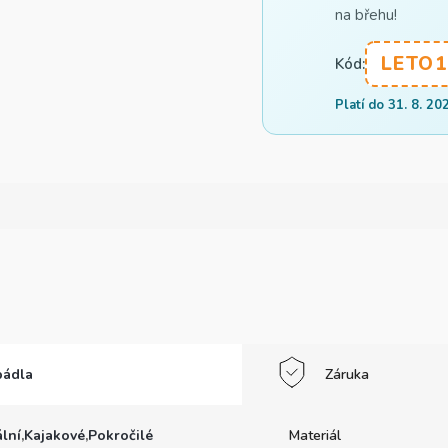
na břehu!
LETO1
Kód:
Platí do 31. 8. 20
pádla
Záruka
ální
,
Kajakové
,
Pokročilé
Materiál