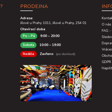
?
PRODEJNA
INF
Adresa:
Konta
Jílové u Prahy 1011, Jílové u Prahy, 254 01
O nás
Otevírací doba
FAG - 
9:00 – 20:00
Po – Pá
Sledov
Dopra
10:00 – 19:00
Sobota
Vráce
Zavřeno
Neděle
(po domluvě)
Obcho
GDPR
Napiš