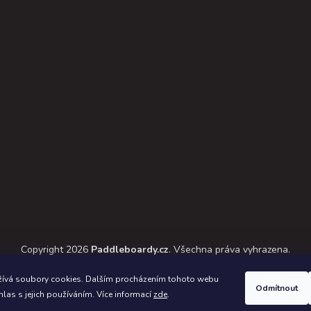
Copyright 2026
Paddleboardy.cz
. Všechna práva vyhrazena.
ický návrh vytvořil a na Shoptet implementoval
Tomáš Hlad
&
Shoptet
ívá soubory cookies. Dalším procházením tohoto webu
Odmítnout
hlas s jejich používáním. Více informací
zde
.
Vytvořil Shoptet