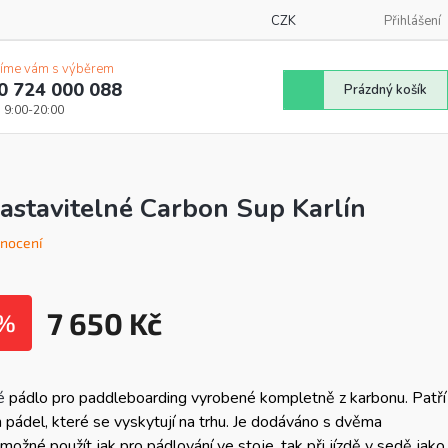
CZK
Přihlášení
íme vám s výběrem
0 724 000 088
Nákupní
Prázdný košík
košík
stavitelné Carbon Sup Karlín
nocení
7 650 Kč
 %
Měrná
cena:
né
pádlo pro paddleboarding vyrobené kompletně z karbonu. Patří
h pádel, které se vyskytují na trhu. Je dodáváno s dvěma
 možné použít jak pro pádlování ve stoje, tak při jízdě v sedě jako