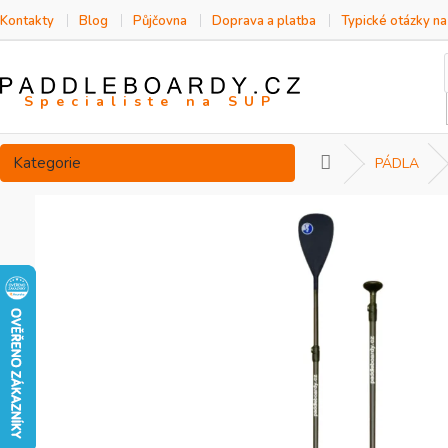
Přejít
Kontakty
Blog
Půjčovna
Doprava a platba
Typické otázky n
na
obsah
Přeskočit
Kategorie
Domů
PÁDLA
kategorie
P
o
s
t
r
a
n
n
í
p
a
n