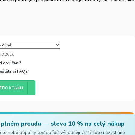
.8.2026
řeštěte si FAQs.
T DO KOŠÍKU
 plném proudu — sleva 10 % na celý nákup
lo nebo doplňky teď pořídíš výhodněji. Ať tě léto nezastihne