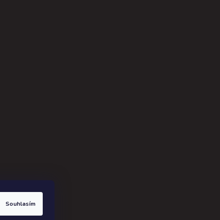
ak.cz
.
Souhlasím