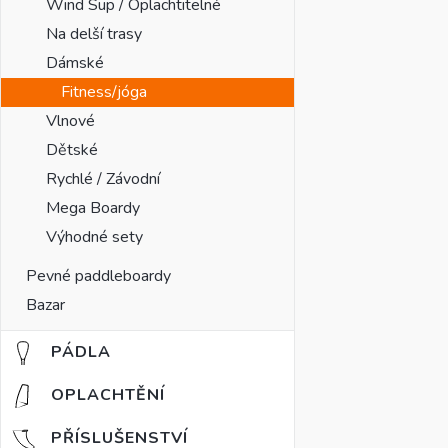
Wind Sup / Oplachtitelné
Na delší trasy
Dámské
Fitness/jóga
Vlnové
Dětské
Rychlé / Závodní
Mega Boardy
Výhodné sety
Pevné paddleboardy
Bazar
PÁDLA
OPLACHTĚNÍ
PŘÍSLUŠENSTVÍ