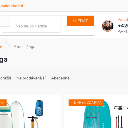
a paddleboard
Porad
HLEDAT
+42
é
Fitness/jóga
óga
dražší
Nejprodávanější
Abecedně
MA
+ DÁREK ZDARMA