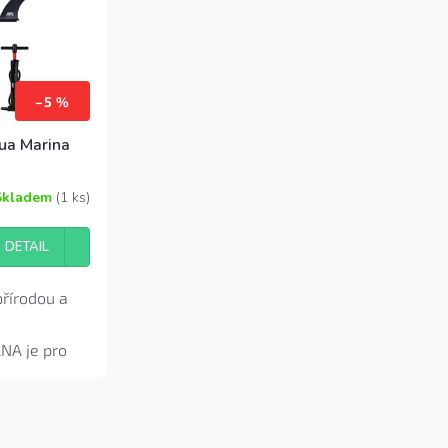
–5 %
ua Marina
Skladem
(1 ks)
DETAIL
přírodou a
NA je pro
dem k jeho
ávkám vás