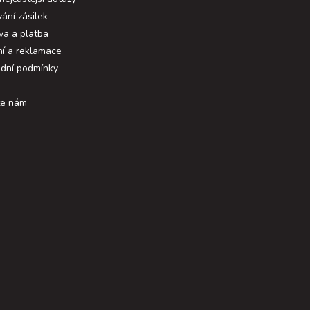
ání zásilek
va a platba
ní a reklamace
dní podmínky
te nám