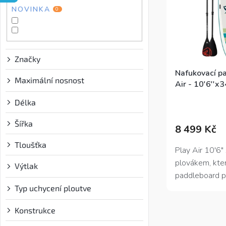
e
NOVINKA
u
k
0
l
k
t
t
ů
ů
Značky
Nafukovací p
Maximální nosnost
?
Air - 10'6''x3
Průměrné
Délka
hodnocení
produktu
Šířka
8 499 Kč
je
4,4
Tloušťka
z
Play Air 10'6"
5
plovákem, kter
Výtlak
?
hvězdiček.
paddleboard p
klidné hladiny 
Typ uchycení ploutve
?
profil a kulatý 
Konstrukce
a je tak vhodný
Dodáváme je s