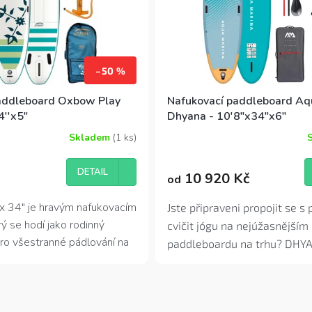
–50 %
addleboard Oxbow Play
Nafukovací paddleboard Aq
4''x5"
Dhyana - 10'8"x34"x6"
Skladem
(1 ks)
Průměrné
hodnocení
produktu
DETAIL
10 920 Kč
od
je
4,5
z
 x 34"
je hravým nafukovacím
Jste připraveni propojit se s 
5
ý se hodí jako rodinný
cvičit jógu na nejúžasnějším
hvězdiček.
ro všestranné pádlování na
paddleboardu na trhu? DHYA
či na fitness aktivity. Plochý
vás ta správná volba! Vzhle
nos zajišťují vysokou stabilitu
krásnému designu a vychyt
O
 i pro úplné začátečníky.
tento paddleboard nadchne.
v
 luxusním batohem s