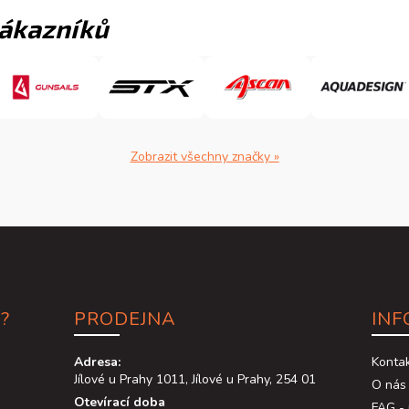
zákazníků
Zobrazit všechny značky »
?
PRODEJNA
INF
Adresa:
Konta
Jílové u Prahy 1011, Jílové u Prahy, 254 01
O nás
Otevírací doba
FAG - 