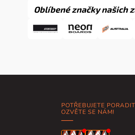
Oblíbené značky našich 
Z
á
p
a
POTŘEBUJETE PORADIT
t
OZVĚTE SE NÁM!
í