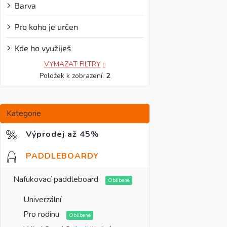
Barva
kolečky.
Pro koho je určen
Kde ho využiješ
VYMAZAT FILTRY
Položek k zobrazení:
2
Přeskočit
Kategorie
kategorie
Výprodej až 45%
PADDLEBOARDY
Nafukovací paddleboard
Univerzální
Pro rodinu