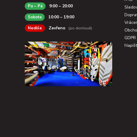
9:00 – 20:00
Po – Pá
Sledov
Dopra
10:00 – 19:00
Sobota
Vráce
Zavřeno
Neděle
(po domluvě)
Obcho
GDPR
Napiš