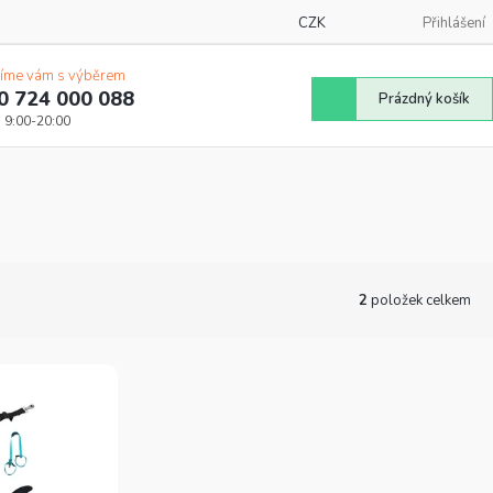
CZK
Přihlášení
íme vám s výběrem
0 724 000 088
Nákupní
Prázdný košík
košík
2
položek celkem