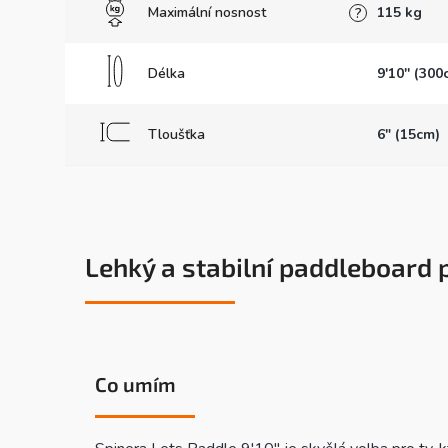
Maximální nosnost
115 kg
?
Délka
9'10'' (300
Tloušťka
6" (15cm)
Lehký a stabilní paddleboard
Co umím