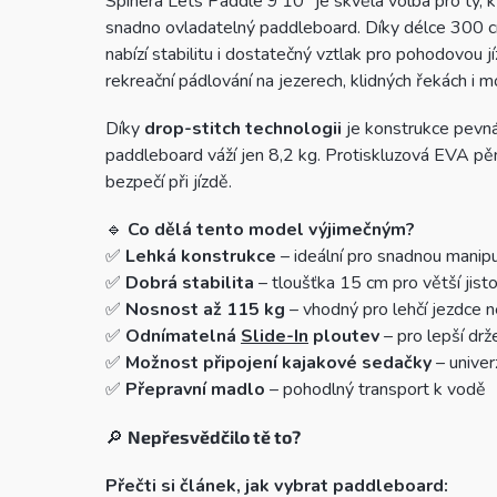
Spinera Lets Paddle 9'10" je skvělá volba pro ty, kt
snadno ovladatelný paddleboard. Díky délce 300 c
nabízí stabilitu i dostatečný vztlak pro pohodovou 
rekreační pádlování na jezerech, klidných řekách i mo
Díky
drop-stitch technologii
je konstrukce pevná
paddleboard váží jen 8,2 kg. Protiskluzová EVA pě
bezpečí při jízdě.
🔹
Co dělá tento model výjimečným?
✅
Lehká konstrukce
– ideální pro snadnou manipu
✅
Dobrá stabilita
– tloušťka 15 cm pro větší jist
✅
Nosnost až 115 kg
– vhodný pro lehčí jezdce n
✅
Odnímatelná
Slide-In
ploutev
– pro lepší drž
✅
Možnost připojení kajakové sedačky
– univer
✅
Přepravní madlo
– pohodlný transport k vodě
🔎
Nepřesvědčilo tě to?
Přečti si článek, jak vybrat paddleboard: