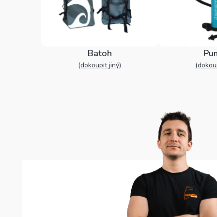
Batoh
Pu
(dokoupit jiný)
(dokoup