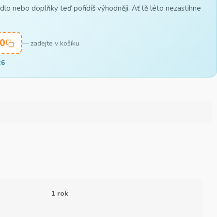
lo nebo doplňky teď pořídíš výhodněji. Ať tě léto nezastihne
0
— zadejte v košíku
26
1 rok