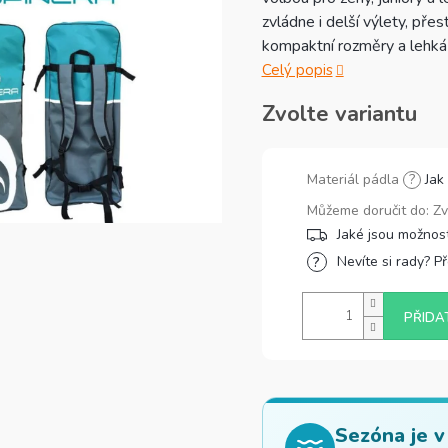
zvládne i delší výlety, pře
kompaktní rozměry a lehká 
Celý popis
Zvolte variantu
Materiál pádla
?
Jak
Můžeme doručit do:
Zv
Nevíte si rady? P
PŘIDA
Sezóna je v