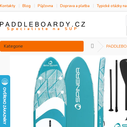
Přejít
Kontakty
Blog
Půjčovna
Doprava a platba
Typické otázky n
na
obsah
Přeskočit
Kategorie
Domů
PADDLEBO
kategorie
P
o
s
t
r
a
n
n
í
p
a
n