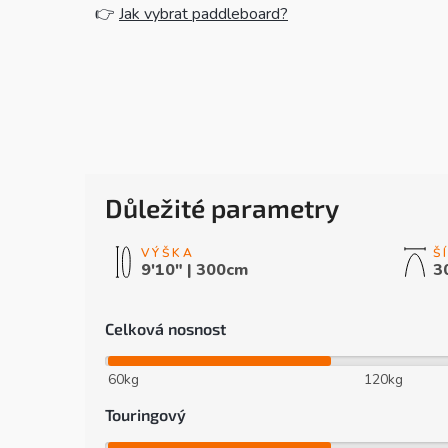
👉
Jak vybrat paddleboard?
Důležité parametry
9'10" | 300cm
3
Celková nosnost
60kg
120kg
Touringový