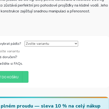
sto zůstává perfektní pro pohodové projížďky na klidné vodě. Jeho
konstrukce zajišťují snadnou manipulaci a přenosnost.
 vybrat pádlo?
olte variantu
řeštěte si FAQs.
T DO KOŠÍKU
 plném proudu — sleva 10 % na celý nákup