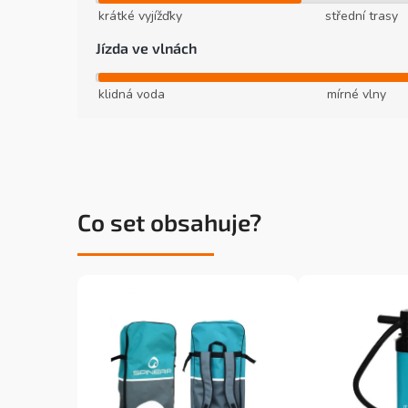
krátké vyjížďky
střední trasy
Jízda ve vlnách
klidná voda
mírné vlny
Co set obsahuje?