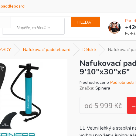
a paddleboard
Porad
HLEDAT
+42
ARDY
Nafukovací paddleboard
Dětské
Nafukovací pa
Nafukovací pad
9'10"x30"x6"
Průměrné
Neohodnoceno
Podrobnosti 
hodnocení
Značka:
Spinera
produktu
je
od 5 999 Kč
–
0,0
z
5
hvězdiček.
🏄‍♂️
Velmi lehký a stabilní 
volbou pro ženy, juniory a 