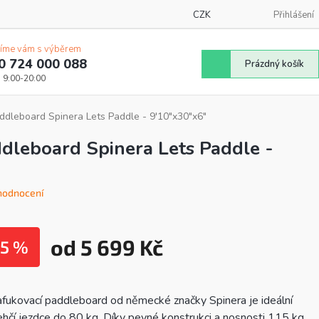
CZK
Přihlášení
íme vám s výběrem
0 724 000 088
Nákupní
Prázdný košík
košík
ddleboard Spinera Lets Paddle - 9'10"x30"x6"
dleboard Spinera Lets Paddle -
hodnocení
od
5 699 Kč
5 %
Měrná
cena:
nafukovací paddleboard od německé značky Spinera je ideální
lehčí jezdce do 80 kg. Díky pevné konstrukci a nosnosti 115 kg