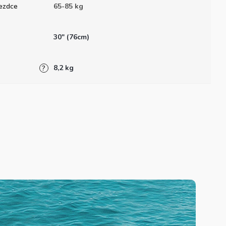
ezdce
65-85 kg
30" (76cm)
8,2 kg
?