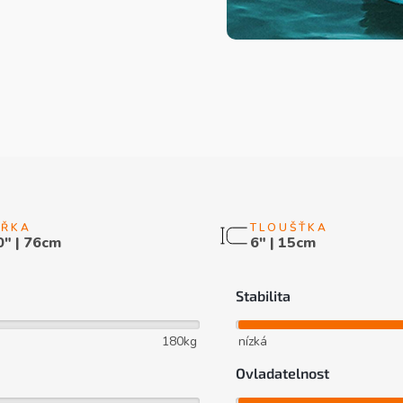
0" | 76cm
6" | 15cm
Stabilita
180kg
nízká
Ovladatelnost