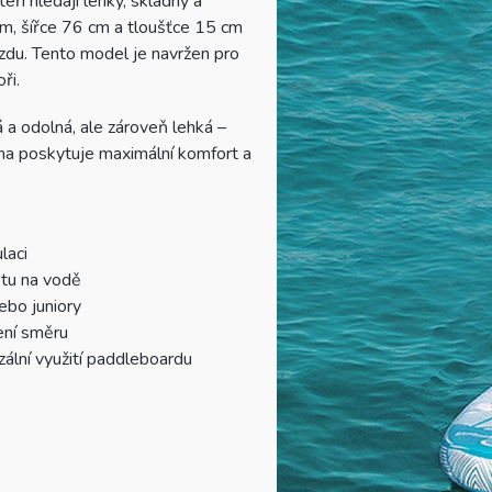
eří hledají lehký, skladný a
m, šířce 76 cm a tloušťce 15 cm
jízdu. Tento model je navržen pro
ři.
 a odolná, ale zároveň lehká –
na poskytuje maximální komfort a
laci
otu na vodě
ebo juniory
ení směru
zální využití paddleboardu