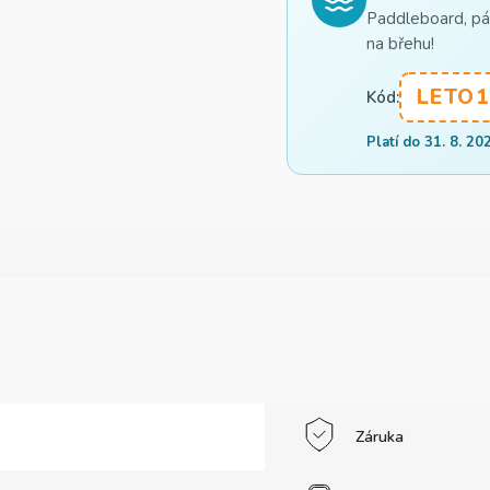
Paddleboard, pád
na břehu!
LETO1
Kód:
Platí do 31. 8. 20
Záruka