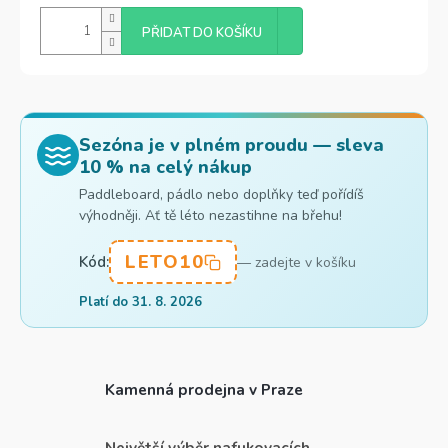
PŘIDAT DO KOŠÍKU
Sezóna je v plném proudu — sleva
10 % na celý nákup
Paddleboard, pádlo nebo doplňky teď pořídíš
výhodněji. Ať tě léto nezastihne na břehu!
LETO10
Kód:
— zadejte v košíku
Platí do 31. 8. 2026
Kamenná prodejna v Praze
Největší výběr nafukovacích