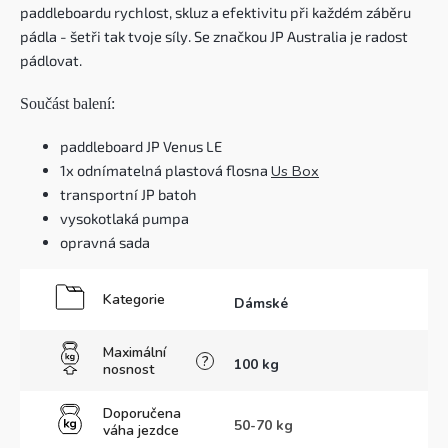
paddleboardu rychlost, skluz a efektivitu při každém záběru
pádla - šetři tak tvoje síly. Se značkou JP Australia je radost
pádlovat.
Součást balení:
paddleboard JP Venus LE
1x odnímatelná plastová flosna
Us Box
transportní JP batoh
vysokotlaká pumpa
opravná sada
Kategorie
Dámské
Maximální
?
100 kg
nosnost
Doporučena
50-70 kg
váha jezdce