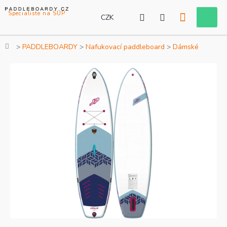
Přejít
na
CZK
Nákupní
obsah
košík
Domů
PADDLEBOARDY
Nafukovací paddleboard
Dámské