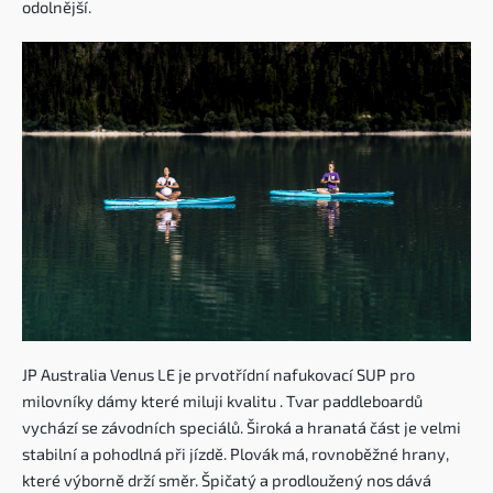
odolnější.
JP Australia Venus LE je prvotřídní nafukovací SUP pro
milovníky dámy které miluji kvalitu . Tvar paddleboardů
vychází se závodních speciálů. Široká a hranatá část je velmi
stabilní a pohodlná při jízdě. Plovák má, rovnoběžné hrany,
které výborně drží směr. Špičatý a prodloužený nos dává