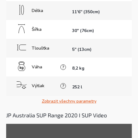
Délka
11'6'' (350cm)
Šířka
30" (76cm)
Tloušťka
5" (13cm)
Váha
?
8,2 kg
Výtlak
?
252 l
Zobrazit všechny parametry
JP Australia SUP Range 2020 I SUP Video