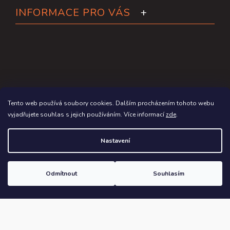
INFORMACE PRO VÁS
Tento web používá soubory cookies. Dalším procházením tohoto webu
vyjadřujete souhlas s jejich používáním. Více informací
zde
.
Copyright 2026
Paddleboardy.cz
. Všechna práva vyhrazena.
Nastavení
Grafický návrh vytvořil a na Shoptet implementoval
Tomáš Hlad
&
Shoptetak.cz
.
Odmítnout
Souhlasím
Vytvořil Shoptet