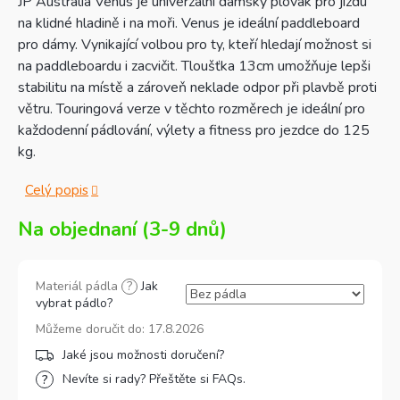
JP Australia Venus je univerzální dámský plovák pro jízdu
na klidné hladině i na moři. Venus je ideální paddleboard
pro dámy. Vynikající volbou pro ty, kteří hledají možnost si
na paddleboardu i zacvičit. Tloušťka 13cm umožňuje lepši
stabilitu na místě a zároveň neklade odpor při plavbě proti
větru. Touringová verze v těchto rozměrech je ideální pro
každodenní pádlování, výlety a fitness pro jezdce do 125
kg.
Celý popis
Na objednaní (3-9 dnů)
Materiál pádla
?
Jak
vybrat pádlo?
Můžeme doručit do:
17.8.2026
Nevíte si rady? Přeštěte si FAQs.