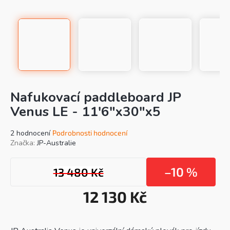
Nafukovací paddleboard JP
Venus LE - 11'6"x30"x5
Průměrné
2 hodnocení
Podrobnosti hodnocení
hodnocení
Značka:
JP-Australie
produktu
je
–10 %
13 480 Kč
4,5
z
5
12 130 Kč
hvězdiček.
Mě
cen