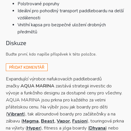
Polstrované popruhy
Ideální pro pohodlný transport paddleboardu na delší
vzdálenosti
Vnitřní kapsa pro bezpečné uložení drobných
předmětů
Diskuze
Buďte první, kdo napíše příspěvek k této položce.
PŘIDAT KOMENTÁŘ
Expandující výrobce nafukovacích paddleboardů
značky
AQUA MARINA
zastává strategii investic do
vývoje a funkčního designu za dostupné ceny pro všechny.
AQUA MARINA jsou prkna pro každého za velmi
přátelskou cenu. Na výběr jsou jak boardy pro děti
(
Vibrant
), tak allroundové boardy pro začátečníky a na
zábavu (
Magma
,
Beast
,
Vapor
,
Fusion
), touringová prkna
na výlety (
Hyper
), fitness a jóga boardy (
Dhyana
) nebo