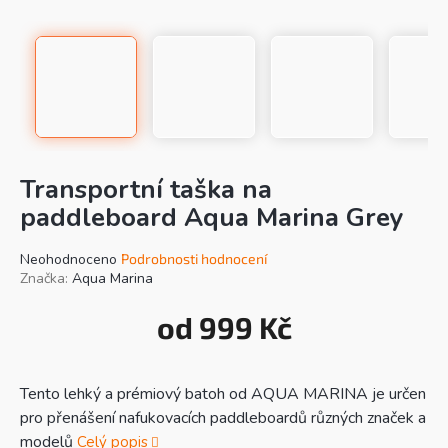
Transportní taška na
paddleboard Aqua Marina Grey
Průměrné
Neohodnoceno
Podrobnosti hodnocení
hodnocení
Značka:
Aqua Marina
produktu
je
od
999 Kč
0,0
Mě
z
cen
5
hvězdiček.
Tento lehký a prémiový batoh od AQUA MARINA je určen
pro přenášení nafukovacích paddleboardů různých značek a
modelů
Celý popis