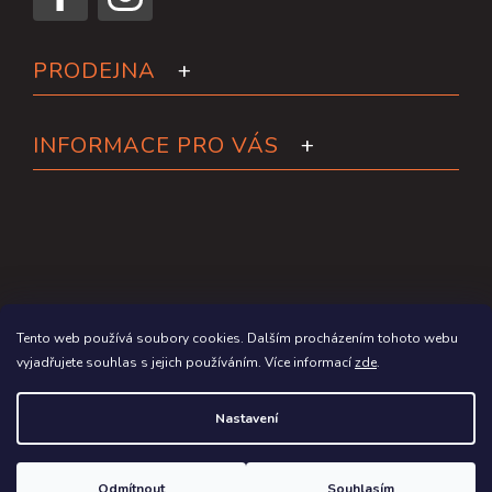
PRODEJNA
INFORMACE PRO VÁS
Tento web používá soubory cookies. Dalším procházením tohoto webu
vyjadřujete souhlas s jejich používáním. Více informací
zde
.
Copyright 2026
Paddleboardy.cz
. Všechna práva vyhrazena.
Nastavení
Grafický návrh vytvořil a na Shoptet implementoval
Tomáš Hlad
&
Shoptetak.cz
.
Odmítnout
Souhlasím