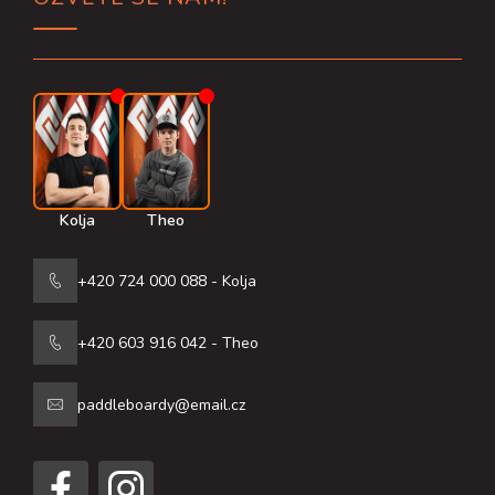
a
t
í
Kolja
Theo
+420 724 000 088 - Kolja
+420 603 916 042 - Theo
paddleboardy@email.cz