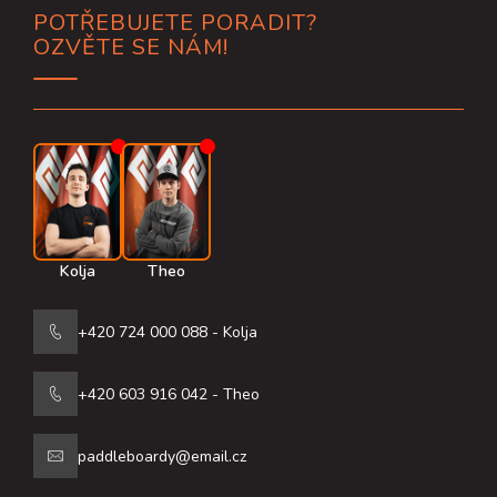
POTŘEBUJETE PORADIT?
á
OZVĚTE SE NÁM!
p
a
t
í
Kolja
Theo
+420 724 000 088 - Kolja
+420 603 916 042 - Theo
paddleboardy@email.cz