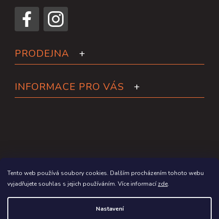
PRODEJNA
INFORMACE PRO VÁS
Tento web používá soubory cookies. Dalším procházením tohoto webu
vyjadřujete souhlas s jejich používáním. Více informací
zde
.
Copyright 2026
Paddleboardy.cz
. Všechna práva vyhrazena.
Nastavení
Grafický návrh vytvořil a na Shoptet implementoval
Tomáš Hlad
&