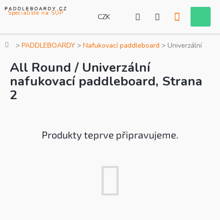
Přejít
na
CZK
Nákupní
obsah
košík
Domů
PADDLEBOARDY
Nafukovací paddleboard
Univerzální
All Round / Univerzální
nafukovací paddleboard
, Strana
2
Produkty teprve připravujeme.