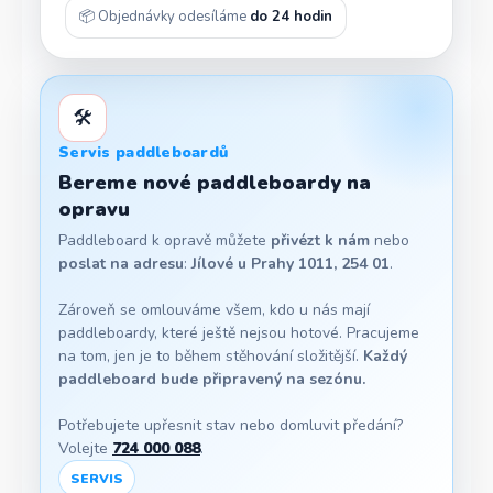
📦 Objednávky odesíláme
do 24 hodin
🛠️
Servis paddleboardů
Bereme nové paddleboardy na
opravu
Paddleboard k opravě můžete
přivézt k nám
nebo
poslat na adresu
:
Jílové u Prahy 1011, 254 01
.
Zároveň se omlouváme všem, kdo u nás mají
paddleboardy, které ještě nejsou hotové. Pracujeme
na tom, jen je to během stěhování složitější.
Každý
paddleboard bude připravený na sezónu.
Potřebujete upřesnit stav nebo domluvit předání?
Volejte
724 000 088
.
SERVIS