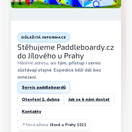
DŮLEŽITÁ INFORMACE
Stěhujeme Paddleboardy.cz
do Jílového u Prahy
Měníme adresu, ale
tým, přístup i servis
zůstávají stejné
.
Expedice běží dál bez
omezení.
Servis paddleboardů
Otevření 1. dubna
Jak se k nám dostat
Kontakty
📍 Nová adresa:
Jílové u Prahy 1011