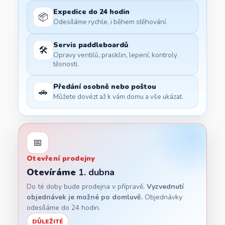
Expedice do 24 hodin
📦
Odesíláme rychle, i během stěhování.
Servis paddleboardů
🛠️
Opravy ventilů, prasklin, lepení, kontroly
těsnosti.
Předání osobně nebo poštou
🚗
Můžete dovézt až k vám domu a vše ukázat.
📅
Otevření prodejny
Otevíráme
1. dubna
Do té doby bude prodejna v přípravě.
Vyzvednutí
objednávek je možné po domluvě.
Objednávky
odesíláme do 24 hodin.
DŮLEŽITÉ