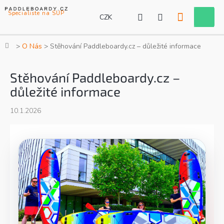
Přejít
na
CZK
Nákupní
obsah
košík
Domů
O Nás
Stěhování Paddleboardy.cz – důležité informace
Stěhování Paddleboardy.cz –
důležité informace
10.1.2026