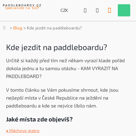
Přejít
na
CZK
Nákupní
obsah
košík
Domů
Blog
Kde jezdit na paddleboardu?
Kde jezdit na paddleboardu?
Určitě si každý před tím než někam vyrazí klade pořád
dokola jednu a tu samou otázku - KAM VYRAZIT NA
PADDLEBOARD?
V tomto článku se Vám pokusíme shrnout, kde jsou
nejlepší místa v České Republice na ježdění na
paddleboardu a kde se nejvíce líbilo nám.
Jaké místa zde objevíš?
• Máchovo jezero