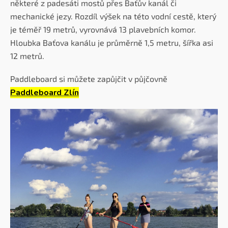
některé z padesáti mostů přes Baťův kanál či
mechanické jezy. Rozdíl výšek na této vodní cestě, který
je téměř 19 metrů, vyrovnává 13 plavebních komor.
Hloubka Baťova kanálu je průměrně 1,5 metru, šířka asi
12 metrů.
Paddleboard si můžete zapůjčit v půjčovně
Paddleboard Zlín