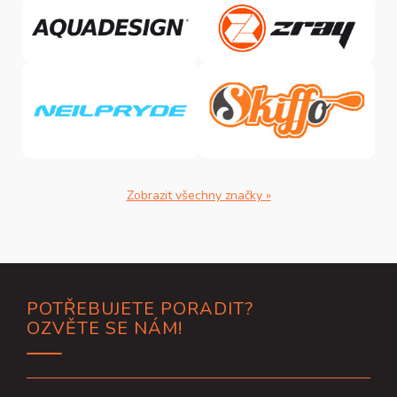
Zobrazit všechny značky »
Z
POTŘEBUJETE PORADIT?
á
OZVĚTE SE NÁM!
p
a
t
í