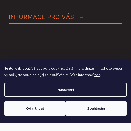
INFORMACE PRO VÁS
Tento web používá soubory cookies. Dalším procházením tohoto webu
vyjadřujete souhlas s jejich používáním. Více informací
zde
.
Copyright 2026
Paddleboardy.cz
. Všechna práva vyhrazena.
Nastavení
Grafický návrh vytvořil a na Shoptet implementoval
Tomáš Hlad
&
Shoptetak.cz
.
Odmítnout
Souhlasím
Vytvořil Shoptet