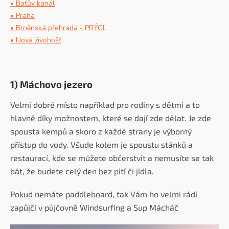
• Baťův kanál
• Praha
• Brněnská přehrada - PRÝGL
• Nová živohošť
1) Máchovo jezero
Velmi dobré místo například pro rodiny s dětmi a to
hlavně díky možnostem, které se dají zde dělat. Je zde
spousta kempů a skoro z každé strany je výborný
přístup do vody. Všude kolem je spoustu stánků a
restaurací, kde se můžete občerstvit a nemusíte se tak
bát, že budete celý den bez pití či jídla.
Pokud nemáte paddleboard, tak Vám ho velmi rádi
zapůjčí v půjčovně Windsurfing a Sup Mácháč