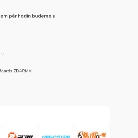
ěhem pár hodin budeme u
-)
Boards
ZDARMA!