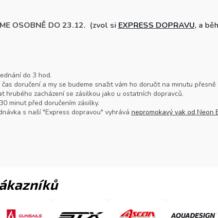
ME OSOBNĚ DO 23.12.
(zvol si
EXPRESS DOPRAVU
, a b
jednání do 3 hod.
í čas doručení a my se budeme snažit vám ho doručit na minutu přesně :
t hrubého zacházení se zásilkou jako u ostatních dopravců.
0 minut před doručením zásilky.
návka s naší "Express dopravou" vyhrává
nepromokavý vak od Neon 
zákazníků