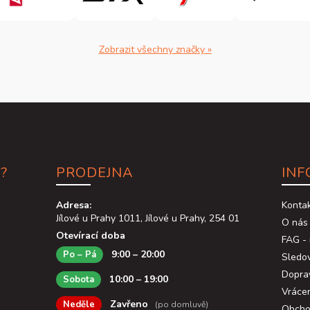
Zobrazit všechny značky »
?
PRODEJNA
INF
Adresa:
Konta
Jílové u Prahy 1011, Jílové u Prahy, 254 01
O nás
Otevírací doba
FAG - 
9:00 – 20:00
Po – Pá
Sledov
Dopra
10:00 – 19:00
Sobota
Vráce
Zavřeno
Neděle
(po domluvě)
Obcho