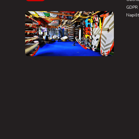
GDPR
Napiš