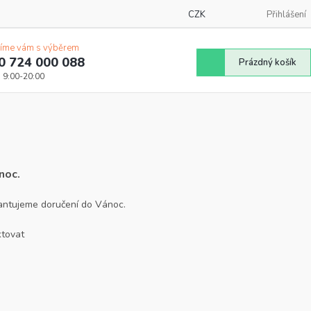
CZK
Přihlášení
íme vám s výběrem
0 724 000 088
Nákupní
Prázdný košík
košík
noc.
rantujeme doručení do Vánoc.
ktovat