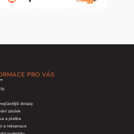
ORMACE PRO VÁS
kty
nejčastější dotazy
ání zásilek
va a platba
ní a reklamace
dní podmínky